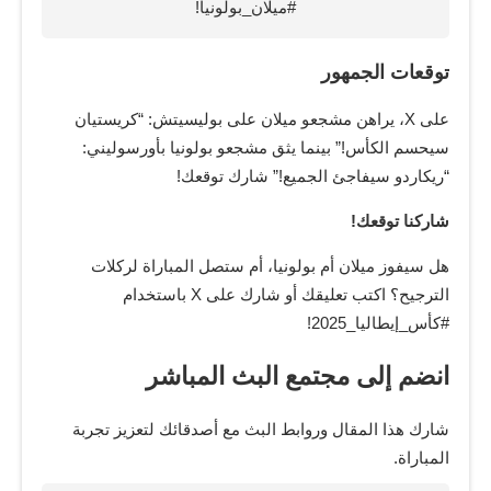
#ميلان_بولونيا!
توقعات الجمهور
على X، يراهن مشجعو ميلان على بوليسيتش: “كريستيان
سيحسم الكأس!” بينما يثق مشجعو بولونيا بأورسوليني:
“ريكاردو سيفاجئ الجميع!” شارك توقعك!
شاركنا توقعك!
هل سيفوز ميلان أم بولونيا، أم ستصل المباراة لركلات
الترجيح؟ اكتب تعليقك أو شارك على X باستخدام
#كأس_إيطاليا_2025!
انضم إلى مجتمع البث المباشر
شارك هذا المقال وروابط البث مع أصدقائك لتعزيز تجربة
المباراة.