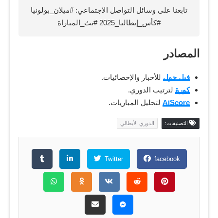
تابعنا على وسائل التواصل الاجتماعي: #ميلان_بولونيا
#كأس_إيطاليا_2025 #بث_المباراة
المصادر
فيل جول
للأخبار والإحصائيات.
كورة
لترتيب الدوري.
AiScore
لتحليل المباريات.
التصنيفات:
الدوري الأيطالي
Twitter
facebook