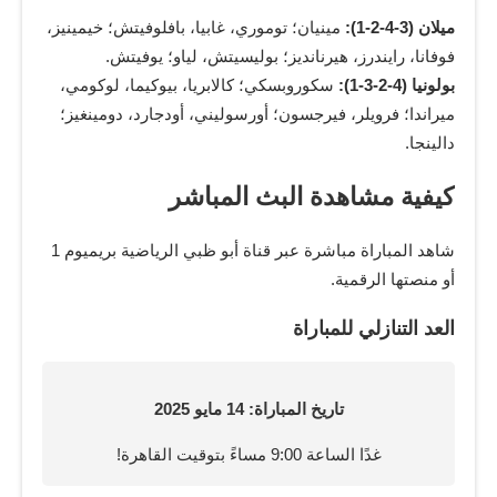
ميلان (3-4-2-1):
مينيان؛ توموري، غابيا، بافلوفيتش؛ خيمينيز،
فوفانا، رايندرز، هيرنانديز؛ بوليسيتش، لياو؛ يوفيتش.
بولونيا (4-2-3-1):
سكوروبسكي؛ كالابريا، بيوكيما، لوكومي،
ميراندا؛ فرويلر، فيرجسون؛ أورسوليني، أودجارد، دومينغيز؛
دالينجا.
كيفية مشاهدة البث المباشر
شاهد المباراة مباشرة عبر قناة أبو ظبي الرياضية بريميوم 1
أو منصتها الرقمية.
العد التنازلي للمباراة
تاريخ المباراة: 14 مايو 2025
غدًا الساعة 9:00 مساءً بتوقيت القاهرة!