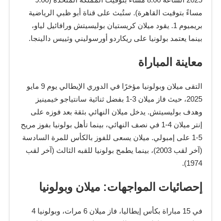
مساءً بتوقيت القاهرة). ستُبث على قناة أبو ظبي الرياضية
بريميوم 1. يقود ميلان كريستيان بوليسيتش ورافائيل لياو،
بينما يعتمد بولونيا على ريكاردو أورسوليني وثييس دالينجا.
معاينة المباراة
التقى ميلان وبولونيا مؤخرًا في الدوري الإيطالي يوم 9 مايو
2025، حيث فاز ميلان 3-1 بفضل ثنائية سانتياجو خيمينيز
وهدف بوليسيتش. يدخل ميلان النهائي بثقة بعد فوزه على
إنتر ميلان 4-1 في نصف النهائي، بينما تأهل بولونيا بفوز مريح
5-1 على إمبولي. ميلان يسعى للفوز بالكأس للمرة السادسة
(آخر لقب 2003)، بينما يطمح بولونيا للقبه الثالث (آخر لقب
1974).
إحصائيات المواجهات: ميلان وبولونيا
في 15 مباراة بكأس إيطاليا، فاز ميلان 6 مرات، وبولونيا 4