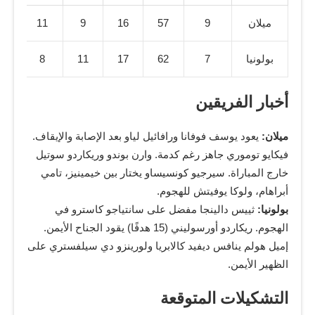
ميلان
9
57
16
9
11
بولونيا
7
62
17
11
8
أخبار الفريقين
ميلان:
يعود يوسف فوفانا ورافائيل لياو بعد الإصابة والإيقاف.
فيكايو توموري جاهز رغم كدمة. وارن بوندو وريكاردو سوتيل
خارج المباراة. سيرجيو كونسيساو يختار بين خيمينيز، تامي
أبراهام، ولوكا يوفيتش للهجوم.
بولونيا:
ثييس دالينجا مفضل على سانتياجو كاسترو في
الهجوم. ريكاردو أورسوليني (15 هدفًا) يقود الجناح الأيمن.
إميل هولم ينافس ديفيد كالابريا ولورينزو دي سيلفستري على
الظهير الأيمن.
التشكيلات المتوقعة