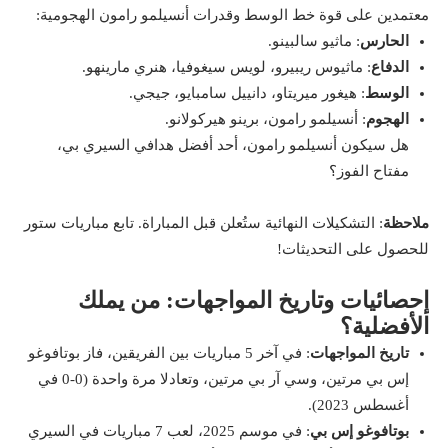
معتمدين على قوة خط الوسط وقدرات أنسيلمو رامون الهجومية:
الحارس
: ماثيو سالبينو.
الدفاع
: ماثيوس ريبيرو، لويس سيغوفيا، هنري مارينهو.
الوسط
: هيغور ميريتاو، دانييل سامبايو، جيجي.
الهجوم
: أنسيلمو رامون، برينو هيركولانو.
هل سيكون أنسيلمو رامون، أحد أفضل هدافي السيري بي،
مفتاح الفوز؟
ملاحظة
: التشكيلات النهائية ستُعلن قبل المباراة. تابع مباريات ستور
للحصول على التحديثات!
إحصائيات وتاريخ المواجهات: من يملك
الأفضلية؟
تاريخ المواجهات
: في آخر 5 مباريات بين الفريقين، فاز بوتافوغو
إس بي مرتين، وسي آر بي مرتين، وتعادلا مرة واحدة (0-0 في
أغسطس 2023).
بوتافوغو إس بي
: في موسم 2025، لعب 7 مباريات في السيري