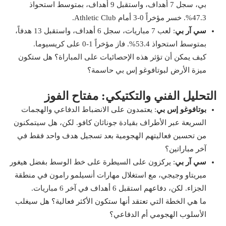
بي، سجل 7 أهداف، واستقبل 9 أهداف، بمتوسط استحواذ
47.3%. خسر مؤخراً 0-3 أمام Athletic Club.
سي آر بي
: لعب 7 مباريات، سجل 6 أهداف، واستقبل 13 هدفاً،
بمتوسط استحواذ 53.4%. فاز مؤخراً 1-0 على كريسيوما.
كيف يمكن أن تؤثر هذه الإحصائيات على المباراة؟ هل ستكون
ميزة الأرض لبوتافوغو إس بي حاسمة؟
التحليل الفني والتكتيكي: مفتاح الفوز
بوتافوغو إس بي
: يعتمدون على الانضباط الدفاعي والهجمات
السريعة عبر الأطراف بقيادة جوناثان كافو. لكن، هل سيتمكنون
من تحسين فعاليتهم الهجومية بعد تسجيل هدف واحد فقط في
آخر مباراتين؟
سي آر بي
: يركزون على السيطرة على خط الوسط بفضل هيغور
ميريتاو وجيجي، مع استغلال مهارات أنسيلمو رامون في منطقة
الجزاء. لكن، دفاعهم استقبل 6 أهداف في آخر 6 مباريات.
ما هي الخطة التي تعتقد أنها ستكون الأكثر فعالية؟ هل سيغلب
الأسلوب الهجومي أم الدفاعي؟