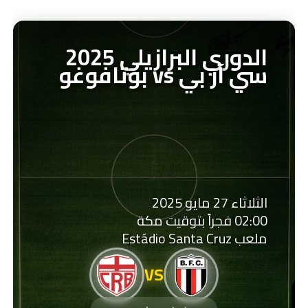
الدوري البرازيلي 2025
سي آر بي vs بوتافوغو
الثلاثاء 27 مايو 2025
02:00 فجراً بتوقيت مكة
ملعب Estádio Santa Cruz
VS