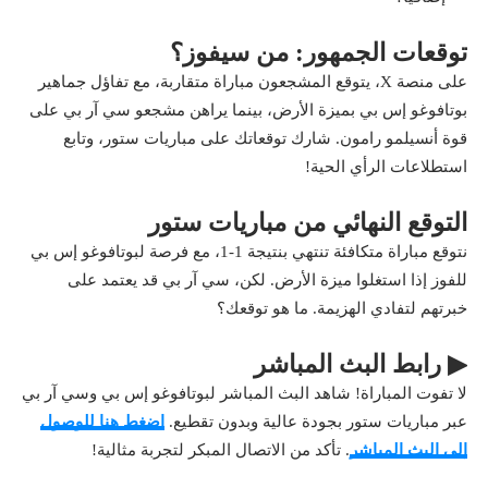
توقعات الجمهور: من سيفوز؟
على منصة X، يتوقع المشجعون مباراة متقاربة، مع تفاؤل جماهير
بوتافوغو إس بي بميزة الأرض، بينما يراهن مشجعو سي آر بي على
قوة أنسيلمو رامون. شارك توقعاتك على مباريات ستور، وتابع
استطلاعات الرأي الحية!
التوقع النهائي من مباريات ستور
نتوقع مباراة متكافئة تنتهي بنتيجة 1-1، مع فرصة لبوتافوغو إس بي
للفوز إذا استغلوا ميزة الأرض. لكن، سي آر بي قد يعتمد على
خبرتهم لتفادي الهزيمة. ما هو توقعك؟
▶ رابط البث المباشر
لا تفوت المباراة! شاهد البث المباشر لبوتافوغو إس بي وسي آر بي
عبر مباريات ستور بجودة عالية وبدون تقطيع.
اضغط هنا للوصول
إلى البث المباشر
. تأكد من الاتصال المبكر لتجربة مثالية!