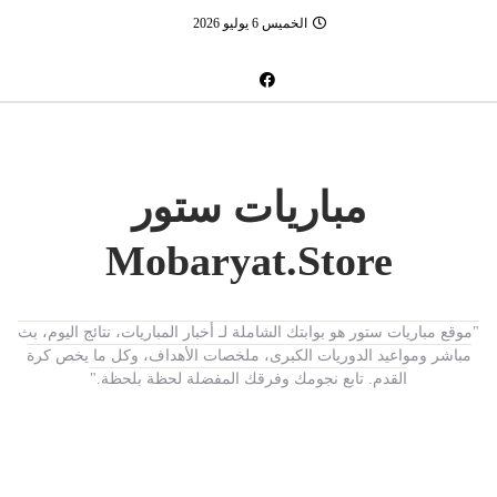
الخميس 6 يوليو 2026
مباريات ستور
Mobaryat.Store
"موقع مباريات ستور هو بوابتك الشاملة لـ أخبار المباريات، نتائج اليوم، بث
مباشر ومواعيد الدوريات الكبرى، ملخصات الأهداف، وكل ما يخص كرة
القدم. تابع نجومك وفرقك المفضلة لحظة بلحظة."