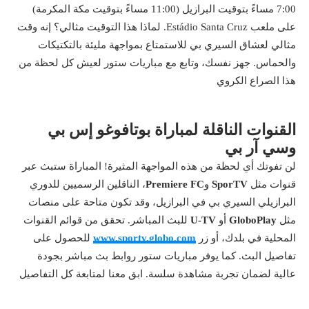
7:00 مساءً بتوقيت البرازيل (11:00 مساءً بتوقيت مكة المكرمة)
على ملعب Estádio Santa Cruz. لماذا هذا التوقيت مثالي؟ إنه وقت
مثالي لعشاق السيري بي للاستمتاع بمواجهة مليئة بالتكتيكات
والحماس. جهز نفسك، وتابع مع مباريات ستور لعيش كل لحظة من
هذا الصراع الكروي
القنوات الناقلة لمباراة بوتافوغو إس بي
وسي آر بي
لن تفوتك أي لحظة من هذه المواجهة المثيرة! المباراة ستبث عبر
قنوات مثل
SporTV
و
Premiere FC
، الناقلين الرسميين للدوري
البرازيلي السيري بي في البرازيل، وقد تكون متاحة على منصات
مثل
GloboPlay
أو
U-TV
للبث المباشر. تحقق من قوائم القنوات
المحلية في بلدك، أو زر
www.sportv.globo.com
للحصول على
تفاصيل البث. كما يوفر مباريات ستور روابط بث مباشر بجودة
عالية لضمان تجربة مشاهدة سلسة. ابق معنا لمتابعة كل التفاصيل