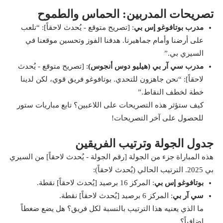
تصريحات المدربين: الحماس والطموح
مدرب بوتافوغو إس بي
: [تصريح متوقع - يُحدث لاحقاً]: “نلعب
على أرضنا وأمام جماهيرنا. هدفنا الفوز وتحسين موقعنا في
السيري بي.”
مدرب سي آر بي (هيليو دوس أنجوس)
: [تصريح متوقع - يُحدث
لاحقاً]: “نحن جاهزون للتحدي. بوتافوغو فريق قوي، لكن لدينا
خطة لخطف النقاط.”
كيف ستؤثر هذه التصريحات على اللاعبين؟ تابع مباريات ستور
للحصول على آخر التصريحات!
جدول الجولة وترتيب الفريقين
هذه المباراة جزء من الجولة [رقم الجولة - يُحدث لاحقاً] من السيري
بي 2025. الترتيب الحالي (يُحدث لاحقاً):
بوتافوغو إس بي
: المركز 16 برصيد [يُحدث لاحقاً] نقطة.
سي آر بي
: المركز 6 برصيد [يُحدث لاحقاً] نقطة.
ما الذي يعنيه هذا الترتيب بالنسبة لكل فريق؟ هل يضع ضغطاً
إضافياً؟