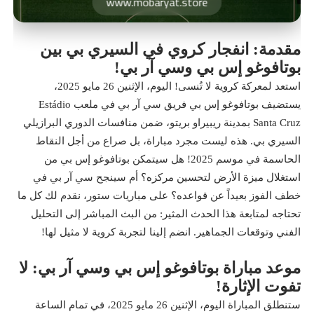
www.mobaryat.store
مقدمة: انفجار كروي في السيري بي بين
بوتافوغو إس بي وسي آر بي!
استعد لمعركة كروية لا تُنسى! اليوم، الإثنين 26 مايو 2025،
يستضيف بوتافوغو إس بي فريق سي آر بي في ملعب Estádio
Santa Cruz بمدينة ريبيراو بريتو، ضمن منافسات الدوري البرازيلي
السيري بي. هذه ليست مجرد مباراة، بل صراع من أجل النقاط
الحاسمة في موسم 2025! هل سيتمكن بوتافوغو إس بي من
استغلال ميزة الأرض لتحسين مركزه؟ أم سينجح سي آر بي في
خطف الفوز بعيداً عن قواعده؟ على مباريات ستور، نقدم لك كل ما
تحتاجه لمتابعة هذا الحدث المثير: من البث المباشر إلى التحليل
الفني وتوقعات الجماهير. انضم إلينا لتجربة كروية لا مثيل لها!
موعد مباراة بوتافوغو إس بي وسي آر بي: لا
تفوت الإثارة!
ستنطلق المباراة اليوم، الإثنين 26 مايو 2025، في تمام الساعة