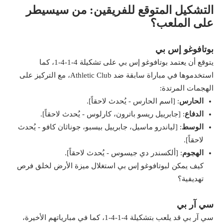
التشكيل المتوقع للفريقين: من سيسيطر
على الملعب؟
بوتافوغو إس بي
يتوقع أن يعتمد بوتافوغو إس بي على تشكيلة 4-1-4-1، كما
استخدموها في مباراة سابقة ضد Athletic Club، مع التركيز على
الهجمات المرتدة:
الحارس
: [اسم الحارس - يُحدث لاحقاً].
الدفاع
: [جابرييل ريسو باترون، كارلوس - يُحدث لاحقاً].
الوسط
: [لياندرو ماسيل، جابرييل بيسبو، جوناثان كافو - يُحدث
لاحقاً].
الهجوم
: [ألكسندر دي جيسوس - يُحدث لاحقاً].
كيف يمكن لبوتافوغو إس بي استغلال ميزة الأرض لخلق فرص
تهديفية؟
سي آر بي
سي آر بي قد يلعب بتشكيلة 4-1-4-1، كما في مبارياتهم الأخيرة،