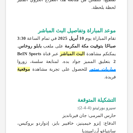
لحظة بلحظة.
موعد المباراة وتفاصيل البث المباشر
تقام المباراة يوم
10 أبريل 2025
في تمام الساعة
3:30
صباحًا بتوقيت مكة المكرمة
على ملعب
بابلو روخاس
.
يمكنكم مشاهدة
البث المباشر
عبر قناة
BeIN Sports
2
بتعليق المميز جواد بده. لمتابعة سلسة، زوروا
مباريات ستور
للحصول على تجربة مشاهدة
موقعية
فريدة.
التشكيلة المتوقعة
سيرو بورتينو (4-4-2):
حارس المرمى: جان فيرنانديز
الدفاع: إنزو خيمينيز، خافيير بايز، إدواردو بروكيس،
سانتياغو أرزامينديا