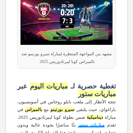
مشهد من المواجهة المنتظرة لمباراة سيرو بورتينو ضد
بالميراس كوبا ليبرتادوريس 2025.
تغطية حصرية لـ
مباريات اليوم
عبر
مباريات ستور
تتجه الأنظار إلى ملعب بابلو روخاس في أسونسيون،
باراغواي، حيث يلتقي
سيرو بورتينو
مع
بالميراس
في
مباراة
ديناميكية
ضمن بطولة كوبا ليبرتادوريس 2025.
تقدم
مباريات ستور
بثًا مباشرًا بجودة عالية وبدون
تقطيع، لتتمكن من متابعة هذا الصراع الكروي المثير