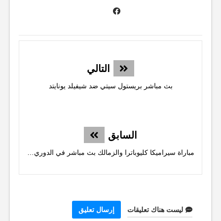
التالي
بث مباشر بريستول سيتي ضد شيفيلد يونايتد
السابق
مباراة سيراميكا كليوباترا والزمالك بث مباشر في الدوري المصري
ليست هناك تعليقات
إرسال تعليق