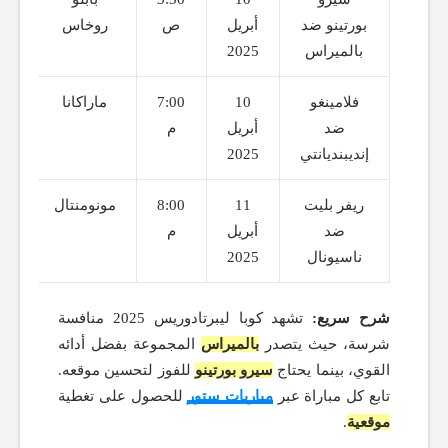
بورتينو ضد
أبريل
ص
روخاس
بالميراس
2025
فلامينغو
10
7:00
ماراكانا
ضد
أبريل
م
إنديبنديانتي
2025
ريفر بليت
11
8:00
مونومنتال
ضد
أبريل
م
ناسيونال
2025
شرح سريع:
تشهد كوبا ليبرتادوريس 2025 منافسة
شرسة، حيث يتصدر
بالميراس
المجموعة بفضل أدائه
القوي، بينما يحتاج
سيرو بورتينو
للفوز لتحسين موقعه.
تابع كل مباراة عبر
مباريات ستور
للحصول على تغطية
موقعية
.