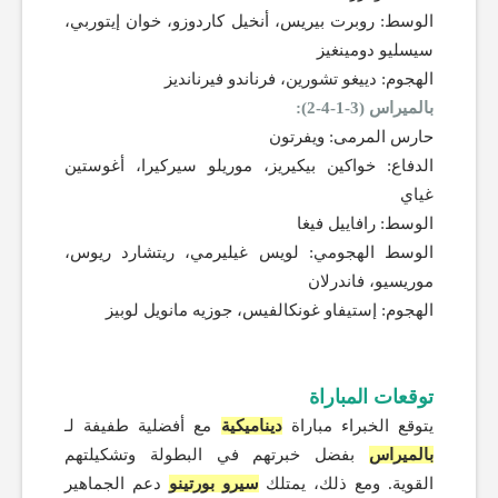
الوسط: روبرت بيريس، أنخيل كاردوزو، خوان إيتوربي،
سيسليو دومينغيز
الهجوم: دييغو تشورين، فرناندو فيرنانديز
بالميراس (3-1-4-2):
حارس المرمى: ويفرتون
الدفاع: خواكين بيكيريز، موريلو سيركيرا، أغوستين
غياي
الوسط: رافاييل فيغا
الوسط الهجومي: لويس غيليرمي، ريتشارد ريوس،
موريسيو، فاندرلان
الهجوم: إستيفاو غونكالفيس، جوزيه مانويل لوبيز
توقعات المباراة
يتوقع الخبراء مباراة
ديناميكية
مع أفضلية طفيفة لـ
بالميراس
بفضل خبرتهم في البطولة وتشكيلتهم
القوية. ومع ذلك، يمتلك
سيرو بورتينو
دعم الجماهير