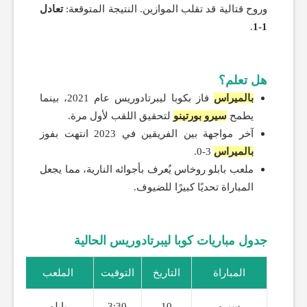
وروح قتالية قد تقلب الموازين. النتيجة المتوقعة:
تعادل
.
1-1
هل تعلم؟
بالميراس
فاز بكوبا ليبرتادوريس عام 2021، بينما
يطمح
سيرو بورتينو
لتحقيق اللقب لأول مرة.
آخر مواجهة بين الفريقين في 2023 انتهت بفوز
بالميراس
3-0.
ملعب بابلو روخاس يُعرف بأجوائه النارية، مما يجعل
المباراة تحديًا كبيرًا للضيوف.
جدول مباريات كوبا ليبرتادوريس الحالية
المباراة
التاريخ
التوقيت
الملعب
سيرو
10
3:30
بابلو