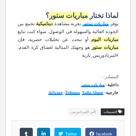
لماذا تختار
مباريات ستور
؟
يوفر
مباريات ستور
تجربة مشاهدة
ديناميكية
تجمع بين
الجودة العالية والسهولة في الوصول. سواء كنت تتابع
مباريات اليوم
أو تبحث عن تحليلات حصرية، فإن
مباريات ستور
هو وجهتك المثالية لعشاق كرة القدم.
#ليبرتادوريس_نارية
المصادر:
داخلية:
مباريات ستور
خارجية:
Yalla Shoot
,
Tribuna
,
AiScore
التصنيفات:
كأس الليبرتادوريس
Twitter
facebook