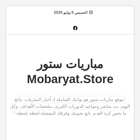
الخميس 6 يوليو 2026
مباريات ستور
Mobaryat.Store
"موقع مباريات ستور هو بوابتك الشاملة لـ أخبار المباريات، نتائج
اليوم، بث مباشر ومواعيد الدوريات الكبرى، ملخصات الأهداف، وكل
ما يخص كرة القدم. تابع نجومك وفرقك المفضلة لحظة بلحظة."