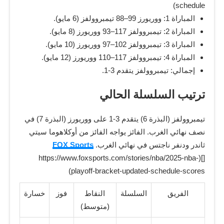
schedule)
المباراة 1: ووريورز 99–88 تيمبروولفز (6 مايو).
المباراة 2: تيمبروولفز 117–93 ووريورز (8 مايو).
المباراة 3: تيمبروولفز 102–97 ووريورز (10 مايو).
المباراة 4: تيمبروولفز 117–110 ووريورز (12 مايو).
إجمالي: تيمبروولفز يتقدم 3-1.
ترتيب السلسلة الحالي
تيمبروولفز (البذرة 6) يتقدم 3-1 على ووريورز (البذرة 7) في
نصف نهائي الغرب. الفائز يواجه الفائز من أوكلاهوما سيتي
ثاندر ودنفر ناجتس في نهائي الغرب.
FOX Sports
[](https://www.foxsports.com/stories/nba/2025-nba-
playoff-bracket-updated-schedule-scores)
الفريق
السلسلة
النقاط
فوز
خسارة
(متوسط)