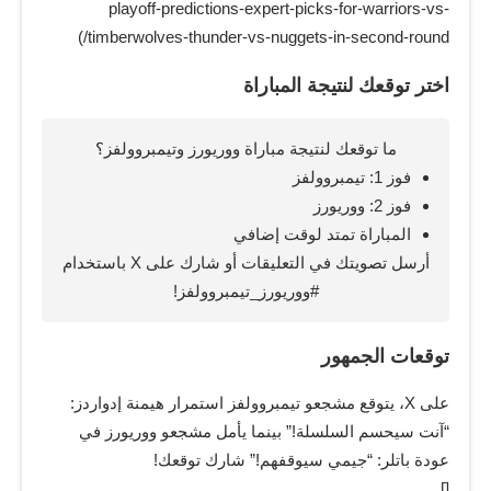
playoff-predictions-expert-picks-for-warriors-vs-
timberwolves-thunder-vs-nuggets-in-second-round/)
اختر توقعك لنتيجة المباراة
ما توقعك لنتيجة مباراة ووريورز وتيمبروولفز؟
فوز 1: تيمبروولفز
فوز 2: ووريورز
المباراة تمتد لوقت إضافي
أرسل تصويتك في التعليقات أو شارك على X باستخدام
#ووريورز_تيمبروولفز!
توقعات الجمهور
على X، يتوقع مشجعو تيمبروولفز استمرار هيمنة إدواردز:
“آنت سيحسم السلسلة!” بينما يأمل مشجعو ووريورز في
عودة باتلر: “جيمي سيوقفهم!” شارك توقعك!
[]