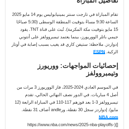
تفاصيل المباراة
تقام المباراة في تارجت سنتر بمينيابوليس يوم 14 مايو 2025
الساعة 9:30 مساءً بتوقيت المنطقة الوسطى (5:30 صباحًا
15 مايو بتوقيت مكة المكرمة). تُبث على قناة TNT. يقود
جيمي باتلر الووريورز، بينما يعتمد تيمبروولفز على أنتوني
إدواردز. ملاحظة: ستيفن كاري قد يغيب بسبب إصابة في أوتار
الركبة.
ESPN
إحصائيات المواجهات: ووريورز
وتيمبروولفز
في الموسم العادي 2024-2025، فاز الووريورز 3 مرات من
أصل 4 مباريات. في الدور نصف النهائي الحالي، تقدم
تيمبروولفز 3-1 بعد فوزهم 117-110 في المباراة الرابعة (12
مايو). إدواردز سجل 30 نقطة، ورandle أضاف 31 نقطة.
NBA.com
[](https://www.nba.com/news/2025-nba-playoffs-