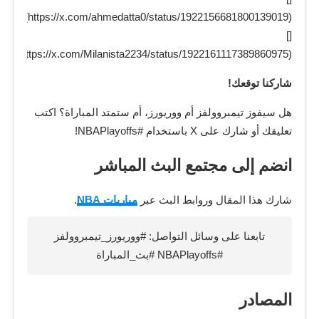
(https://x.com/ahmedatta0/status/1922156681800139019)
[]
(https://x.com/Milanista2234/status/1922161117389860975)
شاركنا توقعك!
هل سيفوز تيمبروولفز أم ووريورز، أم ستمتد المباراة؟ اكتب
تعليقك أو شارك على X باستخدام #NBAPlayoffs!
انضم إلى مجتمع البث المباشر
شارك هذا المقال وروابط البث عبر
مباريات NBA
.
تابعنا على وسائل التواصل: #ووريورز_تيمبروولفز
#NBAPlayoffs #بث_المباراة
المصادر