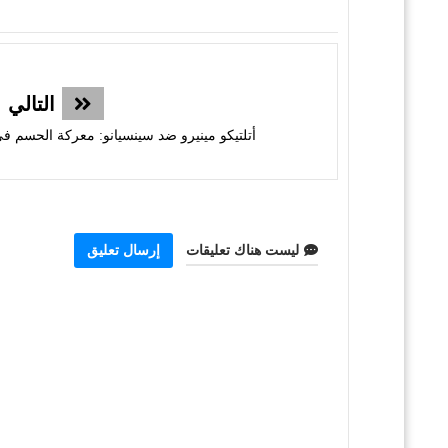
التالي
أتلتيكو مينيرو ضد سينسيانو: معركة الحسم في كو
ليست هناك تعليقات
إرسال تعليق