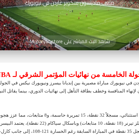
ملعب ماديسون سكوير غاردن في نيويورك
شاهد البث المباشر على Mobaryat.store
ة الخامسة من نهائيات المؤتمر الشرقي لـ NBA
قاد تايريس هاليبورتون البيسرز في المباراة الرابعة بأداء
الموسم (متوسط 123.3 نقطة لكل مباراة). بدعم من م