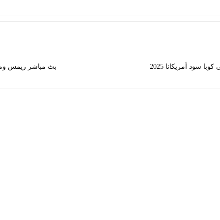
با سود أمريكانا 2025
بث مباشر ريمس وميتز 