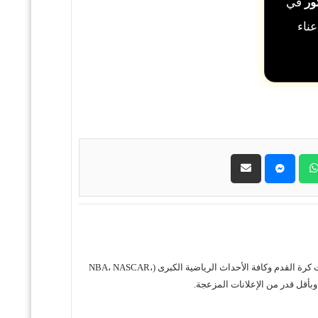
ور
في
عناء
حول موقع "مباريات ستور بث مباشر" موقع مباريات ستور هو منصة رياضية متكاملة متخصصة في تقديم خدمة البث المباشر لمباريات كرة القدم وكافة الأحداث الرياضية الكبرى (NBA، NASCAR،