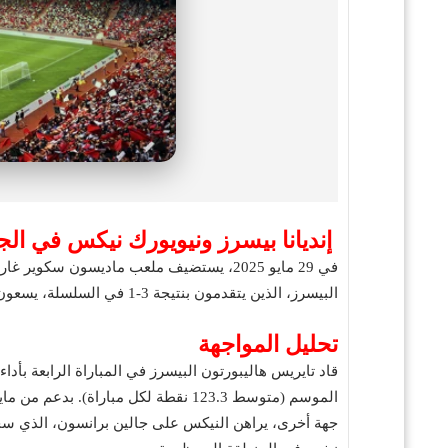
إنديانا بيسرز ونيويورك نيكس في الجول
البيسرز، الذين يتقدمون بنتيجة 3-1 في السلسلة، يسعون لإنهاء المنافسة وخطف بطاقة التأهل إلى نهائيات الدوري، بينما يقاتل النيكس أمام جماهيرهم لتقليص الفارق وإبقاء آمالهم حية.
تحليل المواجهة