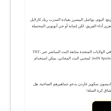
ينغ. اليوم، يواصل البيسرز بقيادة المدرب ريك كارلايل
يز أداء الفريق. لكن إصابة أو جي أنونوبي المحتملة
تبدأ المباراة في تمام الساعة 8:00 مساءً بتوقيت الشرق الأمريكي (3:00 صباحًا بتوقيت مكة المكرمة يوم 30 مايو). يمكن للجماهير في الولايات المتحدة متابعة البث المباشر عبر TNT،
truTV، ومنصة Max. في الشرق الأوسط، تُنقل المباراة عبر NBA League Pass مع خيارات التعليق بالعربية، وكذلك عبر قنوات beIN Sports HD. لمحبي البث المجاني، يمكن استخدام
اديسون سكوير غاردن بدعم جماهيرهم الصاخبة. هل
عشاق كرة السلة!