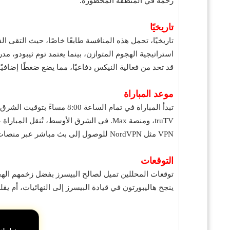
زخمه في المنطقة المحظورة.
تاريخيًا
تاريخيًا، تحمل هذه المنافسة طابعًا خاصًا، حيث التقى ال
استراتيجية الهجوم المتوازن، بينما يعتمد توم ثيبودو،
قد تحد من فعالية النيكس دفاعيًا، مما يضع ضغطًا إضافيً
موعد المباراة
VPN مثل NordVPN للوصول إلى بث مباشر عبر منصات مثل YouTube في مناطق محددة.
التوقعات
توقعات المحللين تميل لصالح البيسرز بفضل زخمهم ال
ينجح هاليبورتون في قيادة البيسرز إلى النهائيات، أم ي