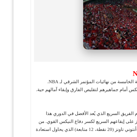
في 29 مايو 2025، يستضيف ملعب ماديسون سكوير غاردن في نيويورك مباراة مصيرية بين إنديانا بيسرز ونيويورك نيكس في الجولة الخامسة من نهائيات المؤتمر الشرقي لـ NBA.
 استثنائي، مسجلاً 32 نقطة، 15 تمريرة حاسمة، و8 متابعات، مما عزز هجوم الفريق السريع الذي يُعد الأفضل في الدوري هذا
ايلز تيرنر (18 نقطة، 10 متابعات) وباسكال سياكام (22 نقطة)، يعتمد البيسرز على إيقاعهم السريع لكسر دفاع النيكس القوي. من
جهة أخرى، يراهن النيكس على جالين برانسون، الذي سجل 35 نقطة في المباراة السابقة رغم الخسارة 121-108، إلى جانب كارل-أنتوني تاونز (20 نقطة، 12 متابعة) الذي يحاول استعادة