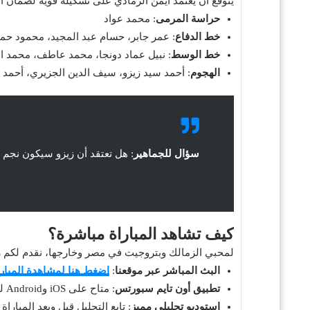
يتوقع أن يعتمد أيمن الرمادي على تشكيلة قوية لضمان ال
حراسة المرمى
: محمد عواد
خط الدفاع
: عمر جابر، حسام عبد المجيد، محمود ح
خط الوسط
: نبيل عماد دونجا، محمد عاطف، محمد ا
الهجوم
: أحمد سيد زيزو، سيف الدين الجزيري، أحمد 
سؤال للجماهير
: هل تعتقد أن زيزو سيكون نجم 
كيف تشاهد المباراة مباشرة؟
لمحبي الزمالك وبتروجيت في مصر وخارجها، نقدم لكم ر
البث المباشر عبر موقعنا
:
اضغط هنا لمشاهدة المبارا
تطبيق أون تايم سبورتس
: متاح على iOS وAndroid لمتابعة المباراة أينما كنت
استوديو تحليلي مميز
: تابع التحليل قبل وبعد المبار