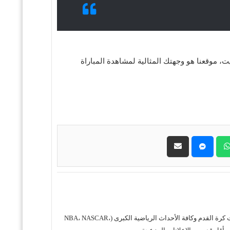
ي الفارس الأبيض أو تدعم بتروجيت، موقعنا هو وجهتك المثالية لمشاهدة المباراة
حول موقع "مباريات ستور بث مباشر" موقع مباريات ستور هو منصة رياضية متكاملة متخصصة في تقديم خدمة البث المباشر لمباريات كرة القدم وكافة الأحداث الرياضية الكبرى (NBA، NASCAR،