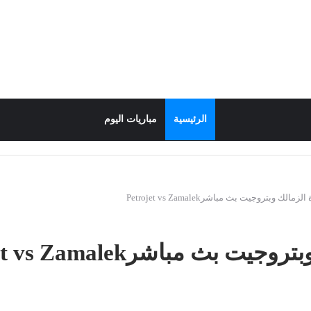
الرئيسية
مباريات اليوم
لك وبتروجيت بث مباشرPetrojet vs Zamalek
ث مباشرPetrojet vs Zamalek