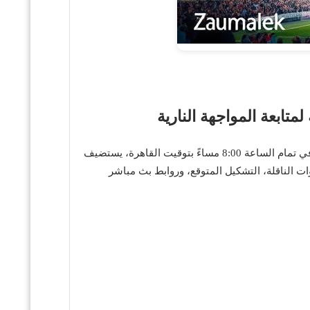
هل أنت جاهز لعيش إثارة مباراة الزمالك وبتروجيت في الجولة الثامنة من الدوري المصري الممتاز؟ اليوم، السبت 24 مايو 2025، في تمام الساعة 8:00 مساءً بتوقيت القاهرة، يستضيف
ات الناقلة، التشكيل المتوقع، وروابط بث مباشر