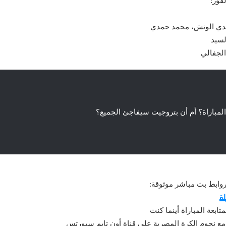
فوز:
مدي الونش، محمد حمدي
لسيد
الجفالي
المباراة؟ أم أن بتروجيت سيفاجئ الجميع؟
وابط بث مباشر موثوقة:
ة
اة مع نجوم الكرة المصرية على قناة أون تايم سبورتس