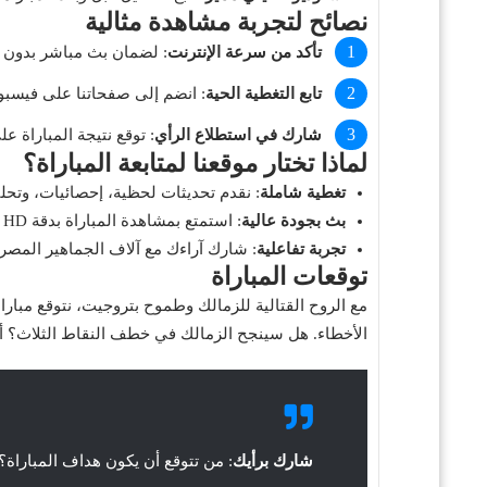
نصائح لتجربة مشاهدة مثالية
تأكد من سرعة الإنترنت
: لضمان بث مباشر بدون تقطيع، استخ
تابع التغطية الحية
: انضم إلى صفحاتنا على فيسبوك ومنصة X للحصول عل
شارك في استطلاع الرأي
: توقع نتيجة المباراة عل
لماذا تختار موقعنا لمتابعة المباراة؟
تغطية شاملة
: نقدم تحديثات لحظية، إحصائيات، وتحلي
بث بجودة عالية
: استمتع بمشاهدة المباراة بدقة HD بدون إعلانات مزعجة.
تجربة تفاعلية
: شارك آراءك مع آلاف الجماهير المصري
توقعات المباراة
مع الروح القتالية للزمالك وطموح بتروجيت، نتوقع مباراة
الأخطاء. هل سينجح الزمالك في خطف النقاط الثلاث؟ أم
شارك برأيك
: من تتوقع أن يكون هداف المباراة؟