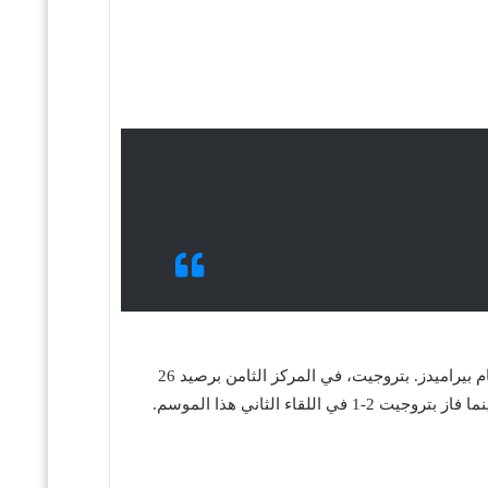
يدخل الزمالك المباراة وهو في المركز الثالث برصيد 41 نقطة، بقيادة المدرب أيمن الرمادي الذي يسعى لتعويض خسارة سابقة أمام بيراميدز. بتروجيت، في المركز الثامن برصيد 26
نقطة، يطمح لتحقيق مفاجأة وتحسين ترتيبه. تاريخ المواجهات بين الفريقين يظهر تنافسًا قويًا: انتهت مباراة الذهاب بالتعادل 1-1، بينما فاز بتروجيت 2-1 في اللقاء الثاني هذا الموسم.