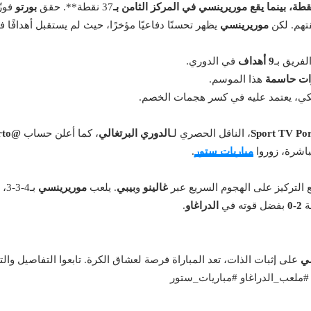
، بينما يقع
موريرينسي
في المركز
الثامن
بـ
37 نقطة**. حقق
بورتو
فوزًا 
قتهم. لكن
موريرينسي
يظهر تحسنًا دفاعيًا مؤخرًا، حيث لم يستقبل أهدافًا في
لفريق بـ
9 أهداف
في الدوري.
هذا الموسم.
كي، يعتمد عليه في كسر هجمات الخصم.
Sport TV Por
، الناقل الحصري لـ
الدوري البرتغالي
، كما أعلن حساب
@FCPorto
مباشرة، زوروا
مباريات ستور
.
غالينو
و
بيبي
. يلعب
موريرينسي
بـ4-3-3، معتمدًا على الدفاع المضغوط. تشير إحصائيات
2-0
بفضل قوته في
الدراغاو
.
ي
على إثبات الذات، تعد المباراة فرصة لعشاق الكرة. تابعوا التفاصيل وال
 #ملعب_الدراغاو #مباريات_ستور