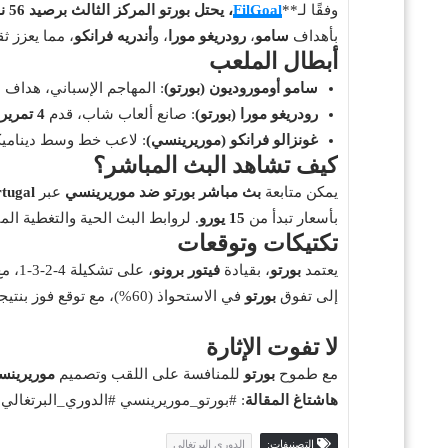
وفقًا لـ**
FilGoal
، يحتل
بورتو
المركز
الثالث
برصيد
56 نقطة
بأهداف
سامو
،
رودريغو مورا
، و
أندريه فرانكو
، مما يعزز ث
أبطال الملعب
سامو أوموروديون (بورتو)
: المهاجم الإسباني، هداف ا
رودريغو مورا (بورتو)
: صانع ألعاب شاب، قدم
4 تمريرات حاسمة
غونزالو فرانكو (موريرينسي)
: لاعب خط وسط دينامي
كيف تشاهد البث المباشر؟
يمكن متابعة
بث مباشر بورتو ضد موريرينسي
عبر
tugal
بأسعار تبدأ من
15 يورو
. لروابط البث الحية والتغطية ال
تكتيكات وتوقعات
يعتمد
بورتو
، بقيادة
فيتور برونو
، على تشكيلة 4-2-3-1، مع التركيز على الهجوم السريع عبر
إلى تفوق
بورتو
في الاستحواذ (60%)، مع توقع فوز بنتيجة
لا تفوت الإثارة
مع طموح
بورتو
للمنافسة على اللقب وتصميم
موريرينس
هاشتاغ المقالة
: #بورتو_موريرينسي #الدوري_البرتغالي
التصنيفات:
الدوري البرتغالي