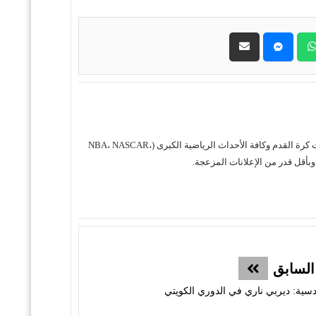
حول موقع "مباريات ستور بث مباشر" موقع مباريات ستور هو منصة رياضية متكاملة متخصصة في تقديم خدمة البث المباشر لمباريات كرة القدم وكافة الأحداث الرياضية الكبرى (NBA، NASCAR،
السابق
دسية: ديربي ناري في الدوري الكويتي