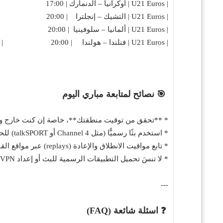
| U21 Euros | أوكرانيا – الدنمارك | 17:00 | 4Seven |
| U21 Euros | التشيك – إنجلترا | 20:00 | Channel 4 + talkSPORT 2 |
| U21 Euros | ألمانيا – سلوفينيا | 20:00 | 4Seven |
| U21 Euros | فنلندا – هولندا | 20:00 | YouTube Channel 4 Sport |
🎯 نصائح لمتابعة مباري اليوم
* **تحقق من توقيت منطقتك**، خاصة إن كنت خارج وسط 
* استخدم بثًا رسميًّا (مثل Channel 4 أو talkSPORT) للحصول على تجربة مشاهدة مميزة وجودة صوت وصورة عالية.
* تابع مواقيت الانطلاق والإعادة (replays) عبر مواقع القنوات أو تطبيقاتها.
* لا تنسَ تحميل التطبيقات الرسمية للبث أو إعداد VPN إن كنت خارج نطاق البث المجاني المتاح في بلدك.
---
❓ اسئلة شائعة (FAQ)