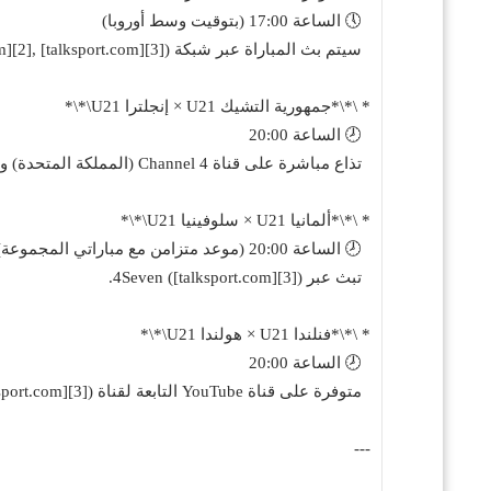
🕔 الساعة 17:00 (بتوقيت وسط أوروبا)
سيتم بث المباراة عبر شبكة 4Seven ([talksport.com][1], [talksport.com][2], [talksport.com][3]).
* \*\*جمهورية التشيك U21 × إنجلترا U21\*\*
🕗 الساعة 20:00
تذاع مباشرة على قناة Channel 4 (المملكة المتحدة) وترافقها تغطية من talkSPORT 2 ([thesun.co.uk][4]).
* \*\*ألمانيا U21 × سلوفينيا U21\*\*
🕗 الساعة 20:00 (موعد متزامن مع مباراتي المجموعة)
تبث عبر 4Seven ([talksport.com][3]).
* \*\*فنلندا U21 × هولندا U21\*\*
🕗 الساعة 20:00
متوفرة على قناة YouTube التابعة لقناة Channel 4 Sport ([talksport.com][2], [talksport.com][3]).
---