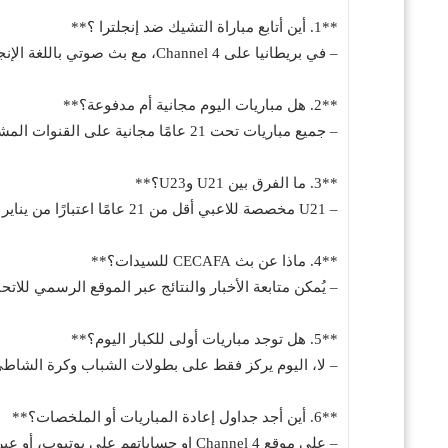
**1. أين أتابع مباراة التشيك ضد إنجلترا ؟**
– في بريطانيا على Channel 4، مع بث صوتي باللغة الإنجليزية عبر talkSPORT 2.
**2. هل مباريات اليوم مجانية أم مدفوعة؟**
– جميع مباريات تحت 21 عامًا مجانية على القنوات المشغلة (4Seven وChannel 4)، لكن قد تحتاج VPN خارج بريطانيا.
**3. ما الفرق بين U21 وU23؟**
– U21 مخصصة للاعبي أقل من 21 عامًا اعتبارًا من يناير 2002 لهذه النسخة.
**4. ماذا عن بث CECAFA للسيدات؟**
– يُمكن متابعة الأخبار والنتائج عبر الموقع الرسمي للاتحاد
**5. هل توجد مباريات أولى للكبار اليوم؟**
– لا، اليوم يركز فقط على بطولات الشباب وكرة الشاطئ
**6. أين أجد جداول إعادة المباريات أو الملخصات؟**
– على موقع Channel 4 او حساباتهم على يوتيوب، أو عبر ملخصات talkSPORT.