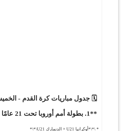
🗓️ جدول مباريات كرة القدم - الخميس 12 يونيو 5
**1. بطولة أمم أوروبا تحت 21 عامًا (UEFA U21 Euros) – المجموعة B**
* \*\*أوكرانيا U21 × الدنمارك U21\*\*