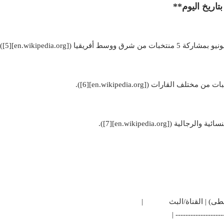
لوسطى) | القناة/البث |
| --------- | -------