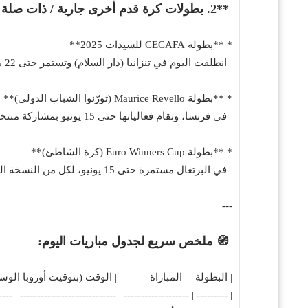
**2. بطولات كرة قدم أخرى جارية / ذات صلة بتاريخ اليوم**
* **بطولة CECAFA للسيدات 2025**
انطلقت اليوم في تنزانيا (دار السلام) وتستمر حتى 22 يونيو بمشاركة 5 منتخبات من شرق ووسط أفريقيا ([en.wikipedia.org][5]).
* **بطولة Maurice Revello (تورّنوا الشباب الدولي)**
في فرنسا، وتقام فعالياتها حتى 15 يونيو بمشاركة منتخبات من مختلف القارات ([en.wikipedia.org][6]).
* **بطولة Euro Winners Cup (كرة الشاطئ)**
في البرتغال مستمرة حتى 15 يونيو، لكل من النسخة النسائية والرجالية ([en.wikipedia.org][7]).
---
🧭 ملخص سريع لجدول مباريات اليوم:
| البطولة | المباراة | الوقت (بتوقيت أوروبا ا
------------ | ---------------------------- | ----------------------- |