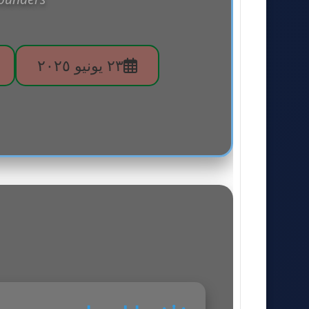
٢٣ يونيو ٢٠٢٥