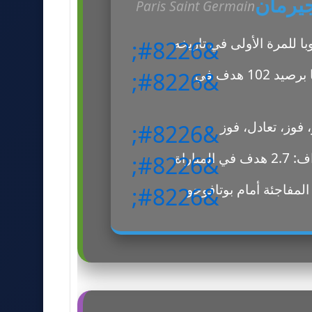
يرمان
Paris Saint Germain
ا للمرة الأولى في تاريخه
أقوى هجوم في أوروبا برصيد 102 هدف في
، فوز، تعادل، فوز
مباراة
المفاجئة أمام بوتافوجو