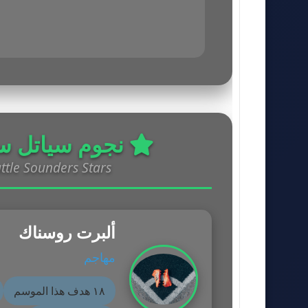
نجوم سياتل سا
ttle Sounders Stars
ألبرت روسناك
مهاجم
١٨ هدف هذا الموسم