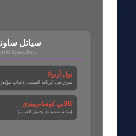
سياتل ساون
attle Sounders
بول أريولا
تمزق في الرباط الصليبي (غياب مؤكد)
كالاني كوسا-ريينزي
إصابة طفيفة (محتمل الغياب)