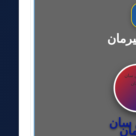
رمان
 سان
ان