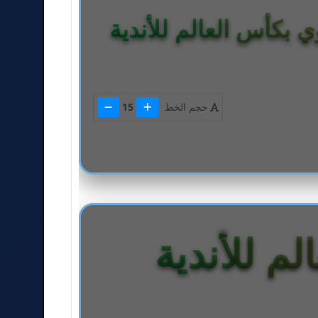
بكأس العالم للأندية
حجم الخط
15
م للأندية