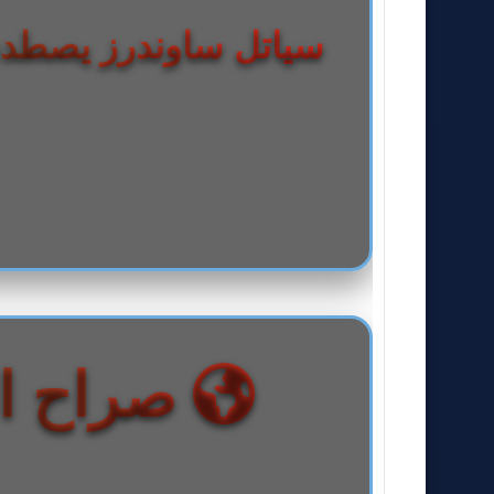
سياتل ساوندرز يصطدم 
صراح ال