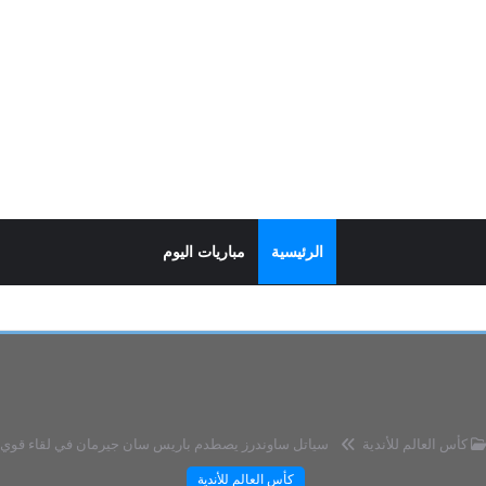
الرئيسية
مباريات اليوم
كأس العالم للأندية
سياتل ساوندرز يصطدم باريس سان جيرمان في لقاء قوي بكأس 
كأس العالم للأندية