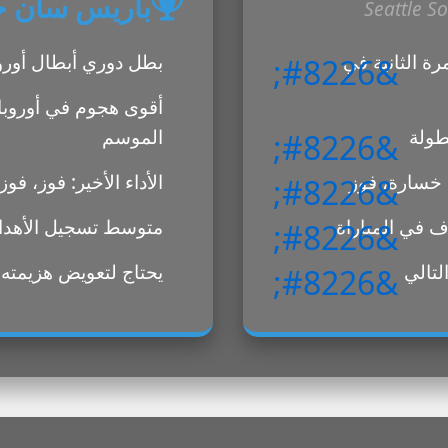
باريس سان ج
Seattle S
ة الثانية في
بطل دوري أبطال أوروب
طولة
الموسم
، خسارة، فوز
الأداء الأخير: فوز، فوز
متوسط تسجيل الأهداف: 2.7 هدف في ال
لتالي
يحتاج لتعويض هزيمته 