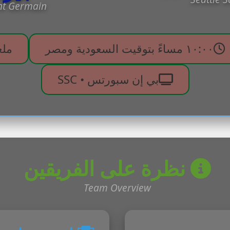
int Germain
١٠:٠٠ مساءً بتوقيت السعودية ومصر
ملع
بي إن سبورتس • SSC
نظرة على الفريقين
Team Overview