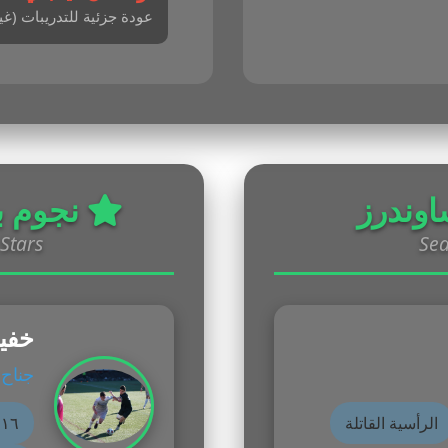
عودة جزئية للتدريبات (غي
وندرز
نجوم ب
Stars
Sea
خفيش
جناح
الرأسية القاتلة
١٦ هدف و١٥ تمريرة حاسمة