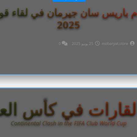
باريس سان جيرمان في لقاء قوي 
2025
mobaryat.store
25 يونيو 2025
0
قارات في كأس العال
Continental Clash in the FIFA Club World Cup