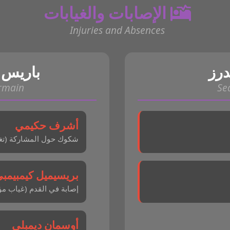
الإصابات والغيابات
Injuries and Absences
درز
باريس 
ermain
Se
أشرف حكيمي
شكوك حول المشاركة (تغي
بريسيميل كيمبيمب
إصابة في القدم (غياب مؤ
أوسمان ديمبلي