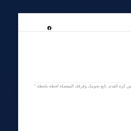
 يخص كرة القدم. تابع نجومك وفرقك المفضلة لحظة بلحظة."