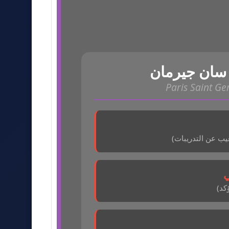
سان جيرمان
Paris Saint G
ب عن التدريبات)
ي
كد)