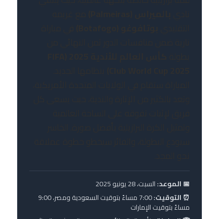
نادي
بالميراس (Palmeiras)
مع غريمه
التقليدي
بوتافوغو (Botafogo)
في مباراة
نارية ضمن منافسات الدور ثمن النهائي من
بطولة
كأس العالم للأندية 2025 (FIFA
Club World Cup 2025)
بنظامها الجديد.
المباراة ستقام في الولايات المتحدة الأمريكية،
وتعد بالكثير من الإثارة والندية، حيث يسعى كل
فريق لإثبات تفوقه على الساحة العالمية
وتمثيل الكرة البرازيلية بأفضل صورة. الخاسر
سيودع البطولة، والفائز سيخطو خطوة عملاقة
نحو المجد.
📅 الموعد:
السبت، 28 يونيو 2025
⏰ التوقيت:
7:00 مساءً بتوقيت السعودية ومصر، 9:00
مساءً بتوقيت الإمارات