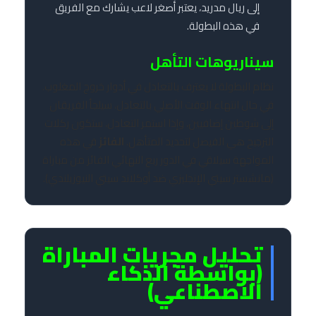
إلى ريال مدريد، يعتبر أصغر لاعب يشارك مع الفريق
في هذه البطولة.
سيناريوهات التأهل
نظام البطولة لا يعترف بالتعادل في أدوار خروج المغلوب.
في حال انتهاء الوقت الأصلي بالتعادل، سيلجأ الفريقان
إلى شوطين إضافيين، وإذا استمر التعادل، ستكون ركلات
الترجيح هي الفيصل لتحديد المتأهل.
الفائز
في هذه
المواجهة سيلاقي في الدور ربع النهائي الفائز من مباراة
(مانشستر سيتي الإنجليزي ضد أوكلاند سيتي النيوزيلندي).
تحليل مجريات المباراة
(بواسطة الذكاء
الاصطناعي)