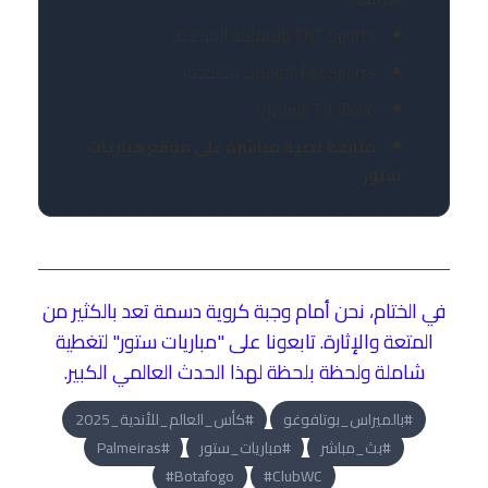
TNT Sports (المملكة المتحدة)
Fox Sports (الولايات المتحدة)
TV Globo (البرازيل)
متابعة نصية مباشرة على موقع مباريات
ستور
في الختام، نحن أمام وجبة كروية دسمة تعد بالكثير من
المتعة والإثارة. تابعونا على "مباريات ستور" لتغطية
شاملة ولحظة بلحظة لهذا الحدث العالمي الكبير.
#بالميراس_بوتافوغو
#كأس_العالم_للأندية_2025
#بث_مباشر
#مباريات_ستور
#Palmeiras
#Botafogo
#ClubWC