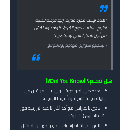
"هذه ليست مجرد مباراة، إنها فرصة لكتابة
التاريخ. سنلعب بروح الفريق الواحد وسنقاتل
من أجل شعار النادي وجماهيرنا."
- تيكينيو سواريز، مهاجم بوتافوغو
هل تعلم؟ (Did You Know?)
هذه هي المواجهة الأولى بين الفريقين في
بطولة دولية خارج قارة أمريكا الجنوبية.
نادي بالميراس هو أحد أكثر الأندية البرازيلية فوزاً
بلقب الدوري (11 مرة).
المهاجم الشاب إندريك، لاعب بالميراس المنتقل