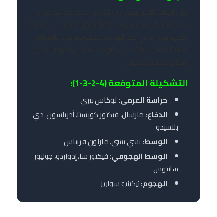
على الجانب الآخر، يسعى بوتافوغو لمصالحة جماهيره
بعد تذبذب في المستوى مؤخراً. يعول الفريق على نجمه
تيكينيو سواريز في خط الهجوم لخلخلة دفاعات بالميراس
الصلبة. المدرب يؤكد على ضرورة استغلال الفرص وعدم
ارتكاب أخطاء دفاعية.
التشكيلة المتوقعة (4-2-3-1):
حراسة المرمى:
لوكاس بيري
الدفاع:
مارسال، فيكتور كويستا، أدريلسون، دي
بلاسيدو
الوسط:
تشي تشي، مارلون فريتاس
الوسط الهجومي:
فيكتور سا، إدواردو، جونيور
سانتوس
الهجوم:
تيكينيو سواريز