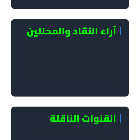
آراء النقاد والمحللين
أجمع المحللون الرياضيون في البرازيل على أن المباراة
ستكون "نهائي مبكر". المحلل الشهير "كاساغراندي"
صرح قائلاً: "بالميراس يمتلك الاستقرار، لكن بوتافوغو
يمتلك الشغف. ستكون مباراة لا يمكن التنبؤ بنتيجتها".
بينما يرى آخرون أن خبرة المدرب أبيل فيريرا قد ترجح كفة
فريقه.
القنوات الناقلة
beIN Sports HD 1 (الشرق الأوسط وشمال
أفريقيا)