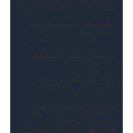
بناءً على تحليل البيانات والأساليب التكتيكية للفريقين، من
المتوقع أن تكون المباراة مغلقة تكتيكياً في بدايتها.
بالميراس سيعتمد على الضغط العالي في مناطقه
ومحاولة قطع الكرات لشن هجمات مرتدة سريعة
بقيادة الثنائي المهاري دودو وإندريك. في المقابل،
سيحاول بوتافوغو امتصاص حماس بالميراس والاعتماد
على بناء اللعب المنظم من الخلف، مع إرسال كرات
طويلة دقيقة نحو المهاجم القوي تيكينيو سواريز
كنقطة ارتكاز في الهجوم. مفتاح المباراة قد يكون في
معركة خط الوسط؛ الفريق الذي سينجح في فرض
سيطرته سيتحكم في إيقاع اللعب. نتوقع أن تكون
الأطراف مسرحاً للعديد من المواجهات الثنائية، خاصة
بين أظهرة بالميراس وأجنحة بوتافوغو السريعة.
توقع النتيجة:
مباراة متكافئة مع أفضلية
طفيفة لبالميراس بسبب خبرته في النهائيات.
التوقع الأقرب هو فوز بالميراس بنتيجة 2-1، مع
احتمالية كبيرة لذهاب المباراة إلى الوقت الإضافي.