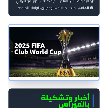
🏆 البطولة:
كأس العالم للأندية 2025 - الدور ثمن النهائي
🏟️ الملعب:
ملعب ميتلايف، نيوجيرسي، الولايات المتحدة
FIFA CLUB WORLD CUP 2025
أخبار وتشكيلة
ROUND OF 16
بالميراس
VS