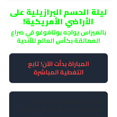
ليلة الحسم البرازيلية على
الأراضي الأمريكية!
بالميراس يواجه بوتافوغو في صراع
العمالقة بكأس العالم للأندية
المباراة بدأت الآن! تابع
التغطية المباشرة
أهلاً بكم في تغطية حصرية ومباشرة عبر
موقعكم "مباريات ستور". نحن على موعد مع
قمة برازيلية خالصة بنكهة عالمية، حيث يلتقي