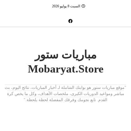
السبت 8 يوليو 2026
مباريات ستور
Mobaryat.Store
"موقع مباريات ستور هو بوابتك الشاملة لـ أخبار المباريات، نتائج اليوم، بث
مباشر ومواعيد الدوريات الكبرى، ملخصات الأهداف، وكل ما يخص كرة
القدم. تابع نجومك وفرقك المفضلة لحظة بلحظة."