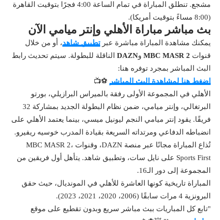
مشجع. تنطلق المباراة في تمام الساعة 4:00 فجرًا بتوقيت القاهرة
(8:00 مساءً بتوقيت أمريكا).
بث مباشر مباراة الأهلي وإنتر ميامي الآن
يمكنك مشاهدة المباراة مباشرة عبر
تطبيق شاهد
، أو من خلال
قنوات
MBC MASR 2
و
DAZN
الناقلة للبطولة. سيتم تحديث رابط
البث المباشر بمجرد توفره هنا:
اضغط هنا لمشاهدة البث المباشر
⚽📺
الأهلي في المجموعة الأولى رفقة بالميراس البرازيلي، بورتو
البرتغالي، وإنتر ميامي، ضمن نظام البطولة الجديد بمشاركة 32
فريقًا. يقود إنتر ميامي النجم ليونيل ميسي، بينما يعتمد الأهلي على
انضباطه الدفاعي ومرتداته السريعة بقيادة المدرب خوسيه ريفيرو.
تُذاع المباراة مجانًا عبر منصة DAZN، وقنوات MBC MASR 2،
Sports First على نايل سات، وتطبيق شاهد. يتأهل أول فريقين من
المجموعة إلى دور الـ16.
المباراة تاريخية كونها العاشرة للأهلي في المونديال، حيث حقق
البرونزية 4 مرات سابقًا (2006، 2020، 2021، 2023).
"تابع كل المباريات ببث مباشر سريع وبدون تقطيع على موقع