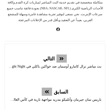
متكاملة متخصصة في تقديم خدمة البث المباشر لمباريات كرة القدم وكافة
الأحداث الرياضية الكبرى (NBA، NASCAR، NFL) بجودة فائقة تناسب جميع
سرعات الإنترنت. نحن نسعى لتوفير تجربة مشاهدة غامرة وسهلة للمشجع
العربي، بعيداً عن التعقيد وبأقل قدر من الإعلانات المزعجة.
التالي
بث مباشر نزال كامارو أوسمان ضد خواكين باكلي في UFC Fight Night
السابق
باريس سان جيرمان وأتلتيكو مدريد مواجهة نارية في كأس العالم للأندية 2025