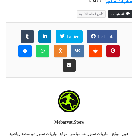
مباريات ستور
!" 💥⚽📱
التصنيفات:
كأس العالم للأندية
Twitter
facebook
Mobaryat.store
حول موقع "مباريات ستور بث مباشر" موقع مباريات ستور هو منصة رياضية