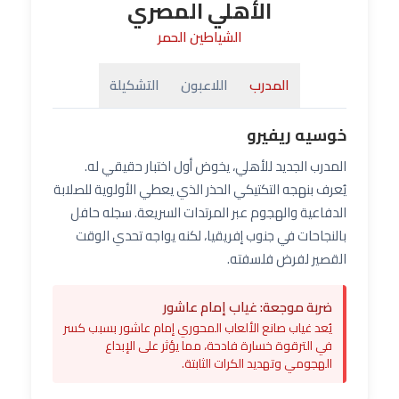
الأهلي المصري
الشياطين الحمر
المدرب
اللاعبون
التشكيلة
خوسيه ريفيرو
المدرب الجديد للأهلي، يخوض أول اختبار حقيقي له.
يُعرف بنهجه التكتيكي الحذر الذي يعطي الأولوية للصلابة
الدفاعية والهجوم عبر المرتدات السريعة. سجله حافل
بالنجاحات في جنوب إفريقيا، لكنه يواجه تحدي الوقت
القصير لفرض فلسفته.
ضربة موجعة: غياب إمام عاشور
يُعد غياب صانع الألعاب المحوري إمام عاشور بسبب كسر
في الترقوة خسارة فادحة، مما يؤثر على الإبداع
الهجومي وتهديد الكرات الثابتة.