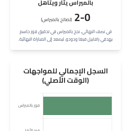
بالميراس يثأر ويتأهل
2-0
(لصالح بالميراس)
في نصف النهائي، نجح بالميراس في تحقيق فوز حاسم
بهدفي رافاييل فيغا ودودو، ليصعد إلى المباراة النهائية.
السجل الإجمالي للمواجهات
(الوقت الأصلي)