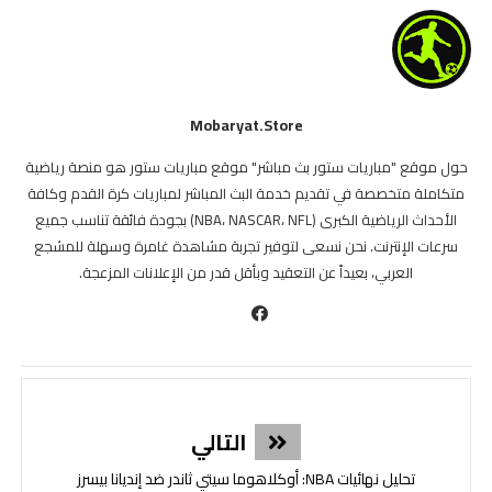
Mobaryat.store
حول موقع "مباريات ستور بث مباشر" موقع مباريات ستور هو منصة رياضية
متكاملة متخصصة في تقديم خدمة البث المباشر لمباريات كرة القدم وكافة
الأحداث الرياضية الكبرى (NBA، NASCAR، NFL) بجودة فائقة تناسب جميع
سرعات الإنترنت. نحن نسعى لتوفير تجربة مشاهدة غامرة وسهلة للمشجع
العربي، بعيداً عن التعقيد وبأقل قدر من الإعلانات المزعجة.
التالي
تحليل نهائيات NBA: أوكلاهوما سيتي ثاندر ضد إنديانا بيسرز