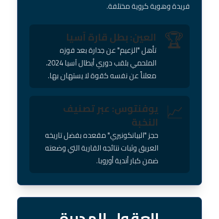
فريدة وهوية كروية مختلفة.
🏆
العين: بطل قارة آسيا
تأهل "الزعيم" عن جدارة بعد فوزه
الملحمي بلقب دوري أبطال آسيا 2024،
معلناً عن نفسه كقوة لا يستهان بها.
📈
يوفنتوس: عبر تصنيف
النخبة
حجز "البيانكونيري" مقعده بفضل تاريخه
العريق وثبات نتائجه القارية التي وضعته
ضمن كبار أندية أوروبا.
العقول المدبرة