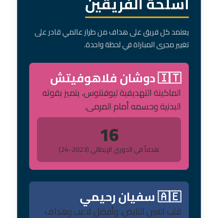
أسلحة الفريقين
يعتمد كل فريق على هداف من طراز عالمي قادر على
تغيير مجرى المباراة في لحظة واحدة.
🇮🇹 دوشان فلاهوفيتش
الماكينة التهديفية ليوفنتوس، يتميز بقوته
البدنية وحسمه أمام المرمى.
16
هدفاً في الدوري الإيطالي (2023-24)
🇦🇪 سفيان رحيمي
قلب العين النابض، وأفضل لاعب وهداف