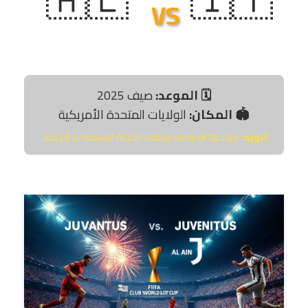
VS
يوفنتوس
العين
🗓️ الموعد:
صيف 2025
🏟️ المكان:
الولايات المتحدة الأمريكية
تنويه:
مواجهة افتراضية مرتقبة. القرعة الرسمية لم تُجرَ بعد.