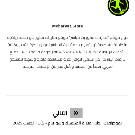
Mobaryat.store
حول موقع "مباريات ستور بث مباشر" موقع مباريات ستور هو منصة رياضية
متكاملة متخصصة في تقديم خدمة البث المباشر لمباريات كرة القدم وكافة
الأحداث الرياضية الكبرى (NBA، NASCAR، NFL) بجودة فائقة تناسب جميع
سرعات الإنترنت. نحن نسعى لتوفير تجربة مشاهدة غامرة وسهلة للمشجع
العربي، بعيداً عن التعقيد وبأقل قدر من الإعلانات المزعجة.
التالي
انفوجرافيك: تحليل مباراة المكسيك وسورينام - كأس الذهب 2025