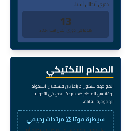
دوري أبطال آسيا.
13
هدفاً في دوري أبطال آسيا 2024
الصدام التكتيكي
المواجهة ستكون صراعاً بين فلسفتين: استحواذ
يوفنتوس المنظم ضد سرعة العين في التحولات
الهجومية القاتلة.
سيطرة موتا 🆚 مرتدات رحيمي
هل ينجح يوفنتوس في فرض سيطرته أم