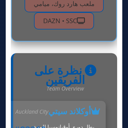
ملعب هارد روك، ميامي
DAZN • SSC
نظرة على
الفريقين
Team Overview
أوكلاند سيتي
Auckland City
بطل دوري أوقيانوسيا للمرة