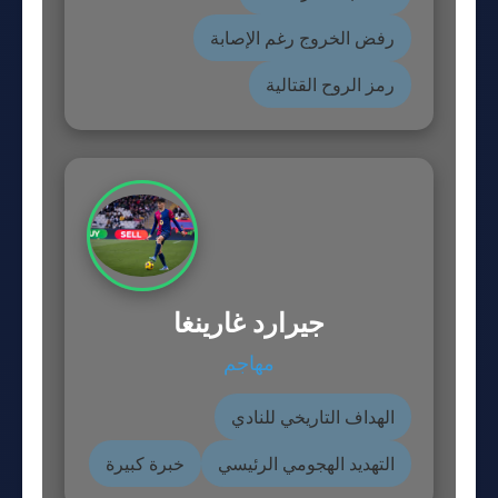
رفض الخروج رغم الإصابة
رمز الروح القتالية
جيرارد غارينغا
مهاجم
الهداف التاريخي للنادي
التهديد الهجومي الرئيسي
خبرة كبيرة