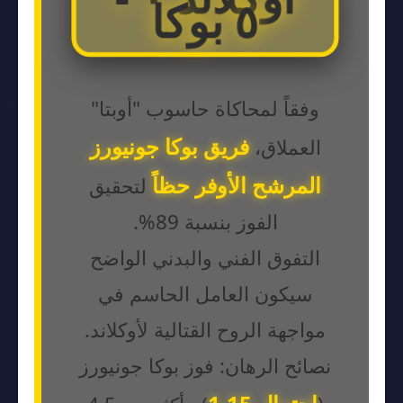
٥ بوكا
وفقاً لمحاكاة حاسوب "أوبتا"
فريق بوكا جونيورز
العملاق،
المرشح الأوفر حظاً
لتحقيق
الفوز بنسبة 89%.
التفوق الفني والبدني الواضح
سيكون العامل الحاسم في
مواجهة الروح القتالية لأوكلاند.
نصائح الرهان: فوز بوكا جونيورز