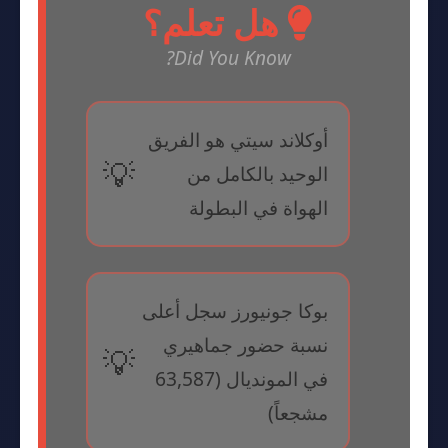
هل تعلم؟
Did You Know?
أوكلاند سيتي هو الفريق
الوحيد بالكامل من
الهواة في البطولة
بوكا جونيورز سجل أعلى
نسبة حضور جماهيري
في المونديال (63,587
مشجعاً)