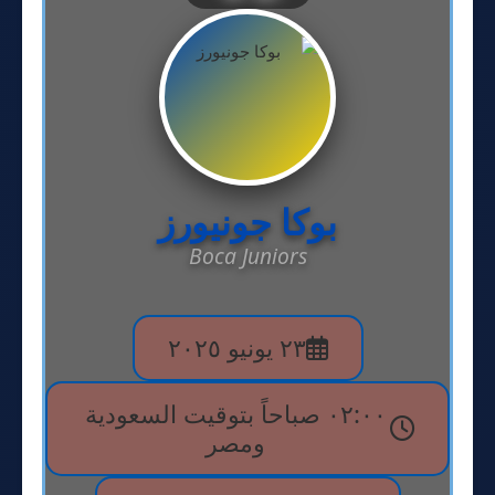
بوكا جونيورز
Boca Juniors
٢٣ يونيو ٢٠٢٥
٠٢:٠٠ صباحاً بتوقيت السعودية
ومصر