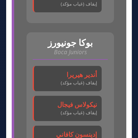
إيقاف (غياب مؤكد)
بوكا جونيورز
Boca Juniors
أندير هيريرا
إيقاف (غياب مؤكد)
نيكولاس فيجال
إيقاف (غياب مؤكد)
إدينسون كافاني