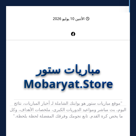
الأثنين 10 يوليو 2026
مباريات ستور
Mobaryat.Store
"موقع مباريات ستور هو بوابتك الشاملة لـ أخبار المباريات، نتائج
اليوم، بث مباشر ومواعيد الدوريات الكبرى، ملخصات الأهداف، وكل
ما يخص كرة القدم. تابع نجومك وفرقك المفضلة لحظة بلحظة."