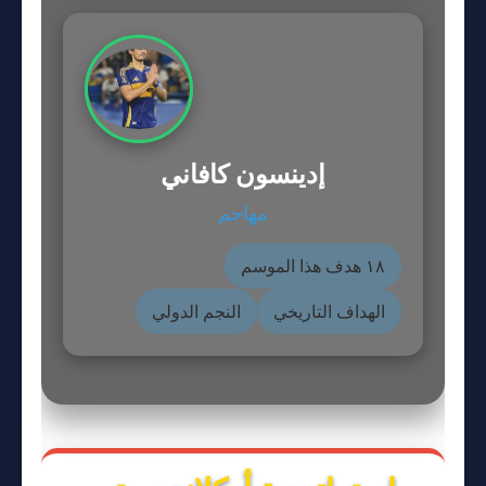
إدينسون كافاني
مهاجم
١٨ هدف هذا الموسم
الهداف التاريخي
النجم الدولي