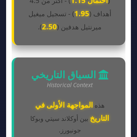
احتمال 1.15
(
) - أكثر من 4.5
1.95
أهداف (
) - تسجيل ميغيل
2.50
ميرنتيل هدفين (
).
السياق التاريخي
Historical Context
المواجهة الأولى في
هذه
التاريخ
بين أوكلاند سيتي وبوكا
جونيورز.