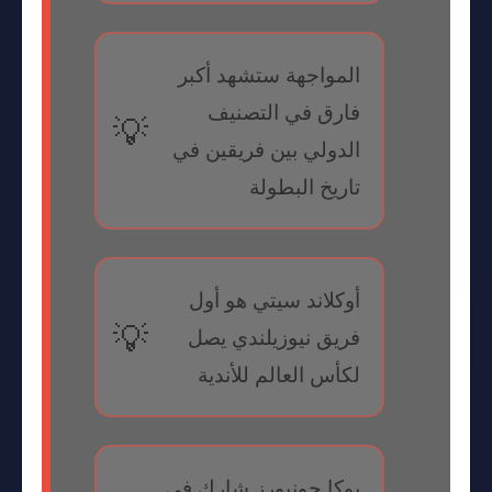
المواجهة ستشهد أكبر
فارق في التصنيف
الدولي بين فريقين في
تاريخ البطولة
أوكلاند سيتي هو أول
فريق نيوزيلندي يصل
لكأس العالم للأندية
بوكا جونيورز شارك في