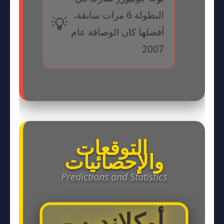
البطولة 6 مرات سابقة،
أفضلها كان الوصافة عام
2007
التوقعات
والإحصائيات
Predictions and Statistics
أوكلاند ٠ -