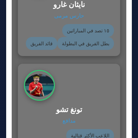
نايثان غارو
حارس مرمى
١٥ تصد في المباراتين
بطل الفريق في البطولة
قائد الفريق
تونغ تشو
مدافع
اللاعب الأكثر قتالية