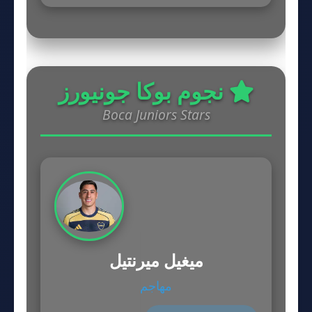
نجوم بوكا جونيورز
Boca Juniors Stars
ميغيل ميرنتيل
مهاجم