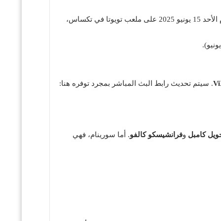
يواجه منتخب كوستاريكا نظيره منتخب سورينام ضمن منافسات المجموعة C في بطولة كأس الكونكاكاف الذهبية 2025، وذلك يوم الأحد 15 يونيو 2025 على ملعب تويوتا في تكساس،
V
. سيتم تحديث رابط البث المباشر بمجرد توفره هنا:
ويل كامبل
و
فرانشيسكو كالفو
. أما سورينام، فهي