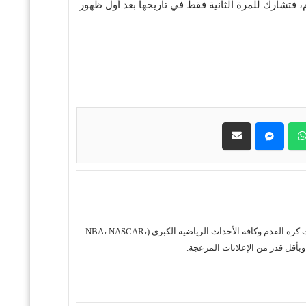
اية البطولة. أما سورينام، فتشارك للمرة الثانية فقط في تاريخها بعد أول ظهور
حول موقع "مباريات ستور بث مباشر" موقع مباريات ستور هو منصة رياضية متكاملة متخصصة في تقديم خدمة البث المباشر لمباريات كرة القدم وكافة الأحداث الرياضية الكبرى (NBA، NASCAR،