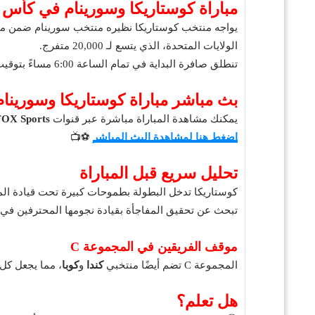
مباراة كوستاريكا وسورينام في كأس الكو
الولايات المتحدة، الذي يتسع لـ 20,000 متفرج.
تنطلق صافرة البداية في تمام الساعة 6:00 مساءً بتوقيت شرق الولايات المتحدة (الساعة 1:00 فجرًا بتوقيت مكة المكرمة يوم 16 يونيو).
بث مباشر مباراة كوستاريكا وسورينام
يمكنك مشاهدة المباراة مباشرة عبر قنوات
FOX Sports
اضغط هنا لمشاهدة البث المباشر
⚽📺
تحليل سريع قبل المباراة
كوستاريكا تدخل البطولة بطموحات كبيرة تحت قيادة ا
تبحث عن تحقيق المفاجأة بقيادة نجومها المحترفين في 
موقف الفريقين في المجموعة C
المجموعة C تضم أيضًا منتخبي
كندا
و
كوبا
، مما يجعل كل 
هل تعلم؟