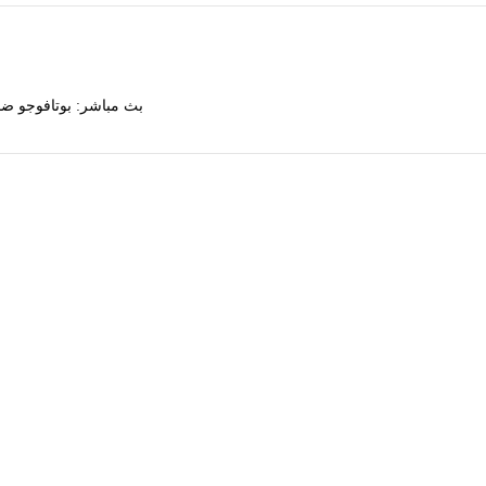
بث مباشر: بوتافوجو ضد سي