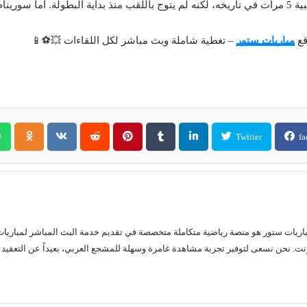
🏆 منتخب كوستاريكا وصل إلى نصف نهائي الكأس الذهبية 5 مرات في تاريخه، لكنه لم يتوج باللقب منذ بد
قع
مباريات ستور
– تغطية شاملة وبث مباشر لكل اللقاءات 💥⚽📱
Twitter
fa