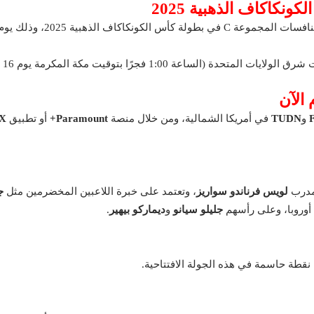
نكاكاف الذهبية 2025
 الآن
و
TUDN
في أمريكا الشمالية، ومن خلال منصة
Paramount+
أو تطبيق
iX
لمدرب
لويس فرناندو سواريز
، وتعتمد على خبرة اللاعبين المخضرمين مثل
ج
أوروبا، وعلى رأسهم
جليلو سيانو
و
ديماركو بيهير
.
نقطة حاسمة في هذه الجولة الافتتاحية.