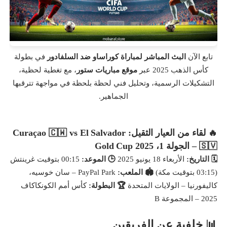
تابع الآن
البث المباشر لمباراة كوراساو ضد السلفادور
في بطولة
كأس الذهب 2025 عبر
موقع مباريات ستور
، مع تغطية لحظية،
التشكيلات الرسمية، وتحليل فني لحظة بلحظة في مواجهة تترقبها
الجماهير.
🔥 لقاء من العيار الثقيل: Curaçao 🇨🇼 vs El Salvador
🇸🇻 – الجولة 1، Gold Cup 2025
🗓️ التاريخ:
الأربعاء 18 يونيو 2025
🕒 الموعد:
00:15 بتوقيت غرينتش
(03:15 بتوقيت مكة)
🏟️ الملعب:
PayPal Park – سان خوسيه،
كاليفورنيا – الولايات المتحدة
🏆 البطولة:
كأس أمم الكونكاكاف
2025 – المجموعة B
📊 خلفية عن الفريقين