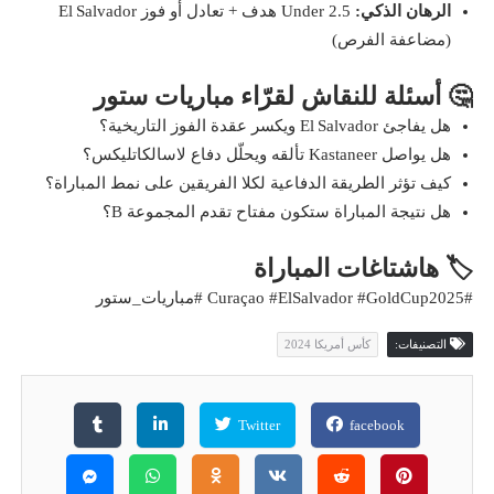
الرهان الذكي:
Under 2.5 هدف + تعادل أو فوز El Salvador
(مضاعفة الفرص)
🤔 أسئلة للنقاش لقرّاء مباريات ستور
هل يفاجئ El Salvador ويكسر عقدة الفوز التاريخية؟
هل يواصل Kastaneer تألقه ويحلّل دفاع لاسالكاتليكس؟
كيف تؤثر الطريقة الدفاعية لكلا الفريقين على نمط المباراة؟
هل نتيجة المباراة ستكون مفتاح تقدم المجموعة B؟
🏷️ هاشتاغات المباراة
#Curaçao #ElSalvador #GoldCup2025 #مباريات_ستور
التصنيفات:
كأس أمريكا 2024
Twitter
facebook