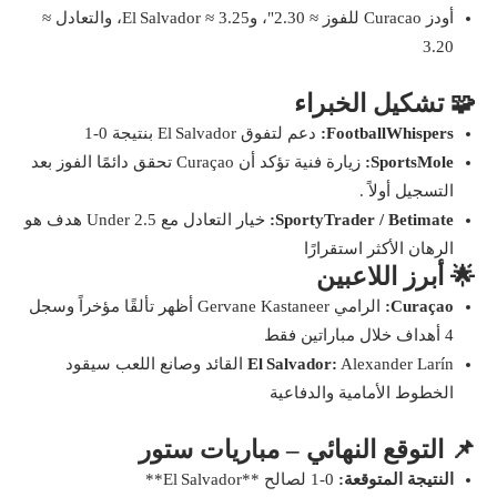
أودز Curacao للفوز ≈ 2.30"، وEl Salvador ≈ 3.25، والتعادل ≈
3.20
🧩 تشكيل الخبراء
FootballWhispers:
دعم لتفوق El Salvador بنتيجة 0‑1
SportsMole:
زيارة فنية تؤكد أن Curaçao تحقق دائمًا الفوز بعد
التسجيل أولاً .
SportyTrader / Betimate:
خيار التعادل مع Under 2.5 هدف هو
الرهان الأكثر استقرارًا
🌟 أبرز اللاعبين
Curaçao:
الرامي Gervane Kastaneer أظهر تألقًا مؤخراً وسجل
4 أهداف خلال مباراتين فقط
El Salvador:
Alexander Larín القائد وصانع اللعب سيقود
الخطوط الأمامية والدفاعية
📌 التوقع النهائي – مباريات ستور
النتيجة المتوقعة:
0‑1 لصالح **El Salvador**