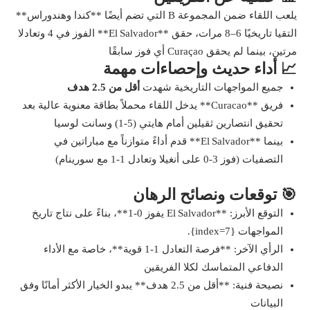
يلعب اللقاء ضمن المجموعة B التي تضم أيضًا **كندا وهندوراس**
التقيا تاريخيًا 6–8 مرات، حقق **El Salvador** الفوز في 4 وتعادلا
مرتين، بينما لم يحقق Curaçao أي فوز سابقًا
📈 أداء حديث وإحصاءات مهمة
جميع المواجهات التاريخية شهدت
أقل من 2.5 هدف
فريق **Curacao** يدخل اللقاء محملاً بطاقة معنوية عالية بعد
تحقيق انتصارين ثقيلين أمام هايتي (5‑1) وسانت لوسيا
بينما **El Salvador** قدم أداءً متوازناً مع مباراتين في
التصفيات (فوز 3‑0 على أنغيلا وتعادل 1‑1 مع سورينام)
🎯 توقعات ونصائح الرهان
التوقع الأبرز: **El Salvador يفوز 0‑1**، بناءً على نتاج تاريخ
المواجهات {index=7}.
الرأي الآخر: **فرصة التعادل 1‑1 قوية**، خاصة مع الأداء
الدفاعي المتماسك لكلا الفريقين
نصيحة فنية: **أقل من 2.5 هدف** يبدو الخيار الأكثر أمانًا وفق
البيانات