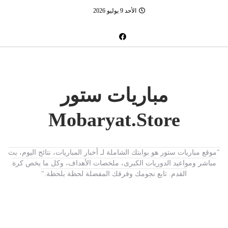
الأحد 9 يوليو 2026
مباريات ستور
Mobaryat.Store
"موقع مباريات ستور هو بوابتك الشاملة لـ أخبار المباريات، نتائج اليوم، بث
مباشر ومواعيد الدوريات الكبرى، ملخصات الأهداف، وكل ما يخص كرة
القدم. تابع نجومك وفرقك المفضلة لحظة بلحظة."