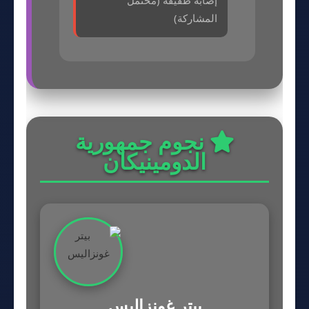
إصابة طفيفة (محتمل
المشاركة)
نجوم جمهورية
الدومينيكان
بيتر غونزاليس