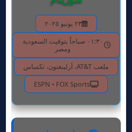
٢٣ يونيو ٢٠٢٥
٠١:٣٠ صباحاً بتوقيت السعودية
ومصر
ملعب AT&T، أرلينغتون، تكساس
ESPN • FOX Sports