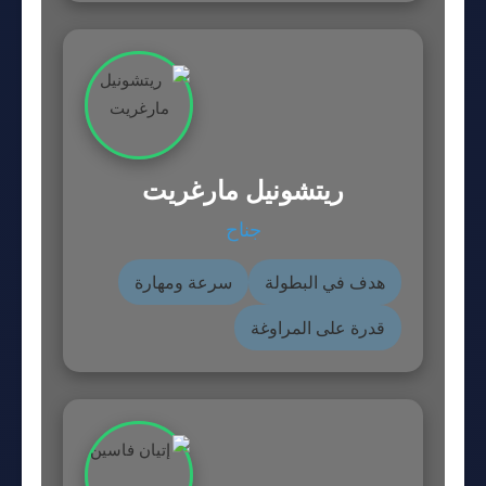
ريتشونيل مارغريت
جناح
هدف في البطولة
سرعة ومهارة
قدرة على المراوغة