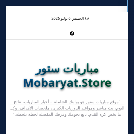
الخميس 6 يوليو 2026
مباريات ستور
Mobaryat.Store
"موقع مباريات ستور هو بوابتك الشاملة لـ أخبار المباريات، نتائج
اليوم، بث مباشر ومواعيد الدوريات الكبرى، ملخصات الأهداف، وكل
ما يخص كرة القدم. تابع نجومك وفرقك المفضلة لحظة بلحظة."