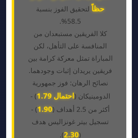
حظاً
لتحقيق الفوز بنسبة
58.5%.
كلا الفريقين مستبعدان من
المنافسة على التأهل، لكن
المباراة تمثل معركة كرامة بين
فريقين يريدان إثبات وجودهما.
نصائح الرهان: فوز جمهورية
احتمال 1.79
الدومينيكان (
) -
1.90
أكثر من 2.5 أهداف (
) -
تسجيل بيتر غونزاليس هدف
2.30
).
(