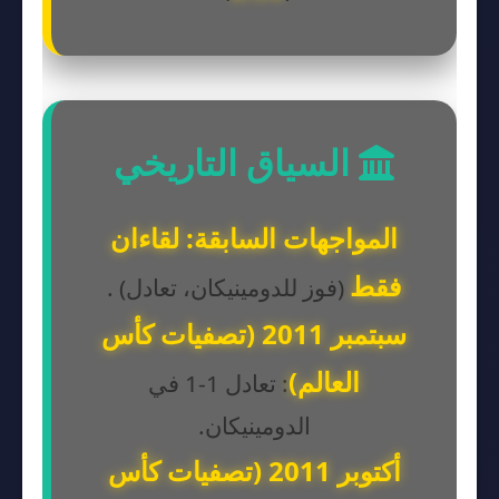
السياق التاريخي
المواجهات السابقة: لقاءان
فقط
(فوز للدومينيكان، تعادل) .
سبتمبر 2011 (تصفيات كأس
العالم)
: تعادل 1-1 في
الدومينيكان.
أكتوبر 2011 (تصفيات كأس