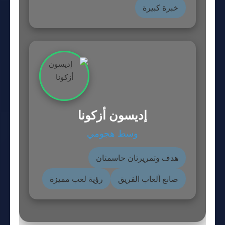
خبرة كبيرة
إديسون أزكونا
وسط هجومي
هدف وتمريرتان حاسمتان
صانع ألعاب الفريق
رؤية لعب مميزة