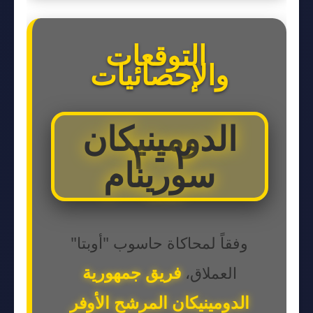
التوقعات
والإحصائيات
الدومينيكان
٢ - ١
سورينام
وفقاً لمحاكاة حاسوب "أوبتا"
فريق جمهورية
العملاق،
الدومينيكان المرشح الأوفر