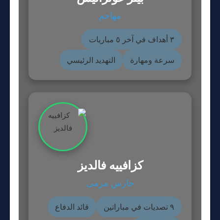
مهاجم
٣ أهداف في آخر ٥ مباريات
سرعة ومهارة
التهديد الرئيسي
كزافييه فالديز
حارس مرمى
٩ تصديات في مباراتين
قائد الدفاع