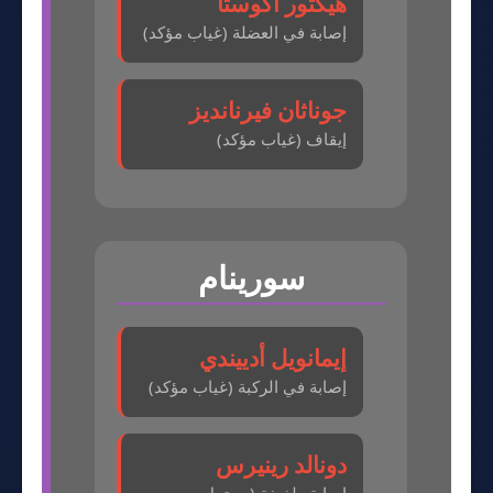
هيكتور أكوستا
إصابة في العضلة (غياب مؤكد)
جوناثان فيرنانديز
إيقاف (غياب مؤكد)
سورينام
إيمانويل أدييندي
إصابة في الركبة (غياب مؤكد)
دونالد رينيرس