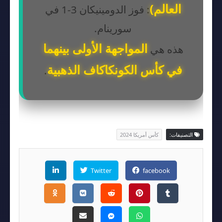
العالم)
: فوز الدومينيكان 3-1 في
سورينام.
المواجهة الأولى بينهما
هذه هي
في كأس الكونكاكاف الذهبية
.
التصنيفات:
كأس أمريكا 2024
Twitter
facebook