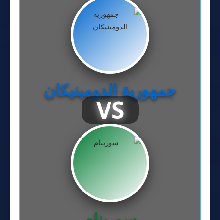
جمهورية الدومينيكان
VS
سورينام