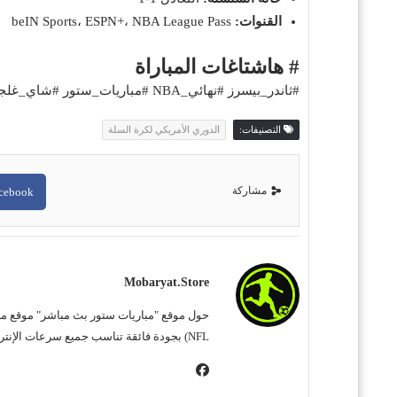
القنوات:
beIN Sports، ESPN+، NBA League Pass
# هاشتاغات المباراة
#ثاندر_بيسرز #نهائي_NBA #مباريات_ستور #شاي_غلجيوس #هاليبورتون #كرة_السلة
التصنيفات:
الدوري الأمريكي لكرة السلة
مشاركة
cebook
Mobaryat.store
NFL) بجودة فائقة تناسب جميع سرعات الإنترنت. نحن نسعى لتوفير تجربة مشاهدة غامرة وسهلة للمشجع العربي، بعيداً عن التعقيد وبأقل قدر من الإعلانات المزعجة.