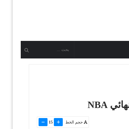
ي NBA
حجم الخط
15