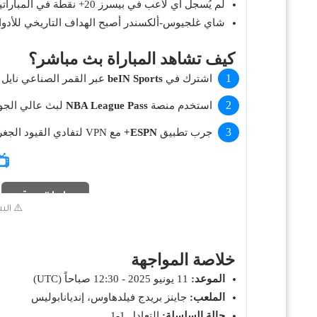
لم يُسجل أي لاعب في بيسرز 20+ نقطة في المباراتين الأوليين - حدث لم يتكرر منذ 2013 :cite[1].
شاي غلجيوس-ألكسندر أصبح الهداف التاريخي للأدوار الإقصائية 
كيف تشاهد المباراة بث مباشر؟
اشترك في
beIN Sports
عبر القمر الصناعي نايل
استخدم منصة
NBA League Pass
لبث عالي الجود
جرب تطبيق
ESPN+
مع VPN لتفادي القيود الجغرافية.
📺
مباريات ستور
⚠️ الب
خلاصة المواجهة
الموعد:
11 يونيو 2025 - 12:30 صباحاً (UTC)
الملعب:
جاينز بريدج فيلدهاوس، إنديانابوليس
حالة السلسلة:
التعادل 1-1