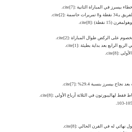
مة :cite[2].
 على الركض طوال المباراة :cite[2].
بيسرز بنسبة 29.4% :cite[7].