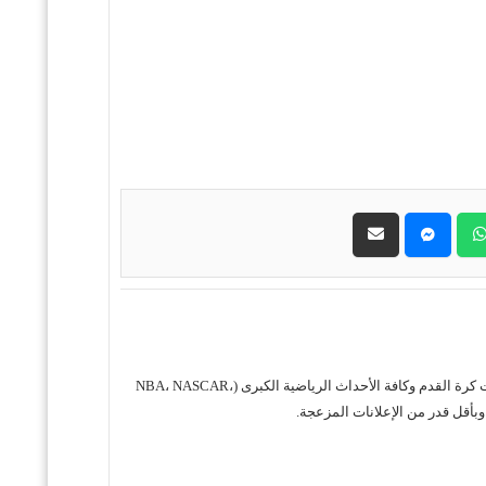
حول موقع "مباريات ستور بث مباشر" موقع مباريات ستور هو منصة رياضية متكاملة متخصصة في تقديم خدمة البث المباشر لمباريات كرة القدم وكافة الأحداث الرياضية الكبرى (NBA، NASCAR،