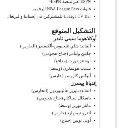
ESPN عبر منصة ESPN+
قنوات NBA League Pass الرقمية
LaLiga TV Bar للمشتركين في إسبانيا والبرتغال
التشكيل المتوقع
أوكلاهوما سيتي ثاندر
القائد: شاي غلجيوس-ألكسندر (الحارس)
جايلن وليامز (جناح هجومي)
لوجنتز دورت (مدافع)
تشيت هولمغرن (وسط)
أليكس كاروسو (حارس)
إنديانا بيسرز
القائد: تايريز هاليبورتون (الحارس)
باسكال سياكام (جناح هجومي)
مايلز تورنر (وسط)
أندرو نيمبهارد (حارس)
أوبي توبين (جناح)