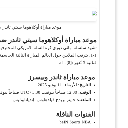
موعد مباراة أوكلاهوما سيتي ثاندر ضد إنديانا بيسر
موعد مباراة أوكلاهوما سيتي ثاندر ضد إنديانا بيسرز في نهائي A
1-1، يترقب الملايين حول العالم المباراة الثالثة ال
قتالية لا تُقهر :cite[8].
موعد مباراة ثاندر وبيسرز
التاريخ:
الأربعاء، 11 يونيو 2025
الوقت:
12:30 صباحاً بتوقيت UTC / 3:30 صباحاً بتوقيت مكة المكرمة
الملعب:
جاينز بريدج فيلدهاوس، إنديانابوليس
القنوات الناقلة
beIN Sports NBA