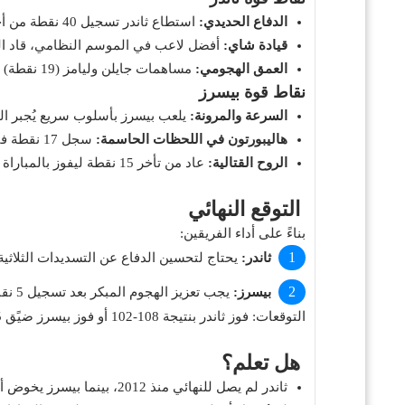
الدفاع الحديدي:
استطاع ثاندر تسجيل 40 نقطة من أخطاء بيسرز في المباراة الثانية :cite[7].
قيادة شاي:
أفضل لاعب في الموسم النظامي، قاد الفريق بـ34 نقطة و8 تمريرات حاس
العمق الهجومي:
مساهمات جايلن وليامز (19 نقطة) وهولمغرن (15 نقطة) :cite[8].
نقاط قوة بيسرز
السرعة والمرونة:
يلعب بيسرز بأسلوب سريع يُجبر الخصوم
هاليبورتون في اللحظات الحاسمة:
سجل 17 نقطة في الربع الرابع بعد بداية بطيئة :cite[1].
الروح القتالية:
عاد من تأخر 15 نقطة ليفوز بالمباراة الأولى :cite[8].
التوقع النهائي
بناءً على أداء الفريقين:
ثاندر:
يحتاج لتحسين الدفاع عن التسديدات الثلاثية بعد نجاح 
بيسرز:
يجب تعزيز الهجوم المبكر بعد تسجيل 5 نقاط فقط لهاليبورتون في الثلاثة أرباع الأولى :cite[8].
التوقعات: فوز ثاندر بنتيجة 108-102 أو فوز بيسرز ضيًق 105-103.
هل تعلم؟
ثاندر لم يصل للنهائي منذ 2012، بينما بيسرز يخوض أول نهائي له في القرن الحالي :cite[8].