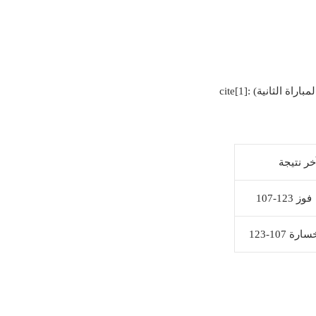
خر نتيجة
فوز 123-107
سارة 107-123