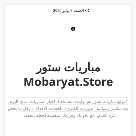
الجمعة 7 يوليو 2026
مباريات ستور
Mobaryat.Store
"موقع مباريات ستور هو بوابتك الشاملة لـ أخبار المباريات، نتائج اليوم،
بث مباشر ومواعيد الدوريات الكبرى، ملخصات الأهداف، وكل ما يخص
كرة القدم. تابع نجومك وفرقك المفضلة لحظة بلحظة."