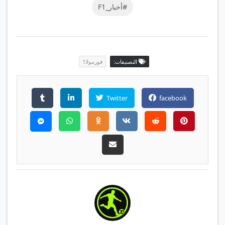
#أخبار_F1
التصنيفات:
فورمولا1
Twitter
facebook