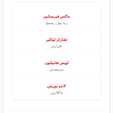
ماكس فيرستابين
ريد بول ريسينغ
تشارلز لوكلير
فيراري
لويس هاميلتون
مرسيدس
لاندو نوريس
ماكلارين