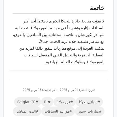
خاتمة
لا تفوّت متابعة جائزة بلجيكا الكبرى 2025، أحد أكثر
السباقات إثارة وتشويقاً في موسم الفورمولا 1. تعد حلبة
سبا فرانكورشان بمنافسة استثنائية بين السائقين والفرق،
مع مناظر طبيعية خلابة تزيد الحدث جمالاً.
يمكنك العودة إلى موقع
مباريات ستور
دائمًا لمزيد من
التغطية الحصرية والتحليل الفني المفصل لسباقات
الفورمولا 1 وبطولات العالم الرياضية.
تاريخ النشر: 24 يوليو 2025 | آخر تحديث: 25 يوليو 2025
#سباق_بلجيكا
#فورمولا1
#F1
#BelgianGP
#مباريات_ستور
#مواعيد_السباقات
#البث_المباشر