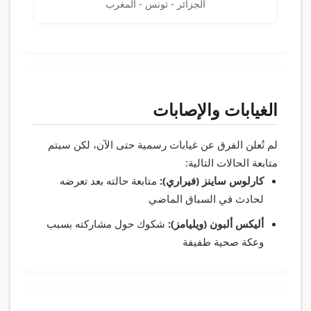
الجزائر - تونس - المغرب
الغيابات والإصابات
لم تُعلن الفرق عن غيابات رسمية حتى الآن، لكن سيتم
متابعة الحالات التالية:
كارلوس ساينز (فيراري):
متابعة حالته بعد تعرضه
لحادث في السباق الماضي
أليكس ألبون (ويليامز):
شكوك حول مشاركته بسبب
وعكة صحية طفيفة