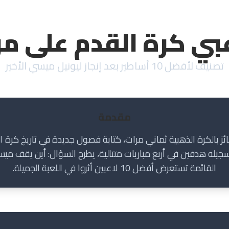
بي كرة القدم على مر
تصنيف لأفضل 10 أساطير بعد إنجاز ليونيل ميسي الأخير
مقدمة
ليونيل ميسي (Lionel Messi)، الفائز بالكرة الذهبية ثماني مرات، كتابة فصول جديدة في ت
ي الأمريكي لكرة القدم (MLS) بتسجيله هدفين في أربع مباريات متتالية، يطرح السؤال:
القائمة تستعرض أفضل 10 لاعبين أثروا في اللعبة الجميلة.