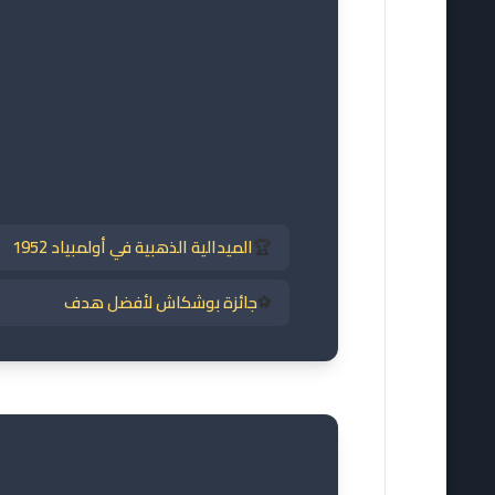
🏆
الميدالية الذهبية في أولمبياد 1952
⚽
جائزة بوشكاش لأفضل هدف