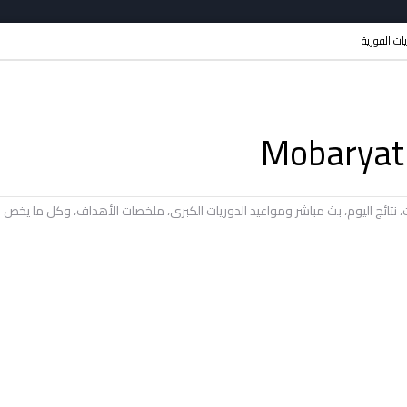
ريات الفورية
يات، نتائج اليوم، بث مباشر ومواعيد الدوريات الكبرى، ملخصات الأهداف، وكل ما ي