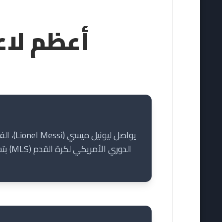
أعظم لاع
يواصل 
الدور