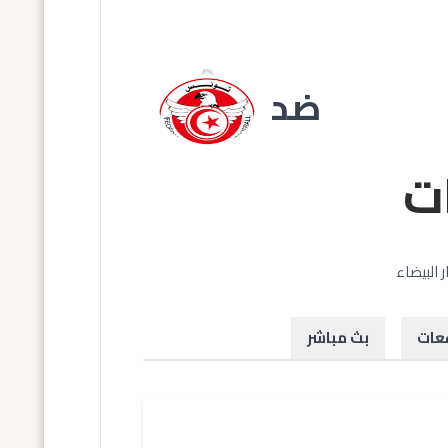
ضد
ت
قعات
بث مباشر