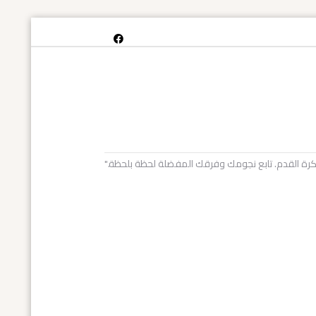
خص كرة القدم. تابع نجومك وفرقك المفضلة لحظة بلحظة."