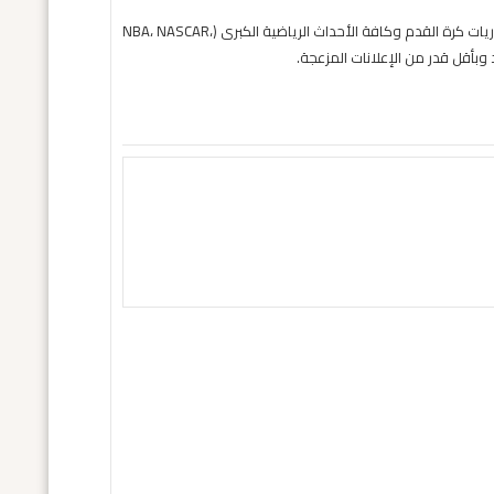
حول موقع "مباريات ستور بث مباشر" موقع مباريات ستور هو منصة رياضية متكاملة متخصصة في تقديم خدمة البث المباشر لمباريات كرة القدم وكافة الأحداث الرياضية الكبرى (NBA، NASCAR،