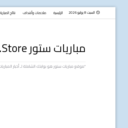
السبت 8 يوليو 2026
الرئيسية
ملخصات وأهداف
نتائج المباري
مباريات ستور Mobaryat.Store
"موقع مباريات ستور هو بوابتك الشاملة لـ أخبار المبار