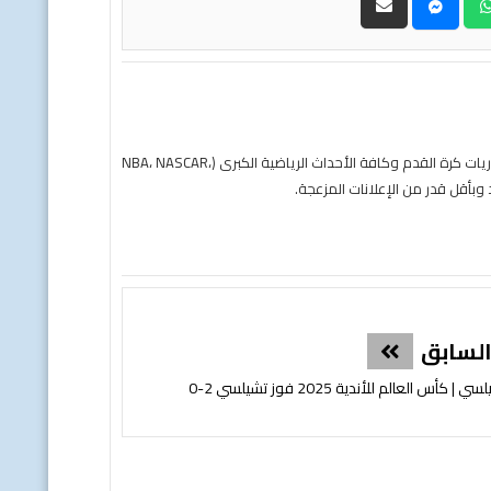
حول موقع "مباريات ستور بث مباشر" موقع مباريات ستور هو منصة رياضية متكاملة متخصصة في تقديم خدمة البث المباشر لمباريات كرة القدم وكافة الأحداث الرياضية الكبرى (NBA، NASCAR،
لسابق
لعالم للأندية 2025 فوز تشيلسي 2-0