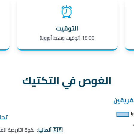
⏰
التوقيت
18:00 (توقيت وسط أوروبا)
الغوص في التكتيك
لفريقين
تحل
🇩🇪 ألمانيا:
القوة التاريخية الم