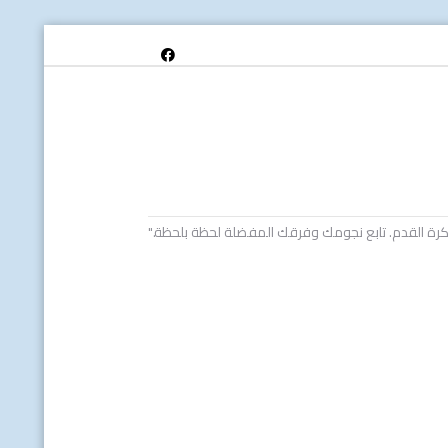
خص كرة القدم. تابع نجومك وفرقك المفضلة لحظة بلحظة."