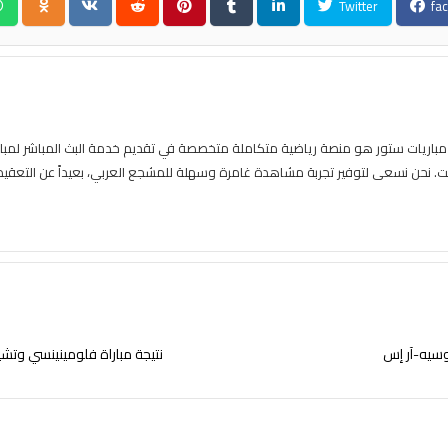
Twitter
fa
ا
وسيه-آر إس
نتيجة مباراة فلومينينسي وتشيلسي | كأس ا