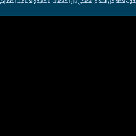
تفوت لحظة من الصدام التكتيكي بين الماكينات الألمانية والديناميت الدنمارك