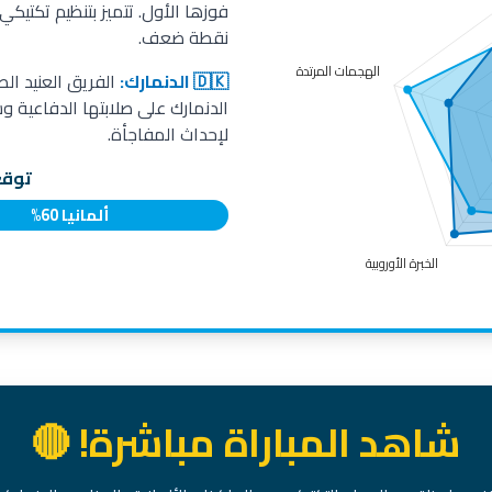
فوزها الأول. تتميز بتنظيم تكتيكي
نقطة ضعف.
🇩🇰 الدنمارك:
الفريق العنيد ال
الدنمارك على صلابتها الدفاعية 
لإحداث المفاجأة.
توقع
ألمانيا 60%
الدنمارك 40%
شاهد المباراة مباشرة! 🔴