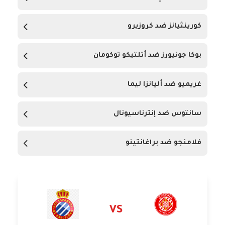
كورينثيانز ضد كروزيرو
بوكا جونيورز ضد أتلتيكو توكومان
غريميو ضد أليانزا ليما
سانتوس ضد إنترناسيونال
فلامنجو ضد براغانتينو
VS