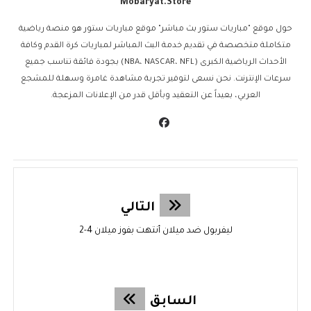
Mobaryat.store
حول موقع "مباريات ستور بث مباشر" موقع مباريات ستور هو منصة رياضية
متكاملة متخصصة في تقديم خدمة البث المباشر لمباريات كرة القدم وكافة
الأحداث الرياضية الكبرى (NBA، NASCAR، NFL) بجودة فائقة تناسب جميع
سرعات الإنترنت. نحن نسعى لتوفير تجربة مشاهدة غامرة وسهلة للمشجع
العربي، بعيداً عن التعقيد وبأقل قدر من الإعلانات المزعجة.
التالي
ليفربول ضد ميلان أنتهت بفوز ميلان 4-2
السابق