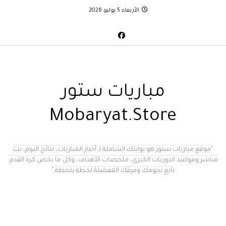
الأربعاء 5 يوليو 2026
مباريات ستور
Mobaryat.Store
"موقع مباريات ستور هو بوابتك الشاملة لـ أخبار المباريات، نتائج اليوم، بث
مباشر ومواعيد الدوريات الكبرى، ملخصات الأهداف، وكل ما يخص كرة القدم.
تابع نجومك وفرقك المفضلة لحظة بلحظة."