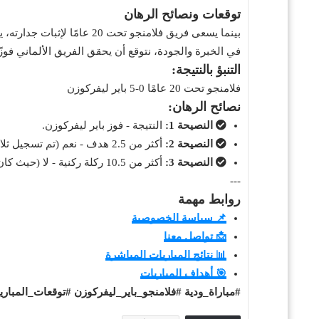
توقعات ونصائح الرهان
بينما يسعى فريق فلامنجو ت
في الخبرة والجودة، نتوقع أن يحقق الفريق الألماني فوزًا
التنبؤ بالنتيجة:
فلامنجو تحت 20 عامًا 0-5 باير ليفركوزن
نصائح الرهان:
النصيحة 1:
النتيجة - فوز باير ليفركوزن.
النصيحة 2:
أكثر من 2.5 هدف - نعم (تم تسجيل ثلاثة أهداف أو أكثر في خمس من آخر ست مباريات لفريق فلامنجو تحت 20 عامًا).
النصيحة 3:
أكثر من 10.5 ركلة ركنية - لا (حيث كان هناك أقل من 11 ركلة ركنية في ست من آخر سبع مباريات لفريق فلامنجو).
---
روابط مهمة
📌 سياسة الخصوصية
📩 تواصل معنا
📊 نتائج المباريات المباشرة
🎯 أهداف المباريات
#مباراة_ودية #فلامنجو_باير_ليفركوزن #توقعات_المبار