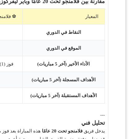
مقارنة بين فلامنجو تحت 20 عامًا وباير ليفركوزن
المعيار
⚽️ فلامنجو ت
النقاط في الدوري
الموقع في الدوري
الأداء الأخير (آخر 5 مباريات)
فوز (1)، تعادل (0)، خسارة (4) - (في الدوري البرازيلي للشباب)
الأهداف المسجلة (آخر 5 مباريات)
الأهداف المستقبلة (آخر 5 مباريات)
---
تحليل فني
يدخل فريق
فلامنجو تحت 20 عامًا
قد يعطي دفعة معنوية للفريق الشاب. من جهة أخرى، يم