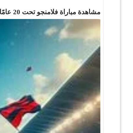
مشاهدة مباراة فلامنجو تحت 20 عامًا ضد باير ليفركوزن - مباراة ودية تحضيرية