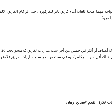
حت 20 عامًا لإثبات جدارته، يواجه مهمةً صعبةً للغاية أمام فريق باير ليفركوزن، حتى لو قام
 مريحًا.
يات #كرة_القدم #نصائح_رهان