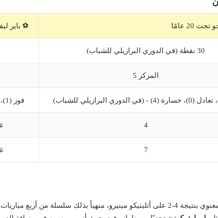
حت 20 عامًا
⚽️ باير لي
30 نقطة (في الدوري البرازيلي للشباب)
69
المركز 5
فوز (1)، تعادل (4)، خسارة (1) - (في نهاية موسم 2024-25)
4
غ
7
غ
ثل
باير ليفركوزن
تحديًا من طراز رفيع، حيث أنهى موسمه في وصافة الدوري 