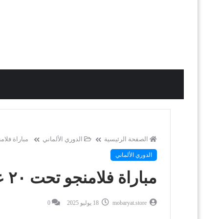
الصفحة الرئيسية
الدوري الألماني
مباراة فلامنجو تحت ٢٠ عامًا ضد
الدوري الألماني
مباراة فلامنجو تحت ٢٠ عامًا ضد باير ليفركوزن | بث مباشر
mobaryat.store
18 يوليو 2025
0