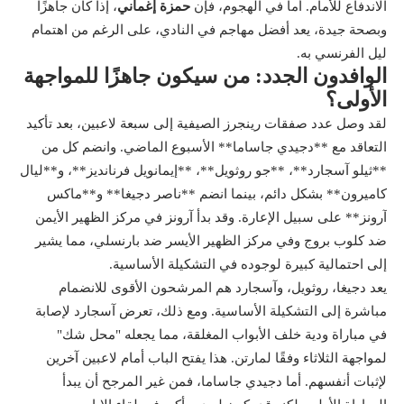
الاندفاع للأمام. أما في الهجوم، فإن
حمزة إغماني
، إذا كان جاهزًا
وبصحة جيدة، يعد أفضل مهاجم في النادي، على الرغم من اهتمام
ليل الفرنسي به.
الوافدون الجدد: من سيكون جاهزًا للمواجهة
الأولى؟
لقد وصل عدد صفقات رينجرز الصيفية إلى سبعة لاعبين، بعد تأكيد
التعاقد مع **دجيدي جاساما** الأسبوع الماضي. وانضم كل من
**ثيلو آسجارد**، **جو روثويل**، **إيمانويل فرنانديز**، و**ليال
كاميرون** بشكل دائم، بينما انضم **ناصر دجيغا** و**ماكس
آرونز** على سبيل الإعارة. وقد بدأ آرونز في مركز الظهير الأيمن
ضد كلوب بروج وفي مركز الظهير الأيسر ضد بارنسلي، مما يشير
إلى احتمالية كبيرة لوجوده في التشكيلة الأساسية.
يعد دجيغا، روثويل، وآسجارد هم المرشحون الأقوى للانضمام
مباشرة إلى التشكيلة الأساسية. ومع ذلك، تعرض آسجارد لإصابة
في مباراة ودية خلف الأبواب المغلقة، مما يجعله "محل شك"
لمواجهة الثلاثاء وفقًا لمارتن. هذا يفتح الباب أمام لاعبين آخرين
لإثبات أنفسهم. أما دجيدي جاساما، فمن غير المرجح أن يبدأ