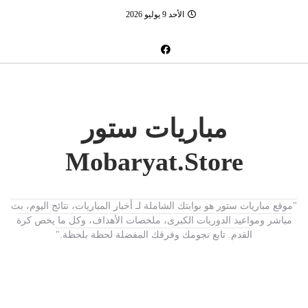
الأحد 9 يوليو 2026
مباريات ستور
Mobaryat.Store
"موقع مباريات ستور هو بوابتك الشاملة لـ أخبار المباريات، نتائج اليوم، بث
مباشر ومواعيد الدوريات الكبرى، ملخصات الأهداف، وكل ما يخص كرة
القدم. تابع نجومك وفرقك المفضلة لحظة بلحظة."