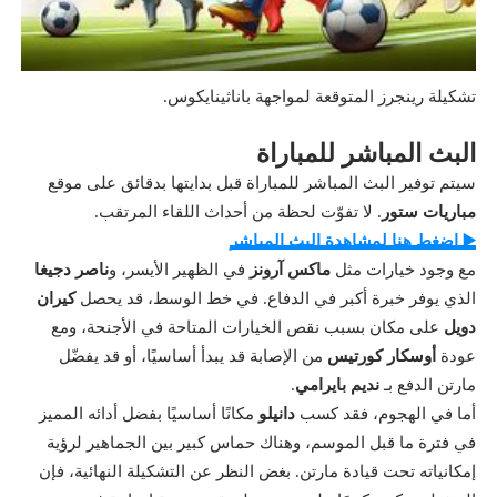
تشكيلة رينجرز المتوقعة لمواجهة باناثينايكوس.
البث المباشر للمباراة
سيتم توفير البث المباشر للمباراة قبل بدايتها بدقائق على موقع
مباريات ستور
. لا تفوّت لحظة من أحداث اللقاء المرتقب.
▶️ اضغط هنا لمشاهدة البث المباشر
مع وجود خيارات مثل
ماكس آرونز
في الظهير الأيسر، و
ناصر دجيغا
الذي يوفر خبرة أكبر في الدفاع. في خط الوسط، قد يحصل
كيران
دويل
على مكان بسبب نقص الخيارات المتاحة في الأجنحة، ومع
عودة
أوسكار كورتيس
من الإصابة قد يبدأ أساسيًا، أو قد يفضّل
مارتن الدفع بـ
نديم بايرامي
.
أما في الهجوم، فقد كسب
دانيلو
مكانًا أساسيًا بفضل أدائه المميز
في فترة ما قبل الموسم، وهناك حماس كبير بين الجماهير لرؤية
إمكانياته تحت قيادة مارتن. بغض النظر عن التشكيلة النهائية، فإن