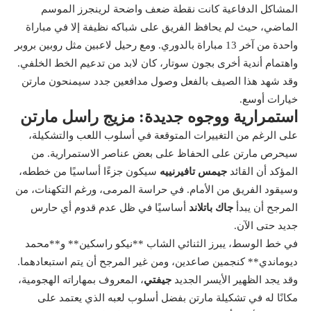
المشاكل الدفاعية كانت نقطة ضعف واضحة لرينجرز الموسم
الماضي، حيث لم يحافظ الفريق على شباكه نظيفة إلا في مباراة
واحدة من آخر 13 مباراة بالدوري. ومع رحيل لاعبين مثل روبين بروبر
واهتمام أندية أخرى بجون سوتار، كان لابد من تدعيم الخط الخلفي.
وقد شهد هذا الصيف بالفعل وصول مدافعين جدد سيمنحون مارتن
خيارات أوسع.
استمرارية ووجوه جديدة: مزيج راسل مارتن
على الرغم من التغييرات المتوقعة في أسلوب اللعب والتشكيلة،
سيحرص مارتن على الحفاظ على بعض عناصر الاستمرارية. من
المؤكد أن القائد
جيمس تافيرنييه
سيكون جزءًا أساسيًا من خططه،
وسيقود الفريق من الأمام. في حراسة المرمى، ورغم التكهنات، من
المرجح أن يبدأ
جاك باتلاند
أساسيًا في ظل عدم قدوم أي حارس
جديد حتى الآن.
في خط الوسط، يبرز الثنائي الشاب **نيكو راسكين** و**محمد
ديوماندي** كنجمين صاعدين، ومن غير المرجح أن يتم استبعادهما.
وقد يجد الظهير الأيسر الجديد
جيفتي
، المعروف بمهاراته الهجومية،
مكانًا له في تشكيلة مارتن بفضل أسلوب لعبه الذي يعتمد على