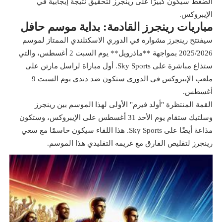
الضغط سيكون كبيرًا على رينجرز لتحقيق نتيجة إيجابية في
الإيبروكس.
مباريات رينجرز القادمة: بداية موسم حافل
سيفتتح رينجرز مشواره في الدوري الاسكتلندي الممتاز لموسم
2025/2026 بمواجهة **ماذرويل** يوم السبت 2 أغسطس، والتي
ستذاع مباشرة على Sky Sports. أول مباراة لراسل مارتن على
ملعب الإيبروكس في الدوري ستكون ضد دندي يوم السبت 9
أغسطس.
القمة المنتظرة "أولد فيرم" الأولى لهذا الموسم بين رينجرز
وسلتيك ستقام يوم الأحد 31 أغسطس على الإيبروكس، وستكون
مذاعة أيضًا على Sky Sports. هذا اللقاء سيكون حاسمًا مع سعي
رينجرز لتقليص الفارق مع غريمه التقليدي هذا الموسم.