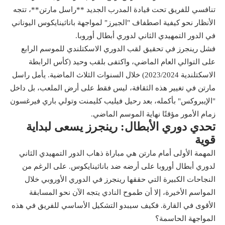
تنافسي للفريق تحت قيادة المدرب الجديد **راسل مارتن**، تتجه
الأنظار نحو كيفية اصطفاف "الجيرز" لمواجهة باناثينايكوس اليوناني
في الدور التمهيدي الثاني لدوري أبطال أوروبا.
فشل رينجرز في تحقيق لقب الدوري الاسكتلندي للموسم الرابع
على التوالي العام الماضي، واكتفى بلقب وحيد (كأس الرابطة
الاسكتلندية 2023/2024) خلال السنوات الثلاث الماضية. يأمل راسل
مارتن في تغيير هذه الثقافة، ليس فقط على أرض الملعب، بل داخل
"الإيبروكس" بأكمله، بعد رحيل فيليب كليمنت وتولي باري فيرغسون
زمام الأمور مؤقتًا نهاية الموسم الماضي.
تحدي دوري الأبطال: رينجرز يسعى لبداية
قوية
المهمة الأولى أمام مارتن هي مباراة ذهاب الدور التمهيدي الثاني
لدوري أبطال أوروبا على أرضه ضد باناثينايكوس. على الرغم من
النجاحات الكبيرة التي حققها رينجرز في الدوري الأوروبي خلال
المواسم الأخيرة، إلا أن طموح النادي يتجه الآن نحو المسابقة
الأقوى في القارة. فكيف سيبدو التشكيل الأساسي للفريق في هذه
المواجهة الحاسمة؟