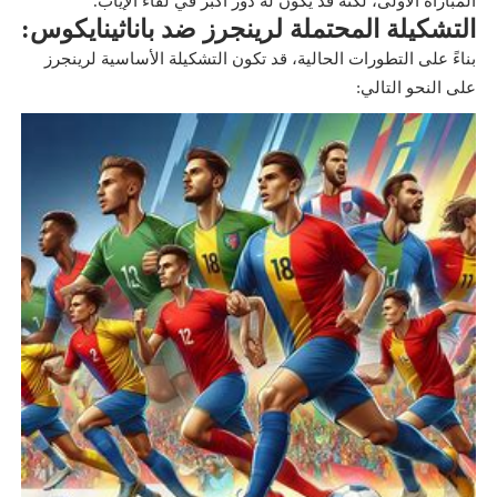
المباراة الأولى، لكنه قد يكون له دور أكبر في لقاء الإياب.
التشكيلة المحتملة لرينجرز ضد باناثينايكوس:
بناءً على التطورات الحالية، قد تكون التشكيلة الأساسية لرينجرز
على النحو التالي: