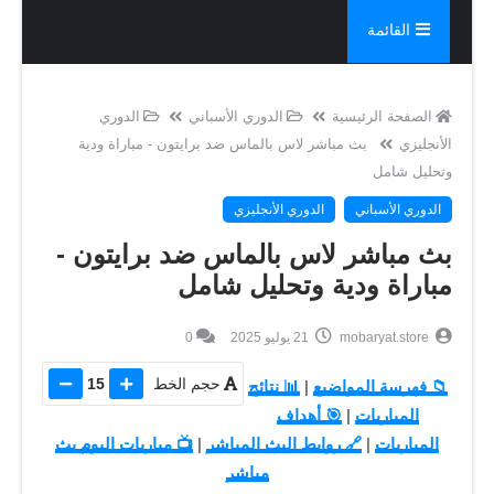
القائمة
الصفحة الرئيسية
الدوري الأسباني
الدوري
الأنجليزي
بث مباشر لاس بالماس ضد برايتون - مباراة ودية
وتحليل شامل
الدوري الأسباني
الدوري الأنجليزي
بث مباشر لاس بالماس ضد برايتون -
مباراة ودية وتحليل شامل
mobaryat.store
21 يوليو 2025
0
حجم الخط
15
📁 فهرسة المواضيع
|
📊 نتائج
المباريات
|
🎯 أهداف
المباريات
|
🔗 روابط البث المباشر
|
📺 مباريات اليوم بث
مباشر