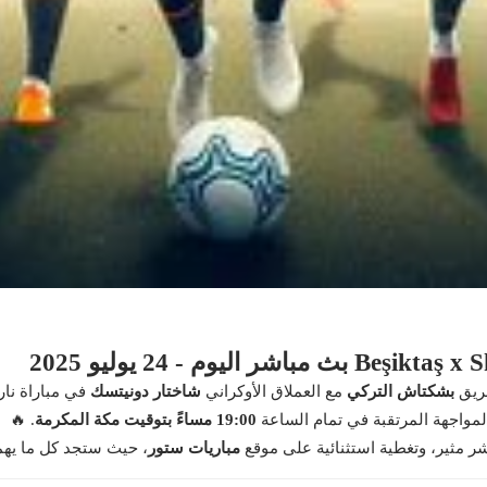
فريق
بشكتاش التركي
مع العملاق الأوكراني
شاختار دونيتسك
في مباراة نار
واجهة المرتقبة في تمام الساعة
19:00 مساءً بتوقيت مكة المكرمة
. 🔥
شر مثير، وتغطية استثنائية على موقع
مباريات ستور
، حيث ستجد كل ما يهم