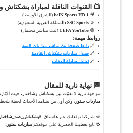
📺 القنوات الناقلة لمباراة بشكتاش و
🎥
beIN Sports HD 1
(الشرق الأوسط)
📡
SSC Sports
(المملكة العربية السعودية)
🔴
UEFA YouTube
(لبث مباشر محتمل)
روابط مهمة:
🔗
رابط صفحة بث مباشر مباريات اليوم
🔗
جدول مباريات بشكتاش القادمة
🔗
تحليل مباراة الذهاب
🏁 نهاية نارية للمقال
مواجهة نارية لا تفوّت بين بشكتاش وشاختار، حيث الإثار
مباريات ستور
، وكن أول من يشاهد الأحداث لحظة بلحظة
📣 شاركنا توقعاتك عبر هاشتاق:
#بشكتاش_ضد_شاختار
🔁 تابع تغطيتنا الحصرية على موقعكم
مباريات ستور
.