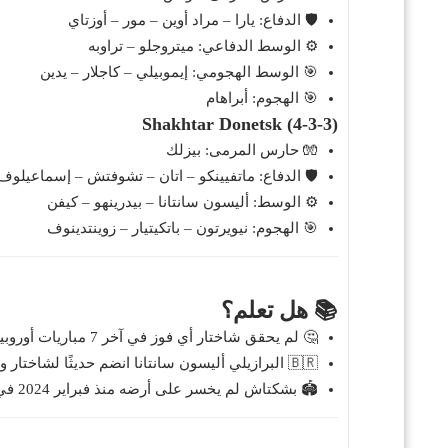
🛡️ الدفاع: يارا – مراد أوين – مور – أوزتاي
⚙️ الوسط الدفاعي: ميتروجلو – تراوبه
🎯 الوسط الهجومي: إيموبيلي – كاجلار – يدين
🎯 الهجوم: أبراهام
Shakhtar Donetsk (4-3-3)
🧤 حارس المرمى: بيزلك
🛡️ الدفاع: ماتفيينكو – اتان – تشوفتش – إسماعيلوف
⚙️ الوسط: أليسون سانتانا – بيدرينهو – كيفن
🎯 الهجوم: نيويرتون – باتكيتيار – زوينتدينوف
📚 هل تعلم؟
🤔 لم يحقق شاختار أي فوز في آخر 7 مباريات أوروبية خارج ملعبه.
🇧🇷 البرازيلي أليسون سانتانا انضم حديثًا لشاختار ويقدّم أداءً واعدًا.
🏟️ بشكتاش لم يخسر على أرضه منذ فبراير 2024 في جميع المسابقات.