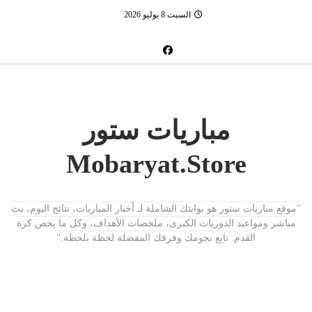
السبت 8 يوليو 2026
مباريات ستور
Mobaryat.Store
"موقع مباريات ستور هو بوابتك الشاملة لـ أخبار المباريات، نتائج اليوم، بث
مباشر ومواعيد الدوريات الكبرى، ملخصات الأهداف، وكل ما يخص كرة
القدم. تابع نجومك وفرقك المفضلة لحظة بلحظة."