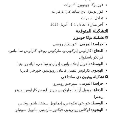
فوز بوكا جونيورز: 6 مرات
فوز يونيون دي سانتا في: 2 مرات
تعادل: 2 مرات
آخر مباراة: تعادل 1-1 - أبريل 2025
التشكيلة المتوقعة
⚽️ تشكيلة بوكا جونيورز
حراسة المرمى:
أغوستين روسي
الدفاع:
كارلوس إيزكويردو، ماركوس روخو، كارلوس سامباس،
فرانكو باسكوال
الوسط:
ناهويل إيغلاسياس، إدواردو سالفي، لياندرو بينيا
الهجوم:
كارلوس تيفيز، فابيان روبوليدو، خورخي كابريا
⚽️ تشكيلة يونيون دي سانتا في
حراسة المرمى:
سيرجيو روميرو
الدفاع:
ميغيل أراندا، ماركوس بيريز، لويس كارلوس، دييغو
ريفيرا
الوسط:
خورخي نيكولاس، إيمانويل سيلفا، بابلو روخاس
الهجوم:
لوكاس رودريغيز، فيكتور مارتينيز، مانويل سوتيلو