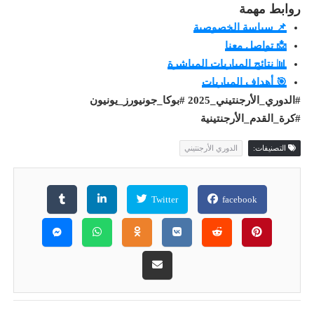
روابط مهمة
📌 سياسة الخصوصية
📩 تواصل معنا
📊 نتائج المباريات المباشرة
🎯 أهداف المباريات
#الدوري_الأرجنتيني_2025 #بوكا_جونيورز_يونيون
#كرة_القدم_الأرجنتينية
التصنيفات:
الدوري الأرجنتيني
Twitter
facebook