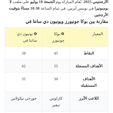
الأرجنتيني 2025
. تُقام المباراة يوم
الجمعة 18 يوليو
على ملعب
لا
بومبونيرا
في بوينس آيرس، في تمام الساعة
10:30 مساءً بتوقيت
الأرجنتين
.
مقارنة بين بوكا جونيورز ويونيون دي سانتا في
المعيار
⚽️ بوكا
⚽️ يونيون دي
جونيورز
سانتا في
النقاط
45
38
الأهداف المسجلة
55
42
الأهداف
30
35
المستقبلة
اللاعب الأبرز
كارلوس
خورخي نيكولاس
تيفيز