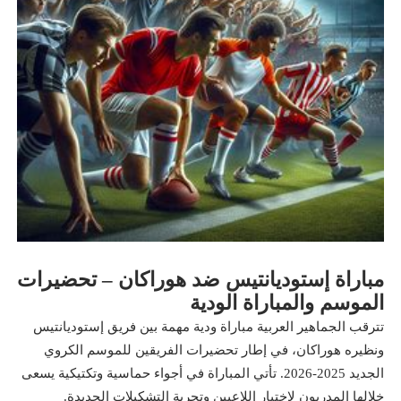
مباراة إستوديانتيس ضد هوراكان – تحضيرات
الموسم والمباراة الودية
تترقب الجماهير العربية مباراة ودية مهمة بين فريق إستوديانتيس
ونظيره هوراكان، في إطار تحضيرات الفريقين للموسم الكروي
الجديد 2025-2026. تأتي المباراة في أجواء حماسية وتكتيكية يسعى
خلالها المدربون لاختبار اللاعبين وتجربة التشكيلات الجديدة.