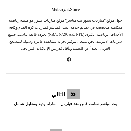
Mobaryat.store
حول موقع "مباريات ستور بث مباشر" موقع مباريات ستور هو منصة رياضية
متكاملة متخصصة في تقديم خدمة البث المباشر لمباريات كرة القدم وكافة
الأحداث الرياضية الكبرى (NBA، NASCAR، NFL) بجودة فائقة تناسب جميع
سرعات الإنترنت. نحن نسعى لتوفير تجربة مشاهدة غامرة وسهلة للمشجع
العربي، بعيداً عن التعقيد وبأقل قدر من الإعلانات المزعجة.
التالي
بث مباشر سانت غالن ضد فياريال - مباراة ودية وتحليل شامل