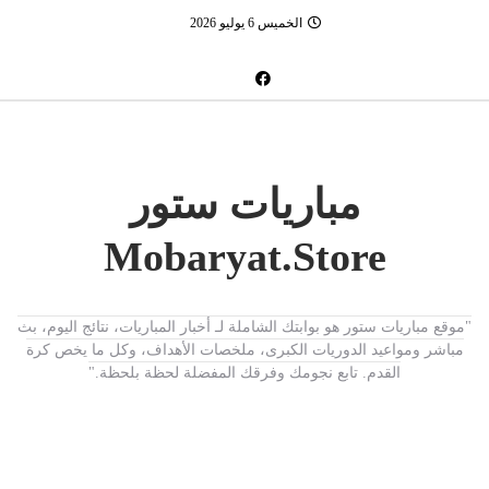
الخميس 6 يوليو 2026
مباريات ستور
Mobaryat.Store
"موقع مباريات ستور هو بوابتك الشاملة لـ أخبار المباريات، نتائج اليوم، بث
مباشر ومواعيد الدوريات الكبرى، ملخصات الأهداف، وكل ما يخص كرة
القدم. تابع نجومك وفرقك المفضلة لحظة بلحظة."