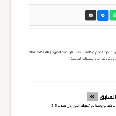
حول موقع "مباريات ستور بث مباشر" موقع مباريات ستور هو منصة رياضية متكاملة متخصصة في تقديم خدمة البث المباشر لمباريات كرة القدم وكافة الأحداث الرياضية الكبرى (NBA، NASCAR،
لسابق
د بوروسيا دورتموند | فوز ريال مدريد 3-2