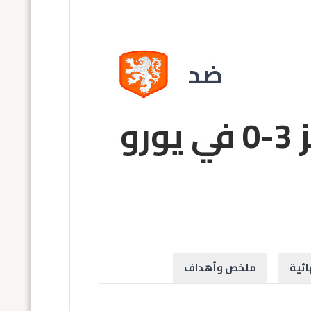
ضد
⚽️ ملخص وأهداف: هولندا تهزم ويلز 3-0 في يورو
ائية
ملخص وأهداف