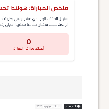
ملخص المباراة: هولندا تحس
الرابعة. سجلت فيفيان ميديما هدفها الدولي رقم 100، وأضافت فيكتوريا بيلوفا وإسمي بروجتس الهدفين الآخرين، مؤكدات تفوق الطواحين الهولند
0
أهداف ويلز في المباراة
التصنيفات:
بطولة أمم أوروبا 2024