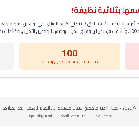
مها بثلاثية نظيفة!
استهل المنتخب الهولندي مشواره في بطولة أمم أوروبا للسيدات بفوز ساحق 3-0 على 
ية.
100
هدف فيفيان ميديما الدولي رقم 100
© 2025 - تحليل المباراة. جميع البيانات مستندة إلى التقرير الرسمي بعد المباراة.
#أمم_أوروبا_للسيدات #كرة_القدم_النسائية #هولندا #ويلز