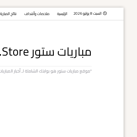
السبت 8 يوليو 2026
الرئيسية
ملخصات وأهداف
نتائج المباري
مباريات ستور Mobaryat.Store
"موقع مباريات ستور هو بوابتك الشاملة لـ أخبار المبار