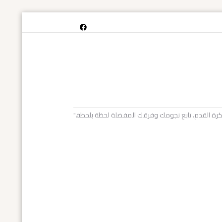
خص كرة القدم. تابع نجومك وفرقك المفضلة لحظة بلحظة."