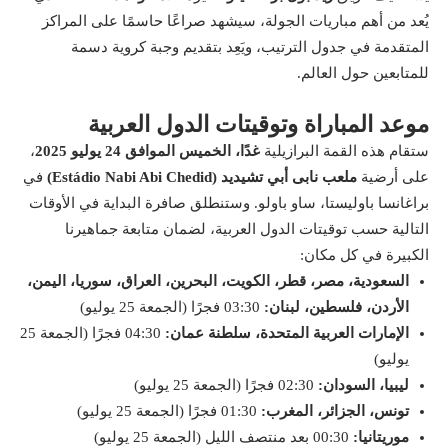
يُعد من أهم مباريات الجولة، سيشهد صراعًا حاسمًا على المراكز
المتقدمة في جدول الترتيب، ويَعِد بتقديم وجبة كروية دسمة
للمتابعين حول العالم.
موعد المباراة وتوقيتات الدول العربية
ستقام هذه القمة البرازيلية
غدًا، الخميس الموافق 24 يوليو 2025
،
على أرضية
ملعب نابى أبي تشيديد (Estádio Nabi Abi Chedid)
في
براغانسا باوليستا، ساو باولو. وستنطلق صافرة البداية في الأوقات
التالية حسب توقيتات الدول العربية، لضمان متابعة جماهيرنا
الكبيرة في كل مكان:
السعودية، مصر، قطر، الكويت، البحرين، العراق، سوريا، اليمن،
الأردن، فلسطين، لبنان:
03:30 فجرًا (الجمعة 25 يوليو)
الإمارات العربية المتحدة، سلطنة عمان:
04:30 فجرًا (الجمعة 25
يوليو)
ليبيا، السودان:
02:30 فجرًا (الجمعة 25 يوليو)
تونس، الجزائر، المغرب:
01:30 فجرًا (الجمعة 25 يوليو)
موريتانيا:
00:30 بعد منتصف الليل (الجمعة 25 يوليو)