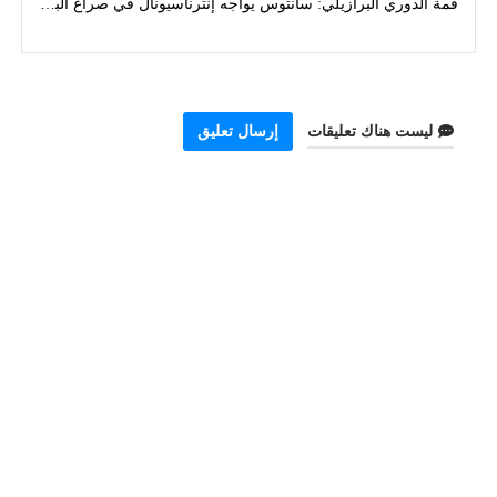
قمة الدوري البرازيلي: سانتوس يواجه إنترناسيونال في صراع البقاء والتقدم
ليست هناك تعليقات
إرسال تعليق