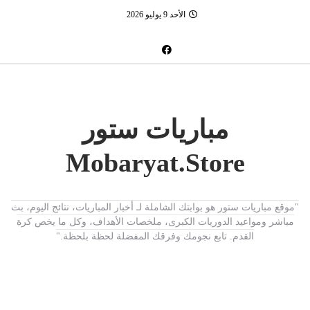
الأحد 9 يوليو 2026
مباريات ستور
Mobaryat.Store
"موقع مباريات ستور هو بوابتك الشاملة لـ أخبار المباريات، نتائج اليوم، بث
مباشر ومواعيد الدوريات الكبرى، ملخصات الأهداف، وكل ما يخص كرة
القدم. تابع نجومك وفرقك المفضلة لحظة بلحظة."