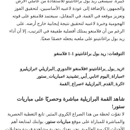
كبيرة. سيسعى ريد بول براغانتينو للاستفادة من عاملي الأرض
والجمهور، بالإضافة إلى عودة لاعبيه الأساسيين، لتحقيق الفوز
وتعزيز موقعه في القمة. في المقابل، سيعتمد فلامنغو على قوته
الهجومية وخبرة لاعبيه لتحقيق نتيجة إيجابية خارج أرضه. على
الرغم من أن فلامنغو يمتلك أفضلية طفيفة في الترتيب، إلا أن أداء
ريد بول براغانتينو على ملعبه يجعله خصمًا صعبًا.
التوقعات: ريد بول براغانتينو 1-1 فلامنغو
#ريد_بول_براغانتينو #فلامنغو #الدوري_البرازيلي #برازيليرو
#مباراة_اليوم #نابي_أبي_تشيديد #مباريات_ستور
#كرة_القدم_البرازيلية #صراع_القمة
شاهد القمة البرازيلية مباشرة وحصريًا على مباريات
ستور!
لا تفوّت لحظة من هذا الصراع الكروي المثير. تابع التغطية الحصرية
والمباشرة للمباراة على موقع
مباريات ستور
، بوابتك لمتابعة أهم
الأحداث الكروية العالمية. نحن نعدك بتجربة مشاهدة فريدة وتحليلات