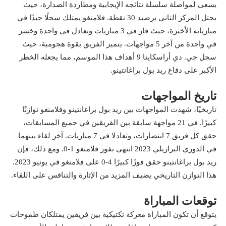
يسعى لمواصلة سلسلة نتائجه الإيجابية ومطاردة الصدارة، حيث
يحتل المركز الثاني برصيد 30 نقطة. فلامنغو يمتلك سجلًا جيدًا في
مبارياته الأخيرة، حيث فاز في 3 مباريات وتعادل في واحدة وخسر
في واحدة من آخر 5 مواجهات. يتميز الفريق بقوة هجومية، حيث
سجل جي. دي أراسكايتا 9 أهداف هذا الموسم، مما يجعله الخطر
الأكبر على دفاع ريد بول براغانتينو.
تاريخ المواجهات
تاريخيًا، شهدت المواجهات بين ريد بول براغانتينو وفلامنغو توازنًا
كبيرًا. في 21 مواجهة سابقة بين الفريقين في جميع المسابقات،
حقق كل فريق 7 انتصارات، وتعادلا في 7 مباريات. آخر لقاء بينهما
في الدوري البرازيلي 2023 انتهى بفوز فلامنغو 1-0. ومع ذلك، فإن
ريد بول براغانتينو حقق فوزًا كبيرًا 4-0 على فلامنغو في يونيو 2023.
هذا التوازن التاريخي يضيف المزيد من الإثارة والتنافس على اللقاء.
توقعات المباراة
يتوقع أن تكون المباراة معركة تكتيكية بين فريقين يمتلكان طموحات