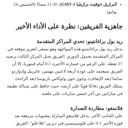
البرازيل (توقيت برازيليا GMT-3):
21:30 مساءً (الخميس 24
يوليو)
جاهزية الفريقين: نظرة على الأداء الأخير
ريد بول براغانتينو: تحدي المراكز المتقدمة
يدخل ريد بول براغانتينو هذه المواجهة وهو يسعى لتعزيز موقعه في
المراكز المتقدمة بجدول الدوري. الفريق يحتل المركز الثالث برصيد
27 نقطة. على الرغم من خسارته الأخيرة 1-0 أمام فيتوريا، إلا أن
الفريق سيعتمد على عودة أربعة لاعبين مهمين: غابرييل وإدواردو
ساشا (بعد الإيقاف)، وجون جون ولوكاس باربوسا (بعد الراحة).
يمتلك الفريق دفاعًا قويًا على أرضه، حيث حافظ على شباكه نظيفة
في مباراتين من آخر خمس مباريات على ملعبه.
فلامنغو: مطاردة الصدارة
على الجانب الآخر، يدخل فلامنغو المباراة بمعنويات مرتفعة بعد
فوزه الأخير 1-0 على فلومينينسي في ديربي "فلا-فلو". الفريق