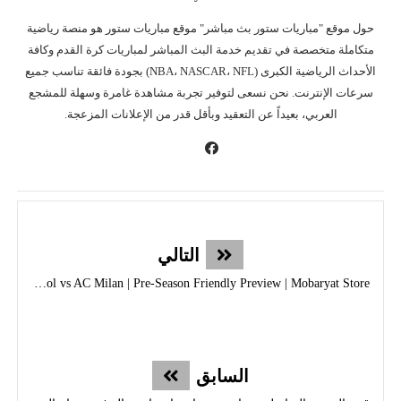
حول موقع "مباريات ستور بث مباشر" موقع مباريات ستور هو منصة رياضية
متكاملة متخصصة في تقديم خدمة البث المباشر لمباريات كرة القدم وكافة
الأحداث الرياضية الكبرى (NBA، NASCAR، NFL) بجودة فائقة تناسب جميع
سرعات الإنترنت. نحن نسعى لتوفير تجربة مشاهدة غامرة وسهلة للمشجع
العربي، بعيداً عن التعقيد وبأقل قدر من الإعلانات المزعجة.
التالي
Liverpool vs AC Milan | Pre-Season Friendly Preview | Mobaryat Store
السابق