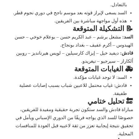
بالتعادل.
السد يسعى لإبراز قوته بعد موسم ناجح في دوري نجوم قطر.
هذه أول مواجهة مباشرة بين الفريقين.
📝 التشكيلة المتوقعة
السد:
مشعل برشم – عبد الكريم حسن – بوعلام خوخي – حسن
الهيدوس – أكرم عفيف – بغداد بونجاح.
قادش:
ديفيد خيل – إيزاك كارسيلين – لويس هيرنانديز – روبين
ألكاراز – سيرجيو – نيغريدو.
🚑 الغيابات المتوقعة
السد: لا توجد غيابات مؤكدة.
قادش: غياب محتمل للاعبين شباب بسبب إصابات عضلية
طفيفة.
🔚 تحليل ختامي
مباراة قادش والسد ستكون تجربة حقيقية ومفيدة للفريقين،
خصوصًا للسد الذي يواجه فريقًا من الدوري الإسباني ويأمل في
تحقيق نتيجة إيجابية تعزز من ثقة لاعبيه قبل العودة للمنافسات
المحلية.