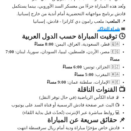
وتُعد هذه المباراة جزءًا من معسكر السد الأوروبي، بينما يستكمل
قادش برنامج مواجهاته التحضيرية أمام أندية من خارج إسبانيا.
📍
الملعب:
ملعب رامون دي كارانزا - قادش، إسبانيا
🎟️
شراء التذاكر
🕓 توقيت المباراة حسب الدول العربية
🇶🇦 قطر، السعودية، العراق، اليمن:
8:00 مساءً
🇪🇬 مصر، الأردن، فلسطين، ليبيا، السودان، سوريا، لبنان:
7:00
مساءً
🇩🇿 الجزائر، تونس:
6:00 مساءً
🇲🇦 المغرب:
5:00 مساءً
🇦🇪 الإمارات، سلطنة عمان:
9:00 مساءً
📺 القنوات الناقلة
📡 قناة الكأس الرياضية (في حال توفر النقل)
📺 البث عبر صفحة قادش الرسمية أو قناة السد على يوتيوب
💻 روابط مباشرة عبر الإنترنت (تُحدّث قبل بداية اللقاء)
📌 حقائق سريعة عن المباراة
قادش خاض مؤخرًا مباراة ودية أمام ريال سرقسطة انتهت