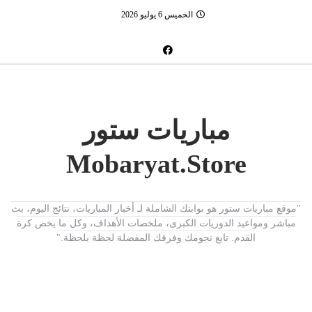
الخميس 6 يوليو 2026
مباريات ستور
Mobaryat.Store
"موقع مباريات ستور هو بوابتك الشاملة لـ أخبار المباريات، نتائج اليوم، بث
مباشر ومواعيد الدوريات الكبرى، ملخصات الأهداف، وكل ما يخص كرة
القدم. تابع نجومك وفرقك المفضلة لحظة بلحظة."