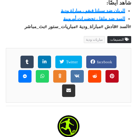
شاهد أيضًا:
الريان ضد سيلتا فيغو - مباراة ودية
السد ضد ملقا - تحضيرات أوروبية
#السد #قادش #مباراة_ودية #مباريات_ستور #بث_مباشر
التصنيفات:
مباريات ودية
Twitter
facebook