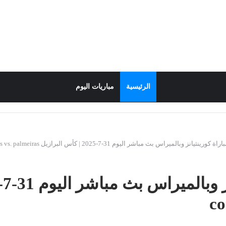
الرئيسية
مباريات اليوم
ثيانز وبالميراس بث مباشر اليوم 31-7-2025 | كأس البرازيل corinthians vs. palmeiras
co