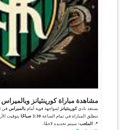
مشاهدة مباراة كورينثيانز وبالميراس بث مباشر اليوم 1
يستعد نادي
كورينثيانز
لمواجهة قوية أمام
بالميراس
في إطا
تنطلق المباراة في تمام الساعة
3:30 صباحًا
بتوقيت الأر
📍
الملعب:
سيتم تحديده لاحقًا.