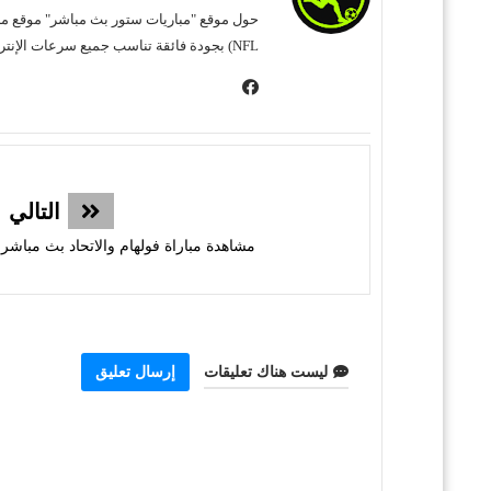
NFL) بجودة فائقة تناسب جميع سرعات الإنترنت. نحن نسعى لتوفير تجربة مشاهدة غامرة وسهلة للمشجع العربي، بعيداً عن التعقيد وبأقل قدر من الإعلانات المزعجة.
التالي
مشاهدة مباراة فولهام والاتحاد بث مباشر Fulham vs Al Ittihad
ليست هناك تعليقات
إرسال تعليق