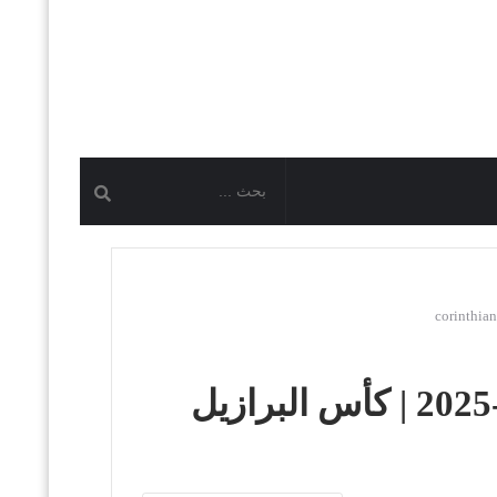
مشاهدة مباراة كورينثيانز وبالميراس بث مباشر اليوم 31-7-2025 | كأس البرازيل