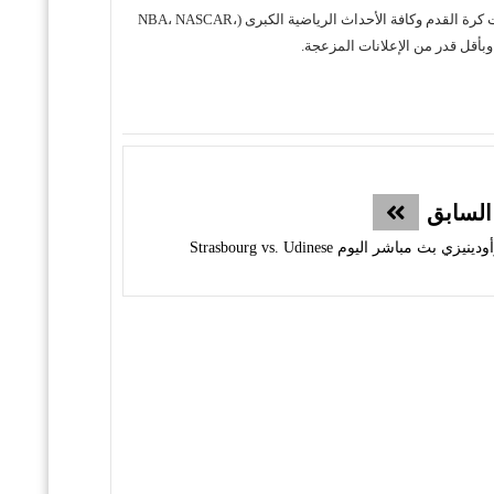
حول موقع "مباريات ستور بث مباشر" موقع مباريات ستور هو منصة رياضية متكاملة متخصصة في تقديم خدمة البث المباشر لمباريات كرة القدم وكافة الأحداث الرياضية الكبرى (NBA، NASCAR،
السابق
باشر اليوم Strasbourg vs. Udinese