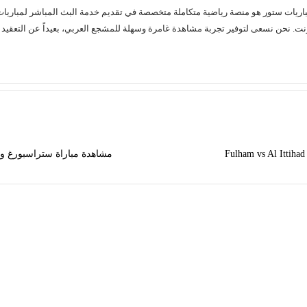
مشاهدة مباراة ستراسبورغ وأودينيزي بث م