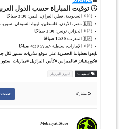
شراء تذاكر
🎟️
 توقيت المباراة حسب الدول العربية
3:30 صباحًا
🇸🇦 السعودية، قطر، العراق، اليمن:
🇪🇬 مصر، الأردن، فلسطين، ليبيا، السودان، سوريا، لبنان:
1:30 صباحًا
🇩🇿 الجزائر، تونس:
12:30 صباحًا
🇲🇦 المغرب:
4:30 صباحًا
🇦🇪 الإمارات، سلطنة عمان:
برازيل.
مباريات ستور
تابعوا تغطياتنا الحصرية على موقع
ز #بالميراس #كأس_البرازيل #مباريات_ستور #بث_مباشر
الدوري البرازيلي
التصنيفات:
مشاركة
cebook
Mobaryat.store