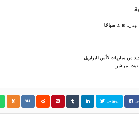

2:30 صباحًا
لكل جديد من مباريات كأس ال
#كورينثيان
Twitter
fa