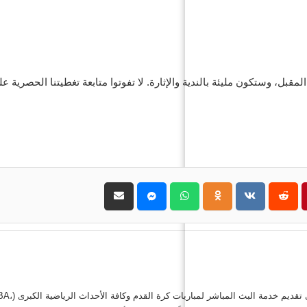
بل، وستكون مليئة بالندية والإثارة. لا تفوتوا متابعة تغطيتنا الحصرية ع
حول موقع "مباريات ستور بث مباشر" موقع مباريات ستور هو منصة رياضية متكاملة متخصصة في تقديم خدمة 