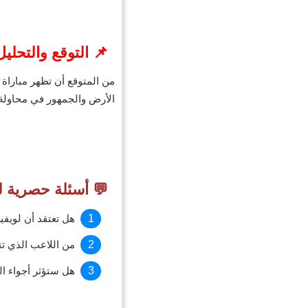
📌 التوقع والتحليل
من المتوقع أن تظهر مباراة
الأرض والجمهور في محاولة م
💬 أسئلة حصرية ل
هل تعتقد أن لويفي
من اللاعب الذي تت
هل ستؤثر أجواء الم