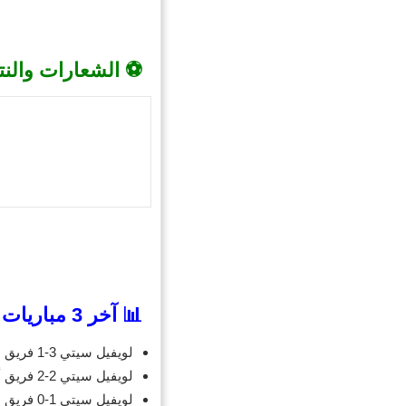
⚽ الشعارات والنت
📊 آخر 3 مباريات للويفيل سيتي
لويفيل سيتي 3-1 فريق ناشئ محلي
لويفيل سيتي 2-2 فريق أتلانتيك سيتي
لويفيل سيتي 1-0 فريق بورتلاند ثورنز