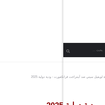
ة لويفيل سيتي ضد آينتراخت فرانكفورت - ودية دولية 2025