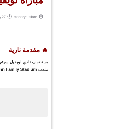
مباراة لويفي
mobaryat.store
27 يوليو 2025
🔥 مقدمة نارية
يستضيف نادي
لويفيل سيتي
ملعب
nn Family Stadium