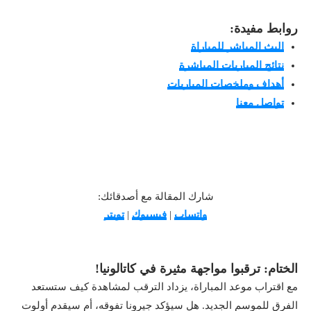
روابط مفيدة:
البث المباشر للمباراة
نتائج المباريات المباشرة
أهداف وملخصات المباريات
تواصل معنا
شارك المقالة مع أصدقائك:
واتساب
|
فيسبوك
|
تويتر
الختام: ترقبوا مواجهة مثيرة في كاتالونيا!
مع اقتراب موعد المباراة، يزداد الترقب لمشاهدة كيف ستستعد
الفرق للموسم الجديد. هل سيؤكد جيرونا تفوقه، أم سيقدم أولوت