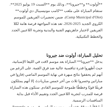
**أولوت** و**جيرونا**، وذلك يوم **السبت 19 يوليو 2025**.
ستقام المباراة على ملعب **كامب مونيسيبال دي أولوت**
(Camp Municipal d'Olot)، ضمن تحضيرات الفريقين للموسم
الكروي الجديد 2025-2026. تعد هذه المواجهة فرصة هامة لكلا
الفريقين لاختبار جاهزيتهم الفنية والبدنية وتجربة اللاعبين الجدد
والخطط التكتيكية.
تحليل المباراة: أولوت ضد جيرونا
يدخل **جيرونا** المباراة بعد موسم لافت في الليغا الإسبانية،
حيث أظهروا قدرة تنافسية عالية ضد فرق القمة. على الرغم من
أنهم لم يحققوا نتائج مبهرة في نهاية الموسم الماضي (فازوا في
مباراتين وخسروا ثلاث من آخر خمس مباريات)، إلا أنهم يمتلكون
فريقًا قويًا وخططًا طموحة للموسم القادم. ستكون هذه المباراة
فرصة للمدرب لتجربة اللاعبين الجدد وتقييم الأداء قبل بداية
المنافسات الرسمية.
أما **أولوت**، فقد أنهى موسمه الماضي في دوري Segunda