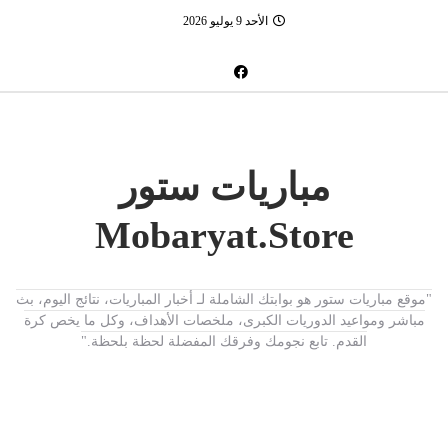
الأحد 9 يوليو 2026
مباريات ستور
Mobaryat.Store
"موقع مباريات ستور هو بوابتك الشاملة لـ أخبار المباريات، نتائج اليوم، بث
مباشر ومواعيد الدوريات الكبرى، ملخصات الأهداف، وكل ما يخص كرة
القدم. تابع نجومك وفرقك المفضلة لحظة بلحظة."