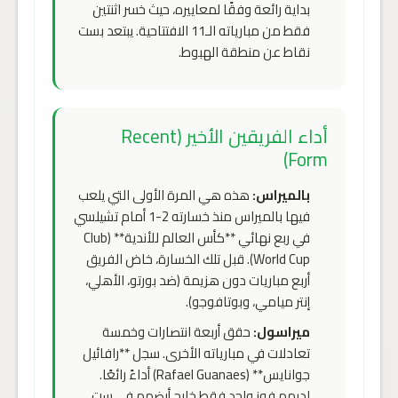
بداية رائعة وفقًا لمعاييره، حيث خسر اثنتين
فقط من مبارياته الـ11 الافتتاحية. يبتعد بست
نقاط عن منطقة الهبوط.
أداء الفريقين الأخير (Recent
Form)
بالميراس:
هذه هي المرة الأولى التي يلعب
فيها بالميراس منذ خسارته 2-1 أمام تشيلسي
في ربع نهائي **كأس العالم للأندية** (Club
World Cup). قبل تلك الخسارة، خاض الفريق
أربع مباريات دون هزيمة (ضد بورتو، الأهلي،
إنتر ميامي، وبوتافوجو).
ميراسول:
حقق أربعة انتصارات وخمسة
تعادلات في مبارياته الأخرى. سجل **رافائيل
جوانايس** (Rafael Guanaes) أداءً رائعًا.
لديهم فوز واحد فقط خارج أرضهم في ست