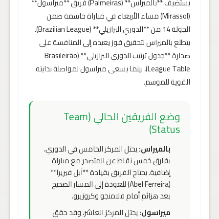
يستضيف **بالميراس** (Palmeiras) فريق **ميراسول**
(Mirassol) مساء الأربعاء في مباراة حاسمة ضمن
الجولة 14 من **الدوري البرازيلي** (Brazilian League).
يتطلع بالميراس لتحقيق فوز يعيده إلى المنافسة على
صدارة **جدول ترتيب الدوري البرازيلي** (Brasileirão
League Table)، بينما يسعى ميراسول لمواصلة بدايته
القوية للموسم.
وضع الفريقين الحالي (Team
Status)
بالميراس:
يحتل المركز الخامس في الدوري،
بفارق خمس نقاط عن المتصدر مع مباراة
إضافية. يحتاج الفريق بقيادة **آبل فيريرا**
(Abel Ferreira) للعودة إلى المسار الصحيح
بعد هزائم أمام فلامنجو وكروزيرو.
ميراسول:
يحتل المركز العاشر، وقد حقق