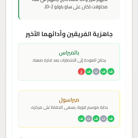
محاولات (كان على ساو باولو 2-0).
جاهزية الفريقين وأدائهما الأخير
بالميراس
يحتاج للعودة إلى الانتصارات بعد فترة صعبة.
ف
ف
ت
ف
خ
ميراسول
بداية موسم قوية، يسعى للحفاظ على مركزه.
ف
ت
ف
ت
ف