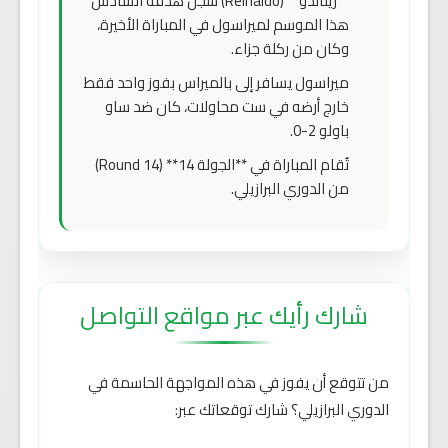
**رينالدو** (Reinaldo) سجل هدفه السادس
هذا الموسم لميراسول في المباراة الأخيرة،
وكان من ركلة جزاء.
ميراسول يسافر إلى بالميراس بفوز واحد فقط
خارج أرضه في ست محاولات، كان ضد ساو
باولو 2-0.
تُقام المباراة في **الجولة 14** (Round 14)
من الدوري البرازيلي.
شارك رأيك عبر مواقع التواصل
من تتوقع أن يفوز في هذه المواجهة الحاسمة في
الدوري البرازيلي؟ شارك توقعاتك عبر: