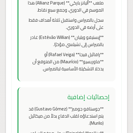
ملعب **أليانز باركي** (Allianz Parque) هذا
الموسم في الدوري، وجمع سبع نقاط.
سجل بالميراس واستقبل ثلاثة أهداف فقط
على أرضه في الدوري.
**إيستيفو ويليان** (Estêvão Willian) غادر
بالميراس إلى تشيلسي مؤخرًا.
**رافائيل فيجا** (Rafael Veiga) أو
**ماوريسيو** (Maurício) من المتوقع أن
يدخلا التشكيلة الأساسية لبالميراس.
إحصائيات إضافية
**جوستافو جوميز** (Gustavo Gómez) قد
يتم استدعاؤه لقلب الدفاع بدلاً من ميكائيل
(Murilo).