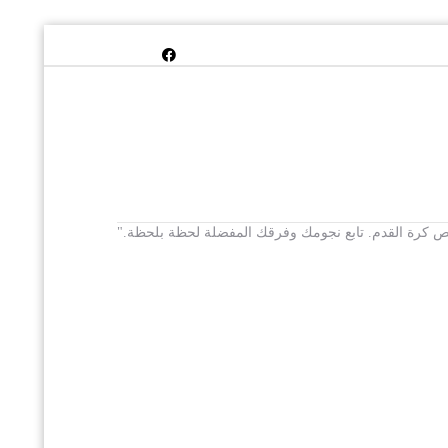
 يخص كرة القدم. تابع نجومك وفرقك المفضلة لحظة بلحظة."