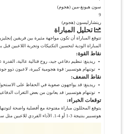
سون هيونغ-مين (هجوم)
9
ريتشارليسون (هجوم)
تحليل المباراة
تتوقع المباراة أن تكون مواجهة مثيرة بين فريقين إنجليزي
المباراة الودية لتحسين التكتيكات وتجربة اللاعبين قبل ب
نقاط القوة:
ريدينغ: تنظيم دفاعي جيد، روح قتالية عالية، القدر
توتنهام هوتسبير: قوة هجومية كبيرة، لاعبون ذوو جو
نقاط الضعف:
ريدينغ: قد يواجهون صعوبة في الحفاظ على الاستحواذ
توتنهام هوتسبير: قد يعانون من بعض الثغرات الدفاع
توقعات الخبراء:
يتوقع المحللون مباراة مفتوحة مع أفضلية واضحة لتوتنهام
هوتسبير بنتيجة 3-1 أو 4-1. الأداء الفردي للاعبين مثل سون هيونغ-مين وجيمس ماديسون من توتنهام قد يكون حاسماً.