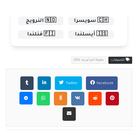
🇨🇭 سويسرا
🇳🇴 النرويج
🇮🇸 أيسلندا
🇫🇮 فنلندا
التصنيفات:
بطولة أمم أوروبا 2024
Twitter
facebook