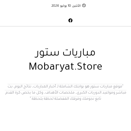
الأثنين 10 يوليو 2026
مباريات ستور
Mobaryat.Store
"موقع مباريات ستور هو بوابتك الشاملة لـ أخبار المباريات، نتائج اليوم، بث
مباشر ومواعيد الدوريات الكبرى، ملخصات الأهداف، وكل ما يخص كرة القدم.
تابع نجومك وفرقك المفضلة لحظة بلحظة."