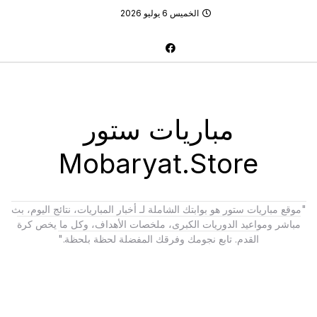
الخميس 6 يوليو 2026
مباريات ستور
Mobaryat.Store
"موقع مباريات ستور هو بوابتك الشاملة لـ أخبار المباريات، نتائج اليوم، بث
مباشر ومواعيد الدوريات الكبرى، ملخصات الأهداف، وكل ما يخص كرة
القدم. تابع نجومك وفرقك المفضلة لحظة بلحظة."