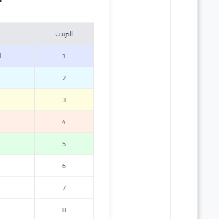
الترتيب
1
ا
2
3
4
5
6
7
8