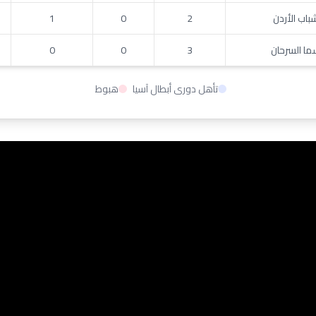
باب الأردن
2
0
1
ا السرحان
3
0
0
تأهل دوري أبطال آسيا
هبوط