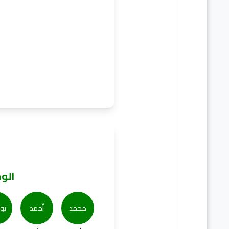
الو
محمد
أحمد
يو