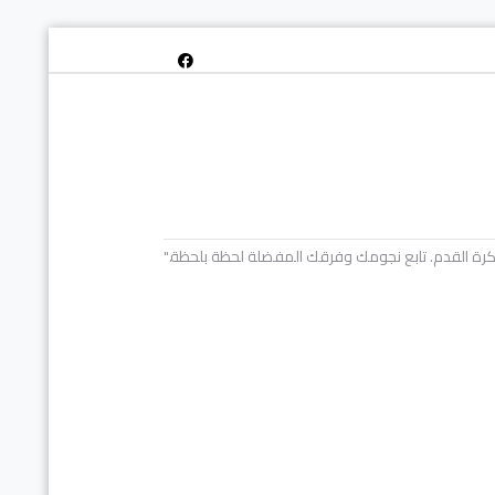
خص كرة القدم. تابع نجومك وفرقك المفضلة لحظة بلحظة."