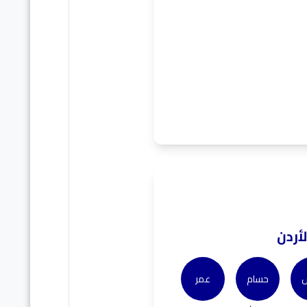
أردن
س
حسام
عمر