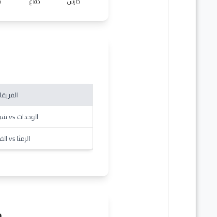
حارس
دفاع
د
الفريقا
الوحدات vs شباب الأردن
الرمثا vs الفيصلي
ج