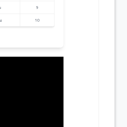
9
ش
10
سم