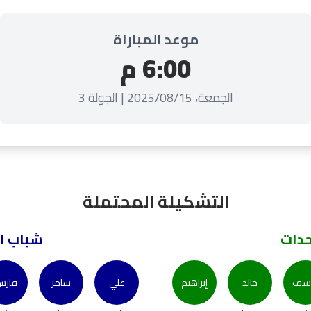
موعد المباراة
6:00 م
الجمعة، 2025/08/15 | الجولة 3
التشكيلة المحتملة
حدات
شباب ال
سف
خالد
إبراهيم
علي
سامر
فار