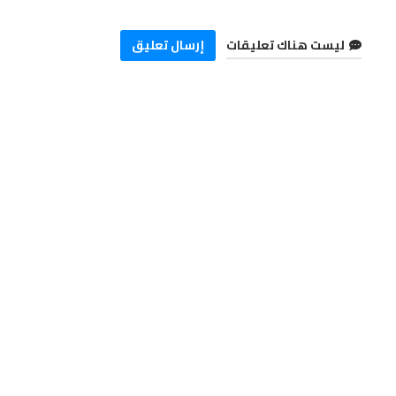
بالميراس 🆚 يونيفرسيتاريو
0 - 0
ريفر بليت 🆚 ليبرتاد
1 - 1
ليست هناك تعليقات
إرسال تعليق