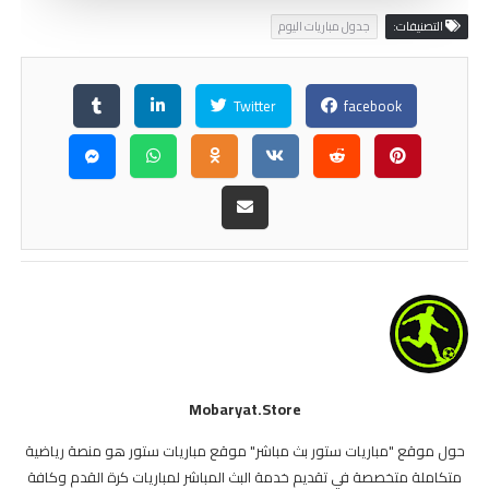
إيبار 🆚 غرناطة
8:30 م
التصنيفات:
جدول مباريات اليوم
كاستيلون 🆚 ريال بلد الوليد
10:30 م
ديبورتيفو ليغانيس 🆚 قادش
10:30 م
Twitter
facebook
الدوري الإماراتي
بني ياس 🆚 كلباء
5:00 م
الشارقة 🆚 الجزيرة
7:30 م
الدوري القطري نجوم قطر
الغرافة 🆚 العربي
6:30 م
الشمال 🆚 الريان
8:30 م
Mobaryat.store
الدوري الأردني للمحترفين
حول موقع "مباريات ستور بث مباشر" موقع مباريات ستور هو منصة رياضية
سما السرحان 🆚 السلط
7:30 م
متكاملة متخصصة في تقديم خدمة البث المباشر لمباريات كرة القدم وكافة