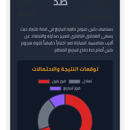
ضد
لايبزيغ
بايرن ميونخ
يستضيف بايرن ميونخ نظيره لايبزيغ في قمة مثيرة، حيث
يسعى العملاق البافاري لتعزيز صدارته والابتعاد عن
أقرب منافسيه. المباراة تعد اختباراً حقيقياً لقوة هجوم
بايرن أمام خط دفاع لايبزيغ المنظم.
توقعات النتيجة والاحتمالات