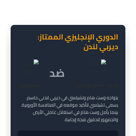
أبرز المباريات والتحليلات
الدوري الإنجليزي الممتاز:
ديربي لندن
ضد
وست هام يونايتد
تشيلسي
يتواجه وست هام وتشيلسي في ديربي لندني حاسم.
يسعى تشيلسي لتأكيد موقعه في المنافسة الأوروبية،
بينما يأمل وست هام في استغلال عاملي الأرض
والجمهور لتحقيق نتيجة إيجابية.