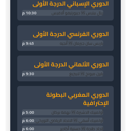
الدوري الإسباني الدرجة الأولى
ريال بيتيس 🆚 ديبورتيفو ألافيس
10:30 م
الدوري الفرنسي الدرجة الأولى
باريس سان جيرمان 🆚 أنجيه
9:45 م
الدوري الألماني الدرجة الأولى
بايرن ميونخ 🆚 لايبزيغ
9:30 م
الدوري المغربي البطولة
الإحترافية
أولمبيك الدشيرة 🆚 نهضة بركان
5:00 م
أولمبيك أسفي 🆚 الاتحاد الرياضي التوركي
6:00 م
إتحاد طنجة 🆚 حسنية أكادير
6:00 م