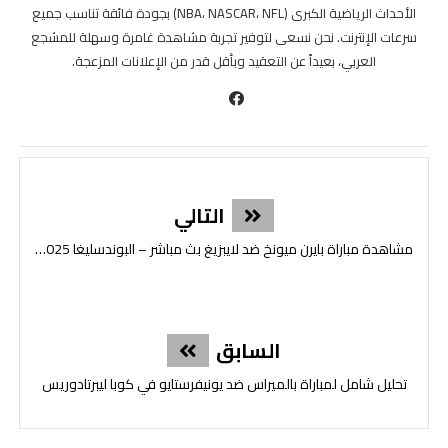
الأحداث الرياضية الكبرى (NBA، NASCAR، NFL) بجودة فائقة تناسب جميع
سرعات الإنترنت. نحن نسعى لتوفير تجربة مشاهدة غامرة وسهلة للمشجع
كأس السوبر العراقي
العربي، بعيداً عن التعقيد وبأقل قدر من الإعلانات المزعجة.
الطلبة 🆚 الزوراء
8:00 م
القوة الجوية 🆚 زاخو
8:00 م
الدوري التركي الممتاز
التالي
فاتح كاراجومروك 🆚 جوزتيبي
9:30 م
مشاهدة مباراة بايرن ميونخ ضد لايبزيغ بث مباشر – البوندسليغا 2025 | النتيجة النهائية 6-0
الدوري الروسي الممتاز
أورينبورغ 🆚 أخمات غروزني
6:00 م
السابق
تحليل شامل لمباراة بالميراس ضد يونيفرستايو في كوبا ليبرتادوريس
كوبا ليبرتادوريس
إل دي يو كيتو 🆚 بوتافوغو
2 - 0