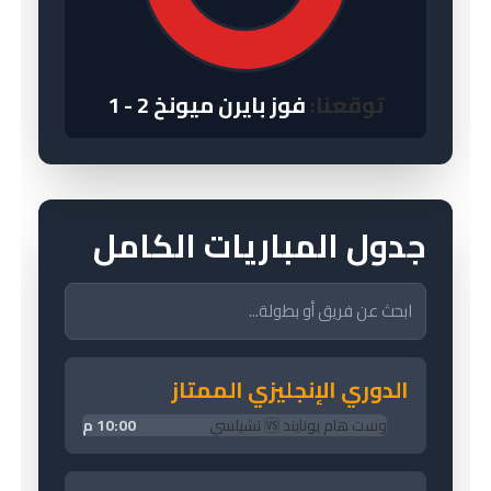
توقعنا:
فوز بايرن ميونخ 2 - 1
جدول المباريات الكامل
الدوري الإنجليزي الممتاز
وست هام يونايتد 🆚 تشيلسي
10:00 م