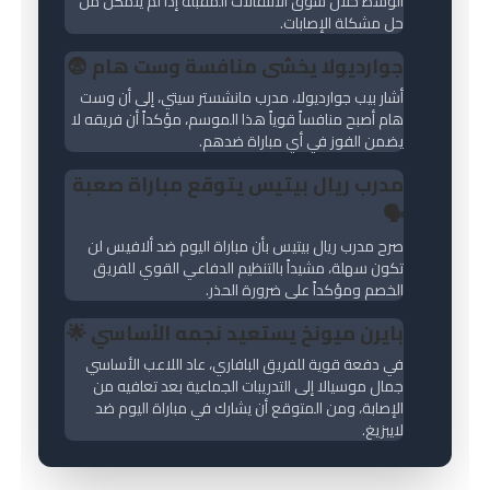
الوسط خلال سوق الانتقالات المقبلة إذا لم يتمكن من
النادي الإفريقي 🆚 الترجي الجرجيسي
6:30 م
حل مشكلة الإصابات.
الشبيبة الرياضية بالعمران 🆚 النادي البنزرتي
6:30 م
جوارديولا يخشى منافسة وست هام 😨
الاتحاد المنستيري 🆚 الأولمبي الباجي
6:30 م
أشار بيب جوارديولا، مدرب مانشستر سيتي، إلى أن وست
النجم الرياضي بالمتلوي 🆚 النادي
6:30
هام أصبح منافساً قوياً هذا الموسم، مؤكداً أن فريقه لا
الصفاقسي
م
يضمن الفوز في أي مباراة ضدهم.
مدرب ريال بيتيس يتوقع مباراة صعبة
بطولة أمم أفريقيا للمحليين
🗣️
كينيا 🆚 مدغشقر
5:00 م
صرح مدرب ريال بيتيس بأن مباراة اليوم ضد ألافيس لن
تكون سهلة، مشيداً بالتنظيم الدفاعي القوي للفريق
تنزانيا 🆚 المغرب
8:00 م
الخصم ومؤكداً على ضرورة الحذر.
بايرن ميونخ يستعيد نجمه الأساسي 🌟
تشامبيونشيب البطولة الإنجليزية
في دفعة قوية للفريق البافاري، عاد اللاعب الأساسي
جمال موسيالا إلى التدريبات الجماعية بعد تعافيه من
ديربي كاونتي 🆚 بريستول سيتي
10:00 م
الإصابة، ومن المتوقع أن يشارك في مباراة اليوم ضد
لايبزيغ.
الدوري الإسباني الدرجة الثانية