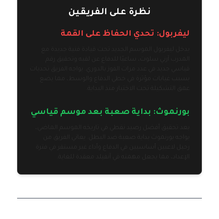
نظرة على الفريقين
ليفربول: تحدي الحفاظ على القمة
يدخل ليفربول الموسم الجديد تحت قيادة فنية جديدة مع
المدرب آرني سلوت، ساعيًا للدفاع عن لقبه وتحقيق رقم
قياسي جديد في عدد مرات الفوز بالدوري. يواجه الفريق تحديات
بسبب غيابات مؤثرة في خطي الدفاع والوسط، مما يضع
عمق التشكيلة تحت الاختبار منذ البداية.
بورنموث: بداية صعبة بعد موسم قياسي
بعد تحقيق أفضل رصيد نقطي في تاريخه الموسم الماضي،
يواجه بورنموث بداية صعبة ضد البطل. يعاني الفريق من
رحيل لاعبين أساسيين في الدفاع وأداء غير مستقر في فترة
الإعداد، مما يجعل مهمته في آنفيلد معقدة للغاية.