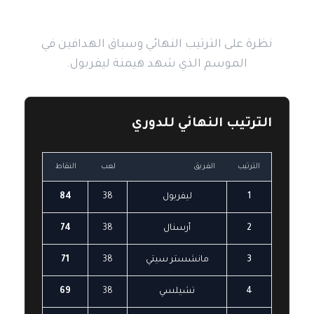
حصاد موسم 2024-2025
نظرة على الترتيب النهائي وسباق الهدافين في
الموسم الذي شهد هيمنة ليفربول.
الترتيب النهائي للدوري
الترتيب
الفريق
لعب
النقاط
1
ليفربول
38
84
2
أرسنال
38
74
3
مانشستر سيتي
38
71
4
تشيلسي
38
69