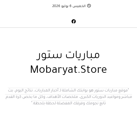
الخميس 6 يوليو 2026
مباريات ستور
Mobaryat.Store
"موقع مباريات ستور هو بوابتك الشاملة لـ أخبار المباريات، نتائج اليوم، بث
مباشر ومواعيد الدوريات الكبرى، ملخصات الأهداف، وكل ما يخص كرة القدم.
تابع نجومك وفرقك المفضلة لحظة بلحظة."