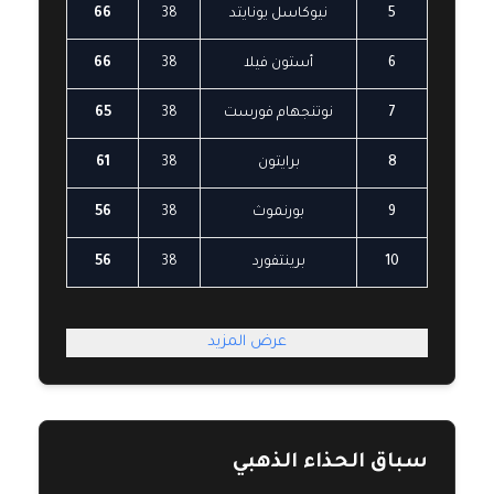
5
نيوكاسل يونايتد
38
66
6
أستون فيلا
38
66
7
نوتنجهام فورست
38
65
8
برايتون
38
61
9
بورنموث
38
56
10
برينتفورد
38
56
عرض المزيد
سباق الحذاء الذهبي