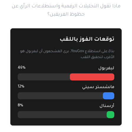
ماذا تقول التحليلات الرقمية واستطلاعات الرأي عن
حظوظ الفريقين؟
توقعات الفوز باللقب
بناءً على استطلاع YouGov، يرى المشجعون أن ليفربول هو
الأقرب لتحقيق اللقب.
46%
ليفربول
12%
مانشستر سيتي
8%
أرسنال