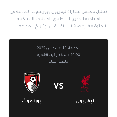
الافتتاحية
تحليل مفصل لمباراة ليفربول وبورنموث القادمة في
افتتاحية الدوري الإنجليزي. اكتشف التشكيلة
المتوقعة، إحصائيات الفريقين، وتاريخ المواجهات.
الجمعة، 15 أغسطس 2025
10:00 مساءً بتوقيت القاهرة
ملعب آنفيلد
VS
ليفربول
بورنموث