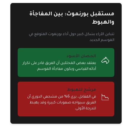
مستقبل بورنموث: بين المفاجأة
والهبوط
تتباين الآراء بشكل كبير حول أداء بورنموث المتوقع في
الموسم الجديد.
الحصان الأسود
🐴
يعتقد بعض المحللين أن الفريق قادر على تكرار
أدائه القياسي ويكون مفاجأة الموسم.
مرشح للهبوط
📉
في المقابل، يرى 6% من مشجعي الدوري أن
الفريق سيواجه صعوبات كبيرة وقد يهبط
للدرجة الأولى.