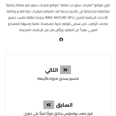
حول موقع "مباريات ستور بث مباشر" موقع مباريات ستور هو منصة رياضية
متكاملة متخصصة في تقديم خدمة البث المباشر لمباريات كرة القدم وكافة
الأحداث الرياضية الكبرى (NBA، NASCAR، NFL) بجودة فائقة تناسب جميع
سرعات الإنترنت. نحن نسعى لتوفير تجربة مشاهدة غامرة وسهلة للمشجع
العربي، بعيداً عن التعقيد وبأقل قدر من الإعلانات المزعجة.
التالي
لاتسيو يسحق فيرونا بالأربعة!
السابق
فوز صعب يوفنتوس يحقق فوزًا ثمينًا على جنوى