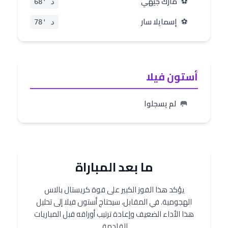
⚽
مارك جيهي
د '68
⚽
إسمايلا سار
د '78
أستون فيلا
🥅
لم يسجلوا
ما بعد المباراة
يؤكد هذا الفوز الكبير على قوة كريستال بالاس
الهجومية. في المقابل، سيحتاج أستون فيلا إلى تحليل
هذا الأداء الضعيف وإعادة ترتيب أوراقه قبل المباريات
القادمة.