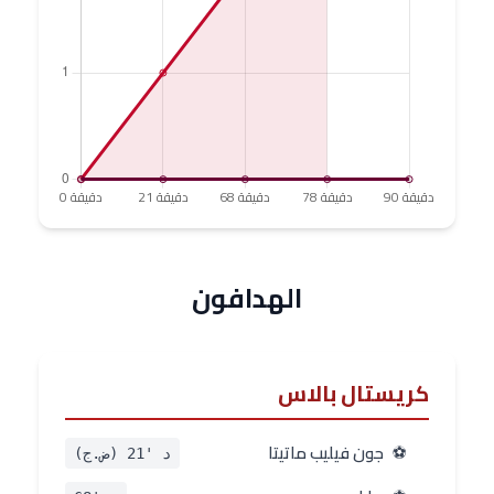
الهدافون
كريستال بالاس
⚽
جون فيليب ماتيتا
د '21 (ض.ج)