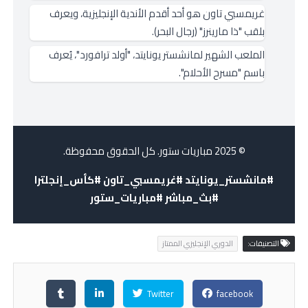
غريمسبي تاون هو أحد أقدم الأندية الإنجليزية، ويعرف
بلقب "ذا مارينرز" (رجال البحر).
الملعب الشهير لمانشستر يونايتد، "أولد ترافورد"، يُعرف
باسم "مسرح الأحلام".
© 2025 مباريات ستور. كل الحقوق محفوظة.
#مانشستر_يونايتد #غريمسبي_تاون #كأس_إنجلترا
#بث_مباشر #مباريات_ستور
التصنيفات:
الدوري الإنجليزي الممتاز
Twitter
facebook