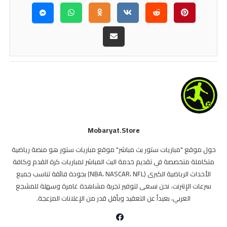
Mobaryat.store
حول موقع "مباريات ستور بث مباشر" موقع مباريات ستور هو منصة رياضية
متكاملة متخصصة في تقديم خدمة البث المباشر لمباريات كرة القدم وكافة
الأحداث الرياضية الكبرى (NBA، NASCAR، NFL) بجودة فائقة تناسب جميع
سرعات الإنترنت. نحن نسعى لتوفير تجربة مشاهدة غامرة وسهلة للمشجع
العربي، بعيداً عن التعقيد وبأقل قدر من الإعلانات المزعجة.