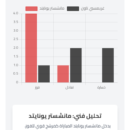
تحليل فني: مانشستر يونايتد
يدخل مانشستر يونايتد المباراة كمرشح قوي للفوز،