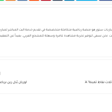
ا
ث نقاط ثمينة! ⚔️
لوريان يُذل رين بربا