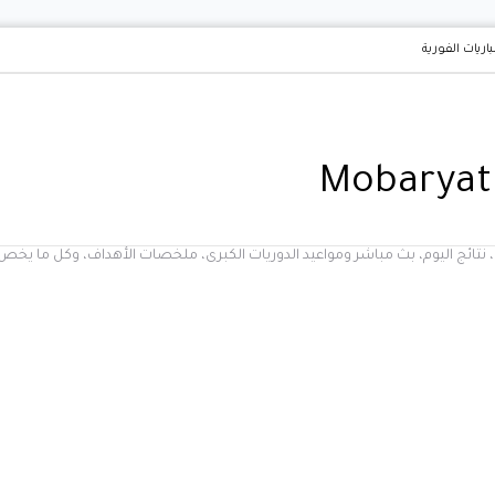
باريات الفورية
يات، نتائج اليوم، بث مباشر ومواعيد الدوريات الكبرى، ملخصات الأهداف، وكل ما ي