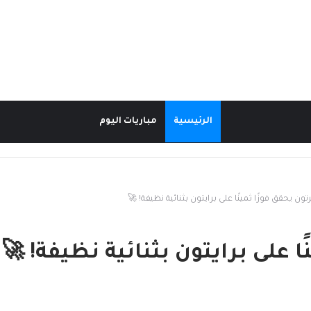
الرئيسية
مباريات اليوم
رتون يحقق فوزًا ثمينًا على برايتون بثنائية نظيفة! 🚀
ًا على برايتون بثنائية نظيفة! 🚀