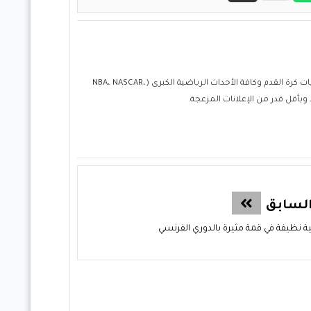
حول موقع "مباريات ستور بث مباشر" موقع مباريات ستور هو منصة رياضية متكاملة متخصصة في تقديم خدمة البث المباشر لمباريات كرة القدم وكافة الأحداث الرياضية الكبرى (NBA، NASCAR،
لسابق
عية نظيفة في قمة مثيرة بالدوري الفرنسي