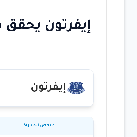
إيفرتون يحقق فو
إيفرتون
ملخص المباراة