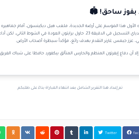
 بفوز ساحق! 🏟️
ه الأول هذا الموسم على أرضه الجديدة، ملعب هيل ديكينسون، أمام جماهيره ال
خطأ دفاعياً من برايتون ليفتتح المهاجم إليمان ندياي التسجيل في الدقيقة 23. حاول برا
 عزز جيمس غارنر التقدم بهدف رائع، مؤكداً سيطرة أصحاب الأرض.
لا أن دفاع إيفرتون المنظم والحارس المتألق بيكفورد حافظا على شباك الفريق ن
تم إعداد هذا التقرير الشامل بعد انتهاء المباراة بناءً على طلبكم.
Twitter
fa