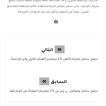
الأحداث الرياضية الكبرى (NBA، NASCAR، NFL) بجودة فائقة تناسب جميع
سرعات الإنترنت. نحن نسعى لتوفير تجربة مشاهدة غامرة وسهلة للمشجع
العربي، بعيداً عن التعقيد وبأقل قدر من الإعلانات المزعجة.
التالي
تحليل شامل لمباراة الأهلي 0-2 بيراميدز | أهداف الكرتي وأبرز الإحصائيات
السابق
تحليل شامل ومفصّل: بي إس في 0-2 تيلستار | مفاجأة من العيار الثقيل