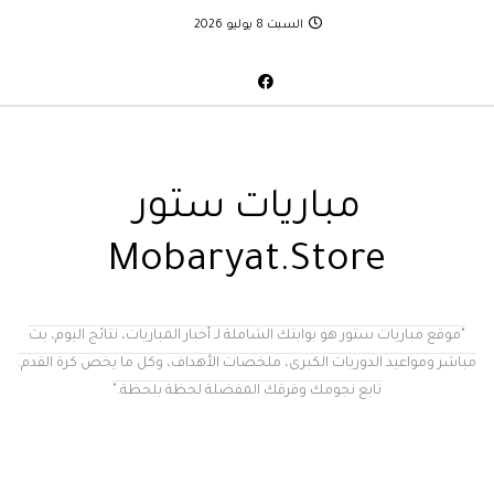
السبت 8 يوليو 2026
مباريات ستور
Mobaryat.Store
"موقع مباريات ستور هو بوابتك الشاملة لـ أخبار المباريات، نتائج اليوم، بث
مباشر ومواعيد الدوريات الكبرى، ملخصات الأهداف، وكل ما يخص كرة القدم.
تابع نجومك وفرقك المفضلة لحظة بلحظة."