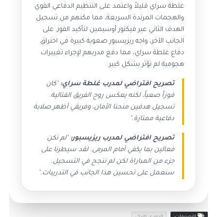
غلطة سراي قليلاً واعتمد على التنظيم الدفاعي القوي
والهجمات المرتدة السريعة، مما مكنهم من تسجيل
الهدف الثاني عبر فيكتور أوسيمين لتأكيد الفوز. على
الجانب الآخر، واجه ريزيسبور صعوبة كبيرة في اختراق
دفاع غلطة سراي، مما دفع مدربهم لإجراء تغييرات
هجومية لم تؤثر بشكل كبير.
تصريح افتراضي لمدرب غلطة سراي:
"كان
فوزاً صعباً، لكنه يعكس روح الفريق القتالية.
تسجيل هدفين منحنا الأمان، وفريقي أظهر صلابة
دفاعية ممتازة."
تصريح افتراضي لمدرب ريزيسبور:
"لم نكن
فعالين بما يكفي أمام المرمى. لقد سيطرنا على
جزء من المباراة لكن لم ننجح في التسجيل.
سنعمل على تحسين هذا الجانب في التدريبات."