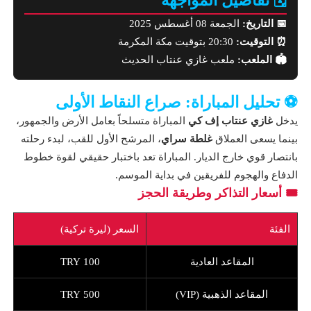
🗓️ تفاصيل المواجهة
📅 التاريخ:
الجمعة 08 أغسطس 2025
⏰ التوقيت:
20:30 بتوقيت مكة المكرمة
🏟️ الملعب:
ملعب غازي عنتاب الحديث
⚽ تحليل المباراة: صراع النقاط الأولى
يدخل
غازي عنتاب إف كي
المباراة متسلحاً بعامل الأرض والجمهور،
بينما يسعى العملاق
غلطة سراي
، المرشح الأول للقب، لبدء رحلته
بانتصار قوي خارج الديار. المباراة تعد باختبار حقيقي لقوة خطوط
الدفاع والهجوم للفريقين في بداية الموسم.
🎟️ أسعار التذاكر وطريقة الحجز
الفئة
السعر (ليرة تركية)
المقاعد العادية
100 TRY
المقاعد الذهبية (VIP)
500 TRY