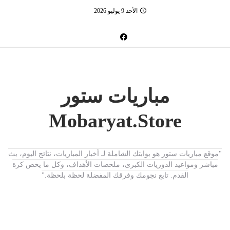
الأحد 9 يوليو 2026
مباريات ستور
Mobaryat.Store
"موقع مباريات ستور هو بوابتك الشاملة لـ أخبار المباريات، نتائج اليوم، بث
مباشر ومواعيد الدوريات الكبرى، ملخصات الأهداف، وكل ما يخص كرة
القدم. تابع نجومك وفرقك المفضلة لحظة بلحظة."