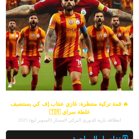
🔥 قمة تركية منتظرة: غازي عنتاب إف كي يستضيف
غلطة سراي 🇹🇷
انطلاقة نارية للدوري التركي الممتاز (السوبر ليغ) 2025