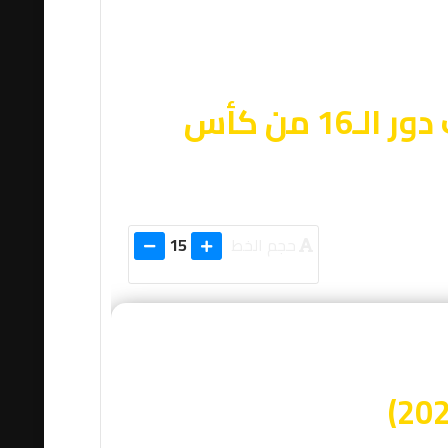
تحليل شامل لمباراة ليغا دي كيتو ضد بوتافوجو في إياب دور الـ16 من كأس
حجم الخط
15