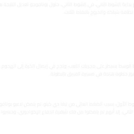
داية الشوط الثاني. في الشوط الثاني، حاول بوتافوجو تعديل النتيجة م
ظافة شباكه والخروج بالنقاط الثلاث.
خط الوسط يسيطر على مجريات اللعب، ونجح في إيصال الكرة إلى الهجوم بف
لفوز خطوة هامة في مسيرة الفريق بالبطولة.
ط الأول، بسبب الضغط العالي من ليغا دي كيتو. لم يتمكن لاعبو بوتافو
اني، إلا أنهم لم يتمكنوا من فك شيفرة الدفاع الإكوادوري، وخسروا 