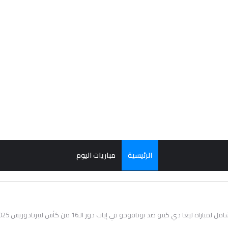
الرئيسية
مباريات اليوم
 لمباراة ليغا دي كيتو ضد بوتافوجو في إياب دور الـ16 من كأس ليبرتادوريس 2025