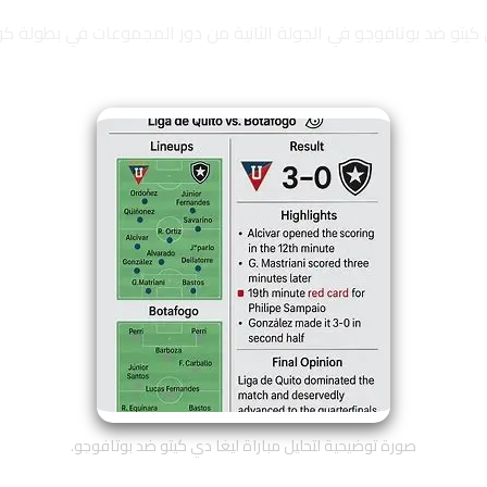
كيتو ضد بوتافوجو في الجولة الثانية من دور المجموعات في بطولة كوب
صورة توضيحية لتحليل مباراة ليغا دي كيتو ضد بوتافوجو.