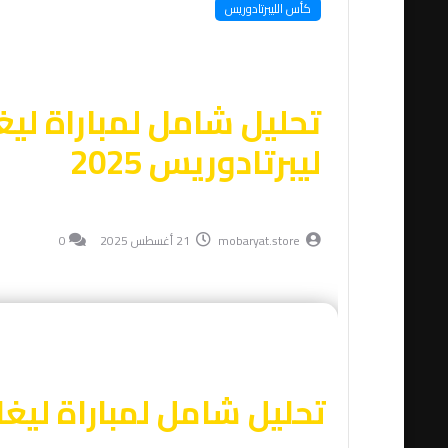
كأس الليبرتادوريس
ليبرتادوريس 2025
mobaryat.store
21 أغسطس 2025
0
تحليل شامل لمباراة ليغا دي كيت