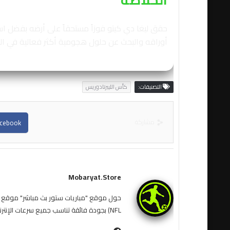
حقق ليغا دي كيتو فوزاً مستحقاً على أرضه بفضل است
أوراقه والبحث عن حلول هجومية أكثر فعالية في المب
التصنيفات:
كأس الليبرتادوريس
مشاركة
cebook
Mobaryat.store
NFL) بجودة فائقة تناسب جميع سرعات الإنترنت. نحن نسعى لتوفير تجربة مشاهدة غامرة وسهلة للمشجع العربي، بعيداً عن التعقيد وبأقل قدر من الإعلانات المزعجة.