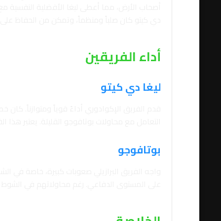
أصحاب الأرض، مما أعطى ليغا الأفضلية النفسية مع ب
دي كيتو كان صلباً ومنظماً، وتمكن من الحفاظ على ن
أداء الفريقين
ليغا دي كيتو
قدم الفريق الإكوادوري أداءً قوياً ومتوازناً. كان 
التعامل مع محاولات بوتافوجو القليلة. يعتبر هذا ا
بوتافوجو
واجه الفريق البرازيلي صعوبات كبيرة، خاصة في الشو
على المستوى الدفاعي. رغم محاولاتهم في الشوط الث
الخلاصة