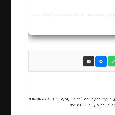
أهل من مجموعته. أما بوتافوجو، فعليه إعادة ترتيب
حول موقع "مباريات ستور بث مباشر" موقع مباريات ستور هو منصة رياضية متكاملة متخصصة في تقديم خدمة البث المباشر لمباريات كرة القدم وكافة الأحداث الرياضية الكبرى (NBA، NASCAR،