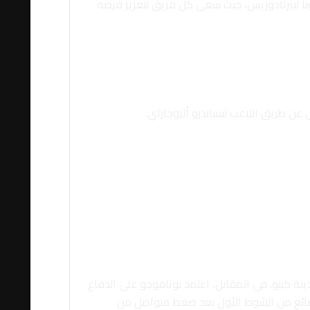
با ليبرتادوريس، حيث سعى كل فريق لتعزيز فرصه
ة كيتو. في المقابل، اعتمد بوتافوجو على الدفاع
الضائع من الشوط الأول بعد ضغط متواصل من