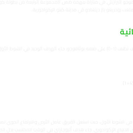
فوجو البرازيلي في مباراة مهمة ضمن المجموعة الرابعة من بطولة كو
ئية
عب ليساندرو ألزوجاراي.
ي الشوط الأول، حيث استغل الفريق عامل الأرض والارتفاع الجوي لمدين
راق الدفاع الإكوادوري. جاء هدف ألزوجاراي في الوقت المحتسب بدل 