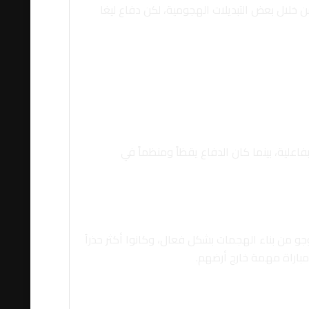
ن خلال بعض التبديلات الهجومية، لكن دفاع ليغا
اعلية، بينما كان الدفاع يقظاً ومنظماً في
جو من بناء الهجمات بشكل فعال، وكانوا أكثر حذراً
مباراة مهمة خارج أرضهم.