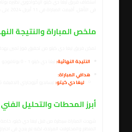
استضاف فريق ليغا دي كيتو الإكوادوري نظيره بوتا
في التأهل. أقيمت المباراة في 11 أبريل 2024 على ملعب رودريغو باز ديلغادو في مدينة كيتو الإكوادورية.
ملخص المباراة والنتيجة النها
تمكن فريق ليغا دي كيتو من تحقيق فوز ثمين بهدف نظيف (1-0) على ضيفه بوتافوجو. جاء الهدف الوحيد في الشوط الأول عن طريق اللا
النتيجة النهائية:
ليغا دي كيتو 1 - 0 بوتافوجو
هدافي المباراة:
ليغا دي كيتو:
ليساندرو ألزوجاراي (الدقيقة 45+1)
أبرز المحطات والتحليل الفني
شهدت المباراة سيطرة من قبل ليغا دي كيتو، خاصة ف
المنظم والمحاولات المرتدة، لكنه لم ينجح في اخت