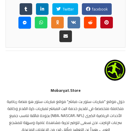
Twitter
facebook
Mobaryat.store
حول موقع "مباريات ستور بث مباشر" موقع مباريات ستور هو منصة رياضية
متكاملة متخصصة في تقديم خدمة البث المباشر لمباريات كرة القدم وكافة
الأحداث الرياضية الكبرى (NBA، NASCAR، NFL) بجودة فائقة تناسب جميع
سرعات الإنترنت. نحن نسعى لتوفير تجربة مشاهدة غامرة وسهلة للمشجع
العربي، بعيداً عن التعقيد وبأقل قدر من الإعلانات المزعجة.