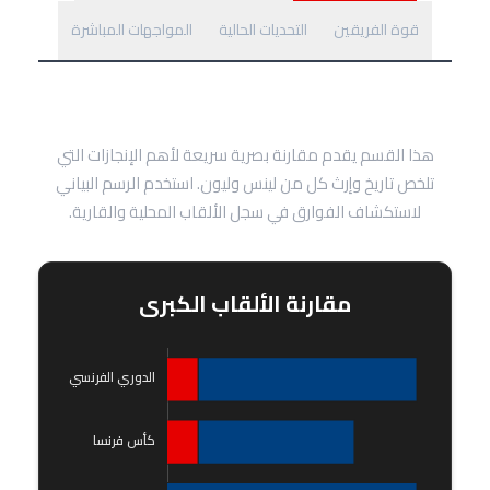
قوة الفريقين
التحديات الحالية
المواجهات المباشرة
نظرة سريعة على خزائن الألقاب
هذا القسم يقدم مقارنة بصرية سريعة لأهم الإنجازات التي
تلخص تاريخ وإرث كل من لينس وليون. استخدم الرسم البياني
لاستكشاف الفوارق في سجل الألقاب المحلية والقارية.
مقارنة الألقاب الكبرى