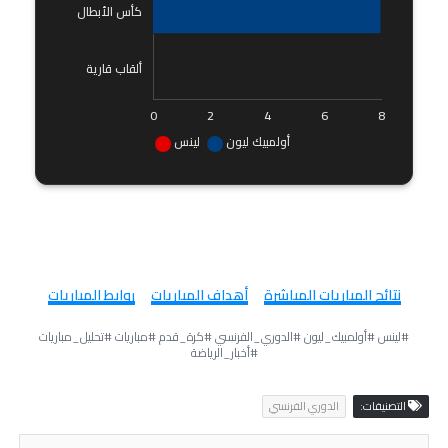
روابط ومصادر إضافية
نتائج المباريات المباشرة
أهداف المباريات
روابط المباريات
#لينس #أولمبيك_ليون #الدوري_الفرنسي #كرة_قدم #مباريات #تحليل_مباريات
#أخبار_الرياضة
التصنيفات:
الدوري الفرنسي