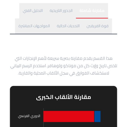
مقارنة شاملة
الجذور التاريخية
التحليل الفني
قوة الفريقين
التحديات الحالية
المواجهات المباشرة
نظرة سريعة على خزائن الألقاب
هذا القسم يقدم مقارنة بصرية سريعة لأهم الإنجازات التي
تلخص تاريخ وإرث كل من موناكو ولوهافر. استخدم الرسم البياني
لاستكشاف الفوارق في سجل الألقاب المحلية والقارية.
مقارنة الألقاب الكبرى