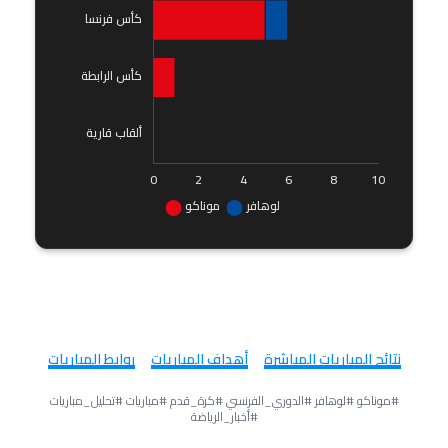
روابط ومصادر إضافية
نتائج المباريات المباشرة
أهداف المباريات
روابط المباريات
#موناكو #لوهافر #الدوري_الفرنسي #كرة_قدم #مباريات #تحليل_مباريات
#أخبار_الرياضة